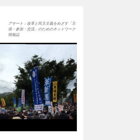
アサート：改革と民主主義をめざす「主
張・参加・交流」のためのネットワーク
情報誌