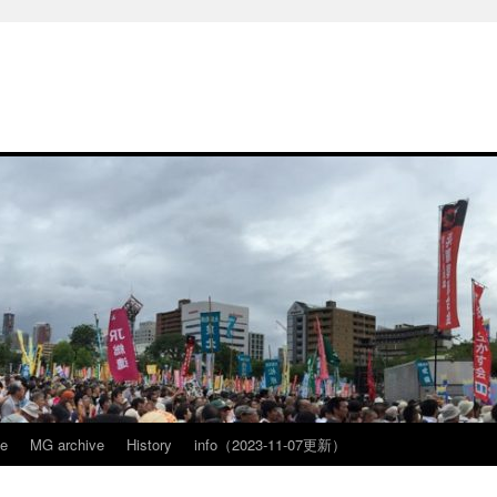
ve
MG archive
History
info（2023-11-07更新）