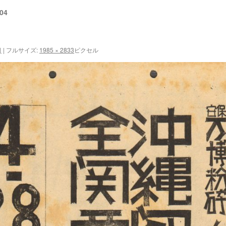
04
日
|
フルサイズ:
1985 × 2833
ピクセル