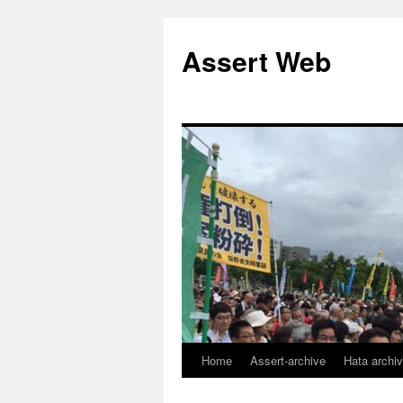
コ
ン
Assert Web
テ
ン
ツ
へ
ス
キ
ッ
プ
Home
Assert-archive
Hata archi