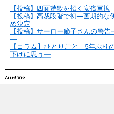
【投稿】四面楚歌を招く安倍軍拡
【投稿】高裁段階で初―画期的な
め決定
【投稿】サーロー節子さんの警告—
—
【コラム】ひとりごと—5年ぶり
下げに思う—
Assert Web