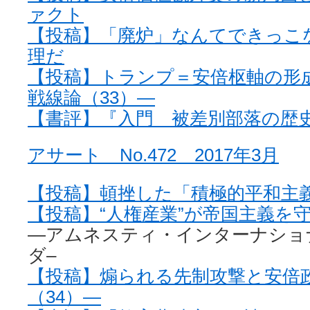
ァクト
【投稿】「廃炉」なんてできっこ
理だ
【投稿】トランプ＝安倍枢軸の形
戦線論（33）—
【書評】『入門 被差別部落の歴
アサート No.472 2017年3月
【投稿】頓挫した「積極的平和主
【投稿】“人権産業”が帝国主義を
—アムネスティ・インターナショ
ダ–
【投稿】煽られる先制攻撃と安倍
（34）—