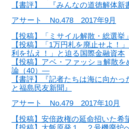
【書評】 『みんなの道徳解体新
アサート No.478 2017年9月
【投稿】「ミサイル解散・総選挙
【投稿】「1万円札を廃止せよ！
利を払え！」と迫る国際金融資本
【投稿】アベ・ファッショ解散を
論（40）—
【書評】『記者たちは海に向かっ
と福島民友新聞』
アサート No.479 2017年10月
【投稿】安倍政権の延命招いた希
【投稿】大飯原発１、２号機廃炉