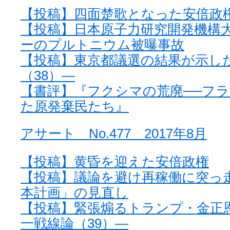
【投稿】四面楚歌となった安倍政
【投稿】日本原子力研究開発機構
ーのプルトニウム被曝事故
【投稿】東京都議選の結果が示し
（38）—
【書評】『フクシマの荒廃──フ
た原発棄民たち』
アサート No.477 2017年8月
【投稿】黄昏を迎えた安倍政権
【投稿】議論を避け再稼働に突っ
本計画」の見直し
【投稿】緊張煽るトランプ・金正
一戦線論（39）—