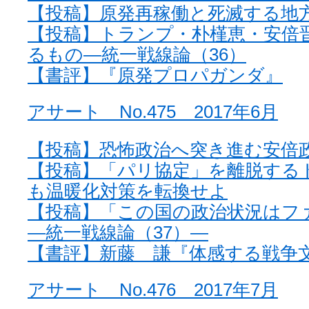
【投稿】原発再稼働と死滅する地
【投稿】トランプ・朴槿恵・安倍
るもの—統一戦線論（36）
【書評】『原発プロパガンダ』
アサート No.475 2017年6月
【投稿】恐怖政治へ突き進む安倍
【投稿】「パリ協定」を離脱する
も温暖化対策を転換せよ
【投稿】「この国の政治状況はフ
—統一戦線論（37）—
【書評】新藤 謙『体感する戦争
アサート No.476 2017年7月