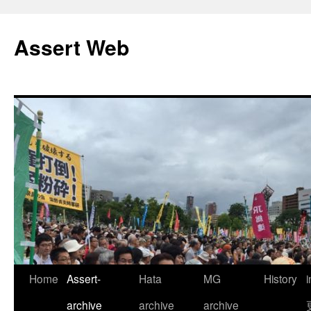
コ
ン
Assert Web
テ
ン
ツ
へ
ス
キ
ッ
プ
Home
Assert-
Hata
MG
History
archive
archive
archive