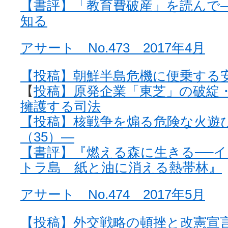
【書評】「教育費破産」を読んで
知る
アサート No.473 2017年4月
【投稿】朝鮮半島危機に便乗する
【
投稿】原発企業「東芝」の破綻
擁護する司法
【投稿】核戦争を煽る危険な火遊
（35）—
【書評】『燃える森に生きる──
トラ島 紙と油に消える熱帯林』
アサート No.474 2017年5月
【投稿】外交戦略の頓挫と改憲宣