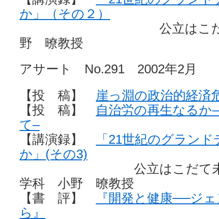
か」（その２）
公立はこだて未来
野 暸教授
アサート No.291 2002年2月
【投 稿】
崖っ淵の政治的経済
【投 稿】
自治労の再生なるか
て–
【講演録】
「21世紀のグラン
か」(その3)
公立はこだて未来大
学科 小野 暸教授
【書 評】
『開発と健康──ジ
ら』