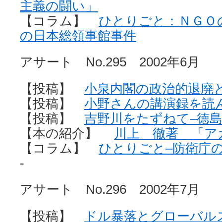
主義の闘い」
【コラム】
ひとりごと：ＮＧＯ
の日本総領事館事件
アサート No.295 2002年6月
【投稿】
小泉内閣の政治的退廃
【投稿】
小野さんの講演録を読
【投稿】
吉野川をたずねて–徳島
【本の紹介】
川上 徹著 「ア
【コラム】
ひとりごと–防衛庁の
-
アサート No.296 2002年7月
【投稿】
ドル暴落とグローバル