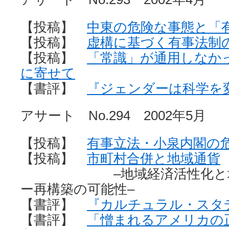
【投稿】
中東の危険な事態と
【投稿】
虚構に基づく有事法制
【投稿】
「常識」が通用しなか
に寄せて
【書評】
『ジェンダーは科学
アサート No.294 2002年5月
【投稿】
有事立法・小泉内閣の
【投稿】
市町村合併と地域通貨
–地域経済活性化と地域
ー再構築の可能性–
【書評】
『カルチュラル・スタ
【書評】
「憎まれるアメリカの