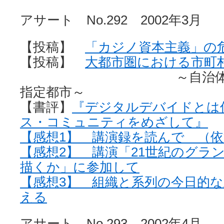
アサート No.292 2002年3月
【投稿】
「カジノ資本主義」の
【投稿】
大都市圏における市町
～自治体連合と
指定都市～
【書評】
『デジタルデバイドとは
ス・コミュニティをめざして』
【感想1】 講演録を読んで （
【感想2】 講演「21世紀のグラ
描くか」に参加して
【感想3】 組織と系列の今日的
える
アサート No.293 2002年4月