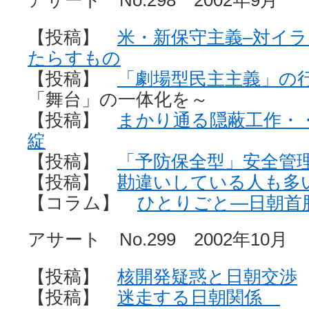
アサート No.298 2002年9月
【投稿】
米・新保守主義–対イ
たらすもの
【投稿】
「劇場型民主主義」の
「舞台」の一体化を～
【投稿】
まかり通る隠蔽工作・
綻
【投稿】
「予防保全型」安全管
【投稿】
勘違いしている人も多
【コラム】
ひとりごと—日朝首
アサート No.299 2002年10月
【投稿】
核開発疑惑と日朝交渉
【投稿】
迷走する日朝関係