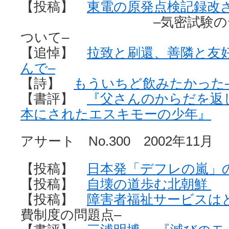
【投稿】
東電の原発点検記録改
–気密試験のデータ
ついて–
【追悼】
拉致と刷還、善隣と友
んで–
【詩】
もういちど飲みたかった
【書評】
『父さんのからだを返
本にされたエスキモーの少年』
アサート No.300 2002年11月
【投稿】
日本発「デフレの嵐」
【投稿】
自壊の道歩む北朝鮮
【投稿】
障害者福祉サービスは
費制度の問題点–