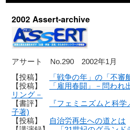
2002 Assert-archive
アサート No.290 2002年1月
【投稿】
「戦争の年」の「不審
【投稿】
「雇用春闘」－問われ
リング－
【書評】
『フェミニズムと科学
子著)
【投稿】
自治労再生への道とは
【講演録】
「21世紀のグラン