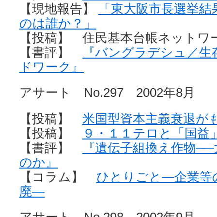
【現地報告】
「東大阪市長選挙結
のは誰か？」
【投稿】 住民基本台帳ネットワ
【書評】
『バングラデシュ／生
ドワーク』
アサート No.297 2002年8月
【投稿】
米国型資本主義衰退が
【投稿】
９・１１テロと「国益
【書評】
『遺伝子組換え作物─
のか』
【コラム】
ひとりごと—企業等
廃—