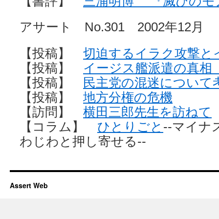
【書評】
三浦明博 『滅びのモ
アサート No.301 2002年12月
【投稿】
切迫するイラク攻撃と
【投稿】
イージス艦派遣の真
【投稿】
民主党の混迷について
【投稿】
地方分権の危機
【訪問】
横田三郎先生を訪ねて
【コラム】
ひとりごと
‐‐マイ
わじわと押し寄せる‐‐
Assert Web