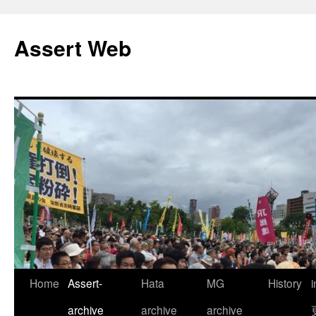
コ
ン
Assert Web
テ
ン
ツ
へ
ス
キ
ッ
プ
Home
Assert-
Hata
MG
History
archive
archive
archive