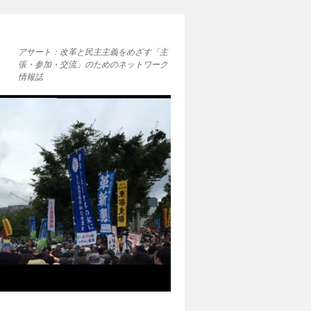
アサート：改革と民主主義をめざす「主
張・参加・交流」のためのネットワーク
情報誌