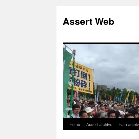
コ
ン
Assert Web
テ
ン
ツ
へ
ス
キ
ッ
プ
Home
Assert-archive
Hata archi