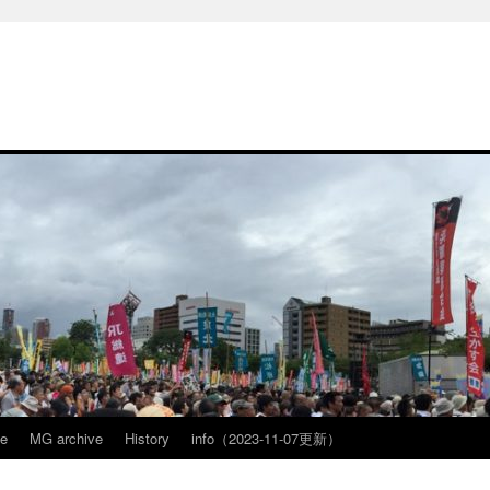
ve
MG archive
History
info（2023-11-07更新）