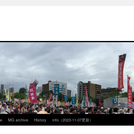
ve
MG archive
History
info（2023-11-07更新）