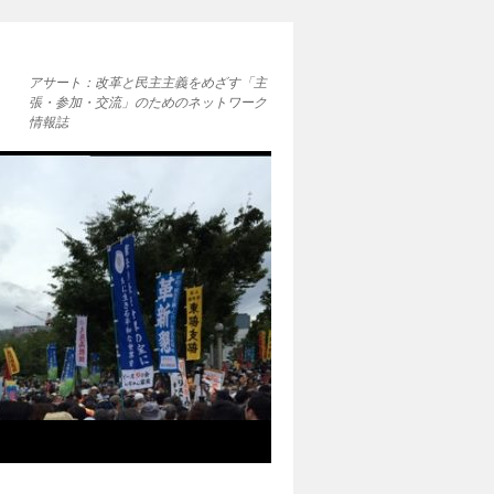
アサート：改革と民主主義をめざす「主
張・参加・交流」のためのネットワーク
情報誌