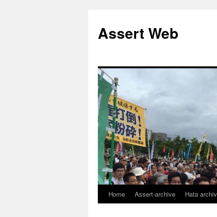
コ
ン
Assert Web
テ
ン
ツ
へ
ス
キ
ッ
プ
Home
Assert-archive
Hata archi