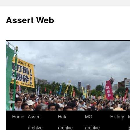
コ
ン
Assert Web
テ
ン
ツ
へ
ス
キ
ッ
プ
Home
Assert-
Hata
MG
History
archive
archive
archive