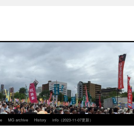
ve
MG archive
History
info（2023-11-07更新）