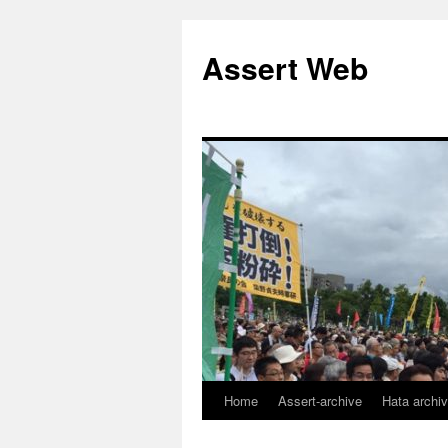
コ
ン
Assert Web
テ
ン
ツ
へ
ス
キ
ッ
プ
Home
Assert-archive
Hata archi