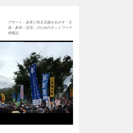
アサート：改革と民主主義をめざす「主
張・参加・交流」のためのネットワーク
情報誌