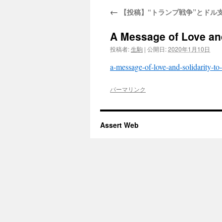
←
【投稿】“トランプ戦争”とドル
A Message of Love and
投稿者:
生駒
|
公開日:
2020年1月10日
a-message-of-love-and-solidarity-to
パーマリンク
Assert Web