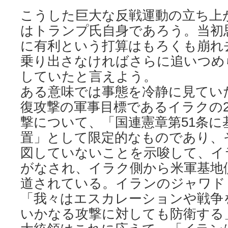
こうした巨大な反戦運動の立ち上
はトランプ氏自身であろう。当初
に有利という打算はもろくも崩れ
乗り出さなければさらに追いつめ
していたと言えよう。
ある意味では事態を冷静に見てい
復攻撃の軍事目標であるイラクの
撃について、「国連憲章第51条に
置」として限定的なものであり、
図していないことを示唆して、イ
がなされ、イラク側から米軍基地
道されている。イランのジャワド
「我々はエスカレーションや戦争
いかなる攻撃に対しても防衛する