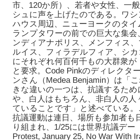
市、120か所）、若者や女性、一
シュに声を上げたのである。ワシ
ハウス周辺、ニューヨークのタイ
ランプタワーの前での巨大な集会
ンディアナポリス、メンフィス、
ルイス、フィラデルフィア、シカ
にそれぞれ何百何千もの大群衆が
と要求。Code Pinkのディレク
ンさん（Medea Benjamin）
きな違いの一つは、抗議するため
や、白人はもちろん、非白人の人
ていることです」と述べている。
抗議運動は連日、場所も参加者も
り組まれ、1/25には世界抗議デー（Glo
Protest, January 25, No War W