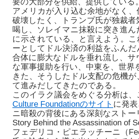
要の大部分を供給、提供している
アメリカが入り込む余地がなく、
破壊したく、トランプ氏が独裁者
喝し、ソレイマニ抹殺に突き進ん
に示されている、と言えよう。こ
ーとしてドル決済の利益をふんだ
合体に膨大なドルを垂れ流し、サ
な軍事援助を行い、中東を、世界
きた、そうしたドル支配の危機が
て進みだしてきたのである。
このイラク議会をめぐる分析は、こ
Culture Foundationのサイト
に発表
ニ暗殺の背後にある深刻なストーリー（
Story Behind the Assassination 
フェデリコ・ピエラッチーニ（Federico