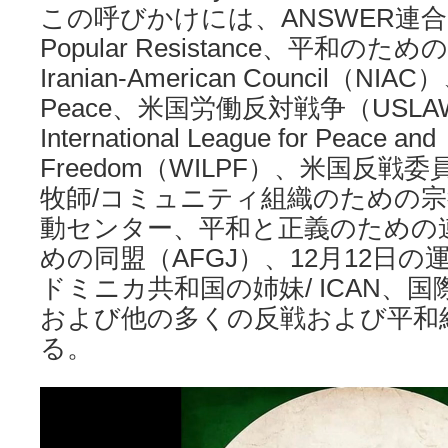
この呼びかけには、ANSWER連合、
Popular Resistance、平和のため
Iranian-American Council（NIAC）
Peace、米国労働反対戦争（USLAW
International League for Peace and
Freedom（WILPF）、米国反
牧師/コミュニティ組織のための
動センター、平和と正義のための
めの同盟（AFGJ）、12月12日
ドミニカ共和国の姉妹/ ICAN、
および他の多くの反戦および平和
る。
動
画
プ