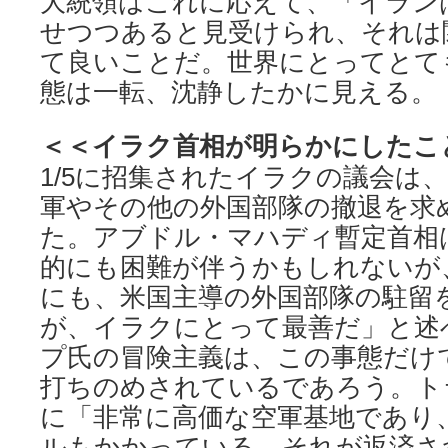
大統領はこれに応えて、「イラン
せつつあると見受けられ、それは
て良いことだ。世界にとってとて
態は一転、沈静したかに見える。
＜＜イラク首相が明らかにしたこ
1/5に招集されたイラクの議会は
軍やその他の外国部隊の撤退を求
た。アブドル・マハディ暫定首相
的にも困難が伴うかもしれないが
にも、米国主導の外国部隊の駐留
が、イラクにとって最善だ」と述
プ氏の冒険主義は、この事態だけ
打ちのめされているであろう。ト
に「非常に高価な空軍基地であり
ルもかかっている。それが返済さ