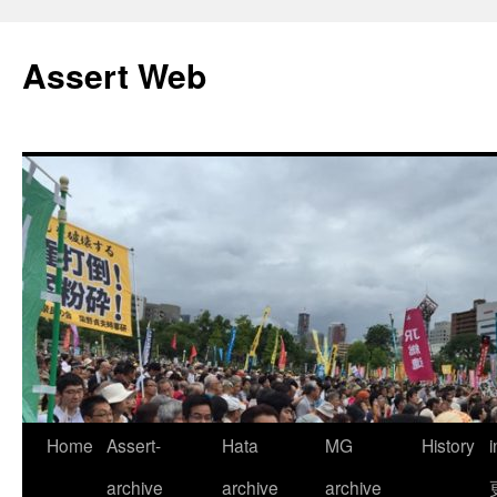
コ
ン
Assert Web
テ
ン
ツ
へ
ス
キ
ッ
プ
Home
Assert-
Hata
MG
History
archive
archive
archive