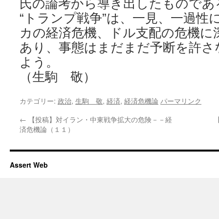
氏の論考から導き出したものであ
“トランプ戦争”は、一見、一過性
カの経済危機、ドル支配の危機に
あり、事態はまだまだ予断を許さ
よう。
（生駒 敬）
カテゴリー:
政治
,
生駒 敬
,
経済
,
経済危機論
パーマリンク
←
【投稿】対イラン・中東戦争拡大の危険－－経
済危機論（１１）
Assert Web