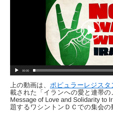
レ
ー
ヤ
ー
00:00
上の動画は、
ポピュラーレジスタ
載された「イランへの愛と連帯の
Message of Love and Solidarity to
題するワシントンＤＣでの集会の