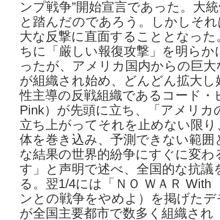
ンプ戦争”開始宣言であった。大
と踏んだのであろう。しかしそれ
大な反撃に直面することとなった
ちに「厳しい報復攻撃」を明らか
ったが、アメリカ国内からの巨大
が組織され始め、どんどん拡大し
性主導の反戦組織であるコード・ピ
Pink）が先頭に立ち、「アメリ
立ち上がってそれを止めない限り
体を巻き込み、予測できない範囲
な結果の世界的紛争にすぐに変わ
す」と声明で述べ、全国的な抗議
る。翌1/4には「ＮＯ ＷＡＲ Wit
ンとの戦争をやめよ）を掲げたデ
が全国主要都市で数多く組織され（1