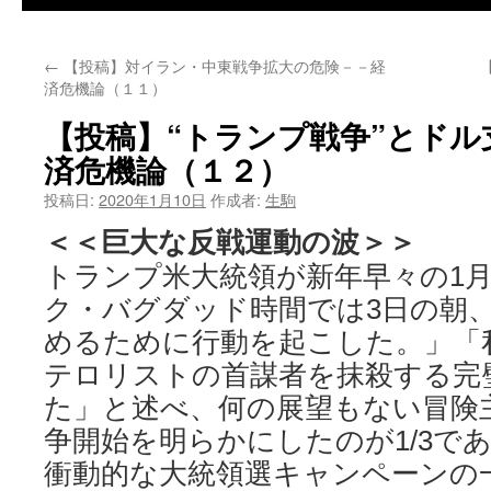
←
【投稿】対イラン・中東戦争拡大の危険－－経
済危機論（１１）
【投稿】“トランプ戦争”とドル
済危機論（１２）
投稿日:
2020年1月10日
作成者:
生駒
＜＜巨大な反戦運動の波＞＞
トランプ米大統領が新年早々の1月
ク・バグダッド時間では3日の朝
めるために行動を起こした。」「
テロリストの首謀者を抹殺する完
た」と述べ、何の展望もない冒険
争開始を明らかにしたのが1/3で
衝動的な大統領選キャンペーンの