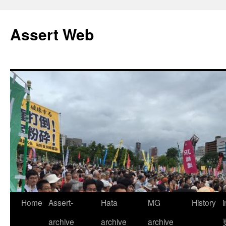
コ
ン
Assert Web
テ
ン
ツ
へ
ス
キ
ッ
プ
Home
Assert-
Hata
MG
History
archive
archive
archive