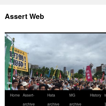
コ
ン
Assert Web
テ
ン
ツ
へ
ス
キ
ッ
プ
Home
Assert-
Hata
MG
History
archive
archive
archive