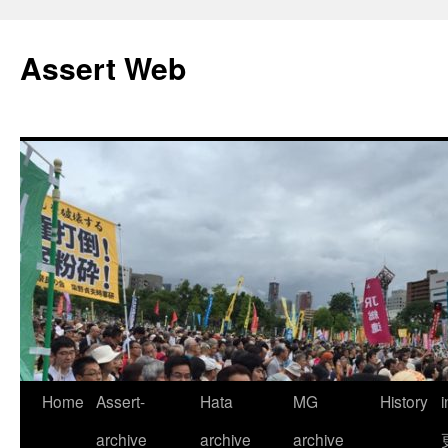
コ
ン
Assert Web
テ
ン
ツ
へ
ス
キ
ッ
プ
Home
Assert-
Hata
MG
History
archive
archive
archive