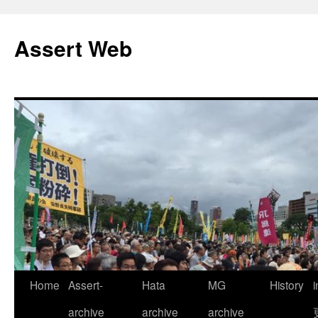
コ
ン
Assert Web
テ
ン
ツ
へ
ス
キ
ッ
プ
Home
Assert-
Hata
MG
History
archive
archive
archive