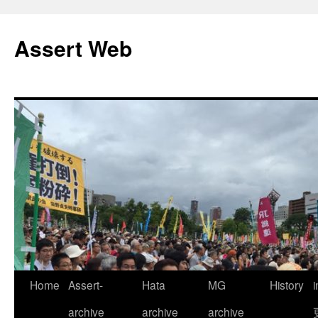
コ
ン
Assert Web
テ
ン
ツ
へ
ス
キ
ッ
プ
Home
Assert-
Hata
MG
History
archive
archive
archive