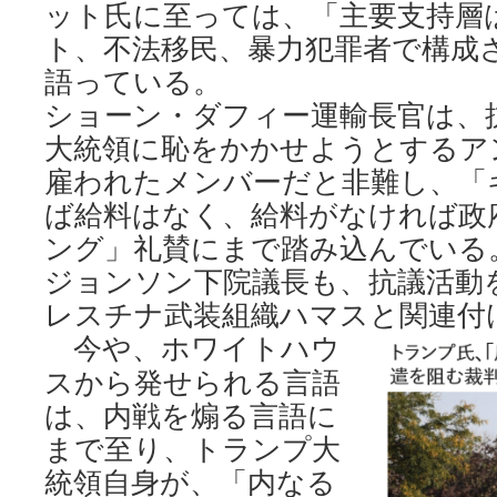
ット氏に至っては、「主要支持層
ト、不法移民、暴力犯罪者で構成
語っている。
ショーン・ダフィー運輸長官は、
大統領に恥をかかせようとするア
雇われたメンバーだと非難し、「
ば給料はなく、給料がなければ政
ング」礼賛にまで踏み込んでいる
ジョンソン下院議長も、抗議活動
レスチナ武装組織ハマスと関連付
今や、ホワイトハウ
スから発せられる言語
は、内戦を煽る言語に
まで至り、トランプ大
統領自身が、「内なる