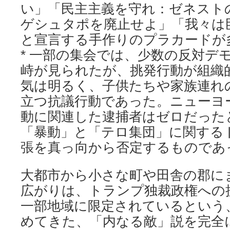
い」「民主主義を守れ：ゼネストの
ゲシュタポを廃止せよ」「我々は
と宣言する手作りのプラカードが
* 一部の集会では、少数の反対デ
峙が見られたが、挑発行動が組織
気は明るく、子供たちや家族連れ
立つ抗議行動であった。ニューヨ
動に関連した逮捕者はゼロだった
「暴動」と「テロ集団」に関する
張を真っ向から否定するものであ
大都市から小さな町や田舎の郡に
広がりは、トランプ独裁政権への
一部地域に限定されているという
めてきた、「内なる敵」説を完全