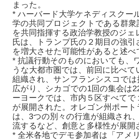
まった。
* ハーバード大学ケネディスクー
学の共同プロジェクトである群衆
を共同指揮する政治学教授のジェ
氏は、トランプ氏の２期目の強引
を増大させた可能性があると述べ
* 抗議行動そのものにおいても、ワ
うな大都市圏では、前回に比べて
組織され、サンフランシスコでは
広がり、シカゴでの1回の集会は2
ーヨークでは、市内５区すべてで
が展開された。オレゴン州ポート
は、3つの別々の行進が組織され、
流するなど、創意と多様性が展開
* 全米各地でデモ参加者は「アメ