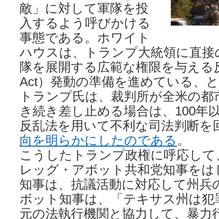
敵」に対して軍隊を投
入するよう呼びかける
事態である。ホワイト
ハウスは、トランプ大統領に直接
隊を展開する広範な権限を与える反乱法（
Act）発動の準備を進めている、
トランプ氏は、裁判所が全米の都
き続き差し止める場合は、100年
反乱法を用いて不利な司法判断を
向を明らかにしたのである
。
こうしたトランプ政権に呼応して
レッグ・アボット共和党知事をは
知事は、抗議活動に対応して州兵
ボット知事は、「テキサス州は犯
元の法執行機関と協力して、暴力