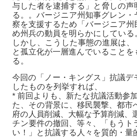
与した者を逮捕する」と脅しの声
る。。バージニア州知事グレン・
察を支援するため「バージニア州
め州兵の動員を明らかにしている
しかし、こうした事態の進展は、
と孤立化が一層進んでいることを
る。
今回の「ノー・キングス」抗議デ
したものを列挙すれば、
* 前回よりも、新たな抗議活動参
た、その背景に、移民襲撃、都市
府の人員削減、大幅な予算削減、
チン要件の撤回、等々、「もうト
い！」と抗議する人々を質的・量