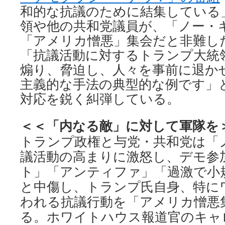
和的な抗議のために結集している
領や他の共和党議員が、「ノー・
「アメリカ憎悪」集会だと非難し
「抗議活動に対するトランプ大統
煽り、脅迫し、人々を事前に退か
主義的な手法の典型的な例です」
対応を鋭く糾弾している。
＜＜「内なる敵」に対して軍隊を
トランプ政権と与党・共和党は「
議活動の高まりに激怒し、デモ参
ト」「アンティファ」「過激で小
と中傷し、トランプ氏自身、特にワ
われる抗議行動を「アメリカ憎悪
る。ホワイトハウス報道官のキャ