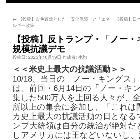
←
【投稿】古色蒼然とした「安全保障」と「エネ
【投稿】日本
ルギー政策」
【投稿】反トランプ・「ノー・
規模抗議デモ
投稿日:
2025年10月19日
作成者:
生駒
＜＜米史上最大の抗議活動＞＞
10/18、当日の「ノー・キングス
は、前回・6月14日の「ノー・キ
集した500万人を上回る人々が、全米
所以上の集会に参加し、「これは
カ史上最大の抗議活動の日となる
ンプ大統領は自分の統治が絶対だ
しアメリカには王などいないし、