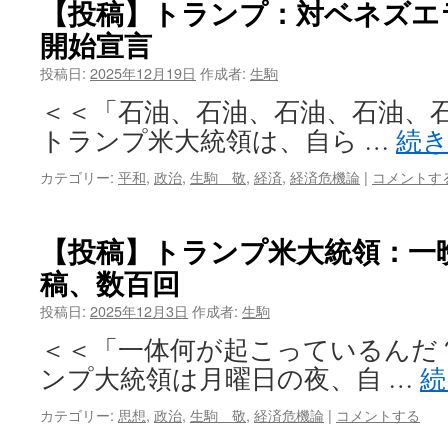
【投稿】トランプ：対ベネズエ
開始宣言
投稿日:
2025年12月19日
作成者:
生駒
＜＜「石油、石油、石油、石油、石油
トランプ米大統領は、自ら …
続
カテゴリー:
平和
,
政治
,
生駒 敬
,
経済
,
経済危機論
|
コメントす
【投稿】トランプ米大統領：一
稿、数百回
投稿日:
2025年12月3日
作成者:
生駒
＜＜「一体何が起こっているんだ？」
ンプ大統領は月曜日の夜、自 …
続
カテゴリー:
思想
,
政治
,
生駒 敬
,
経済危機論
|
コメントする