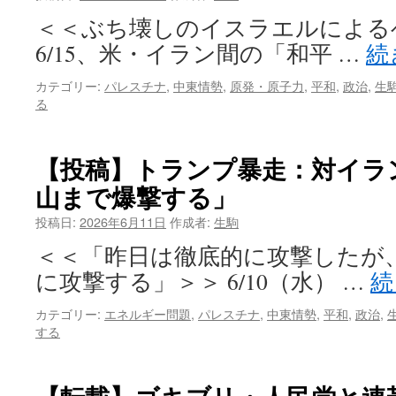
＜＜ぶち壊しのイスラエルによる
6/15、米・イラン間の「和平 …
続
カテゴリー:
パレスチナ
,
中東情勢
,
原発・原子力
,
平和
,
政治
,
生
る
【投稿】トランプ暴走：対イラ
山まで爆撃する」
投稿日:
2026年6月11日
作成者:
生駒
＜＜「昨日は徹底的に攻撃したが
に攻撃する」＞＞ 6/10（水） …
続
カテゴリー:
エネルギー問題
,
パレスチナ
,
中東情勢
,
平和
,
政治
,
する