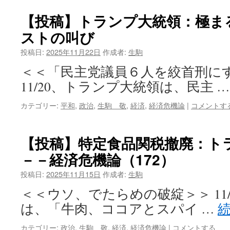
【投稿】トランプ大統領：極ま
ストの叫び
投稿日:
2025年11月22日
作成者:
生駒
＜＜「民主党議員６人を絞首刑に
11/20、トランプ大統領は、民主 
カテゴリー:
平和
,
政治
,
生駒 敬
,
経済
,
経済危機論
|
コメントす
【投稿】特定食品関税撤廃：ト
－－経済危機論（172）
投稿日:
2025年11月15日
作成者:
生駒
＜＜ウソ、でたらめの破綻＞＞ 11
は、「牛肉、ココアとスパイ …
カテゴリー:
政治
,
生駒 敬
,
経済
,
経済危機論
|
コメントする