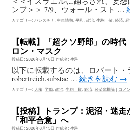
＜＜イスラエルに踊らされ、妄想
ンプ＞＞ 7/9、ウォール・スト …
カテゴリー:
パレスチナ
,
中東情勢
,
平和
,
政治
,
生駒 敬
,
経済
,
経
【転載】「超クソ野郎」の時代
ロン・マスク
投稿日:
2026年6月16日
作成者:
生駒
以下に転載するのは、ロバート・
robertreich.substac …
続きを読む
→
カテゴリー:
人権
,
労働
,
政治
,
生駒 敬
,
経済
,
経済危機論
|
コメ
【投稿】トランプ：泥沼・迷走
「和平合意」へ
投稿日:
2026年6月15日
作成者:
生駒