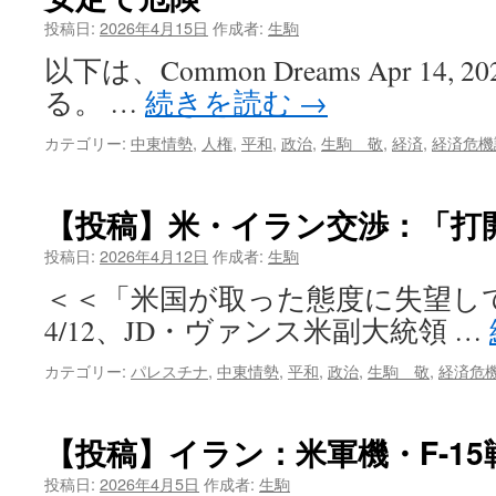
投稿日:
2026年4月15日
作成者:
生駒
以下は、Common Dreams Apr 14
る。 …
続きを読む
→
カテゴリー:
中東情勢
,
人権
,
平和
,
政治
,
生駒 敬
,
経済
,
経済危機
【投稿】米・イラン交渉：「打
投稿日:
2026年4月12日
作成者:
生駒
＜＜「米国が取った態度に失望し
4/12、JD・ヴァンス米副大統領 …
カテゴリー:
パレスチナ
,
中東情勢
,
平和
,
政治
,
生駒 敬
,
経済危
【投稿】イラン：米軍機・F-1
投稿日:
2026年4月5日
作成者:
生駒