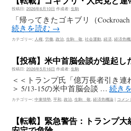
【転載】ゴキブリ・人民党と連
投稿日:
2026年6月10日
作成者:
生駒
「帰ってきたゴキブリ（Cockroach is
続きを読む
→
カテゴリー:
人権
,
労働
,
政治
,
生駒 敬
,
社会運動
,
経済
,
経済危機
【投稿】米中首脳会談が提起し
投稿日:
2026年5月16日
作成者:
生駒
＜＜トランプ氏「億万長者引き連
＞ 5/13-15の米中首脳会談 …
続き
カテゴリー:
中東情勢
,
平和
,
政治
,
生駒 敬
,
経済危機論
|
コメン
【転載】緊急警告：トランプ大
安定で危険