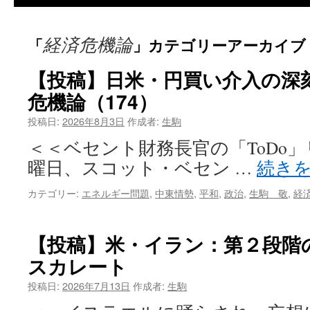
経済危機論
「
」カテゴリーアーカイブ
【投稿】日米・円買い介入の深
危機論（174）
投稿日:
2026年8月3日
作成者:
生駒
＜＜ベセント財務長官の「ToDo」リ
曜日、スコット・ベセン …
続き
カテゴリー:
エネルギー問題
,
中東情勢
,
平和
,
政治
,
生駒 敬
,
経
【投稿】米・イラン：第２段階
スカレート
投稿日:
2026年7月13日
作成者:
生駒