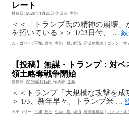
レート
投稿日:
2026年1月25日
作成者:
生駒
＜＜「トランプ氏の精神の崩壊」
を招いている＞＞ 1/23日付、 …
カテゴリー:
平和
,
政治
,
生駒 敬
,
経済
,
経済危機論
|
コメントす
【投稿】無謀・トランプ：対ベ
領土略奪戦争開始
投稿日:
2026年1月4日
作成者:
生駒
＜＜トランプ「大規模な攻撃を成
＞ 1/3、新年早々、トランプ米 …
カテゴリー:
平和
,
政治
,
生駒 敬
,
経済
,
経済危機論
|
コメントす