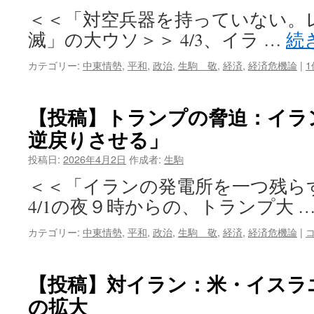
＜＜「対空兵器を持っていない。レ
滅」の大ウソ＞＞ 4/3、イラ …
続
カテゴリー:
中東情勢
,
平和
,
政治
,
生駒 敬
,
経済
,
経済危機論
|
【投稿】トランプの脅迫：イラ
逆戻りさせる」
投稿日:
2026年4月2日
作成者:
生駒
＜＜「イランの発電所を一つ残ら
4/1の夜９時からの、トランプ大 
カテゴリー:
中東情勢
,
平和
,
政治
,
生駒 敬
,
経済
,
経済危機論
|
【投稿】対イラン：米・イスラ
の拡大