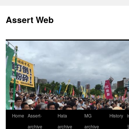
コ
ン
Assert Web
テ
ン
ツ
へ
ス
キ
ッ
プ
Home
Assert-
Hata
MG
History
archive
archive
archive