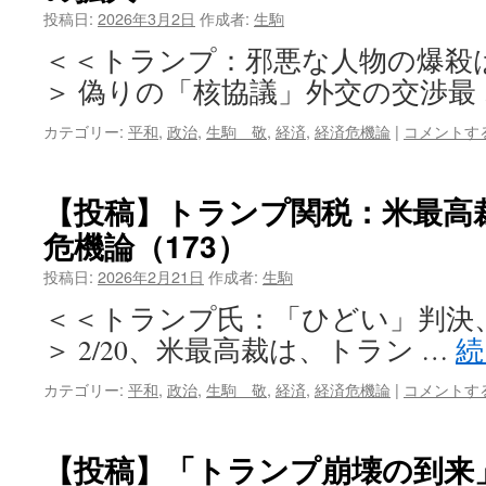
投稿日:
2026年3月2日
作成者:
生駒
＜＜トランプ：邪悪な人物の爆殺
＞ 偽りの「核協議」外交の交渉最
カテゴリー:
平和
,
政治
,
生駒 敬
,
経済
,
経済危機論
|
コメントす
【投稿】トランプ関税：米最高
危機論（173）
投稿日:
2026年2月21日
作成者:
生駒
＜＜トランプ氏：「ひどい」判決
＞ 2/20、米最高裁は、トラン …
続
カテゴリー:
平和
,
政治
,
生駒 敬
,
経済
,
経済危機論
|
コメントす
【投稿】「トランプ崩壊の到来