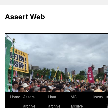
コ
ン
Assert Web
テ
ン
ツ
へ
ス
キ
ッ
プ
Home
Assert-
Hata
MG
History
archive
archive
archive