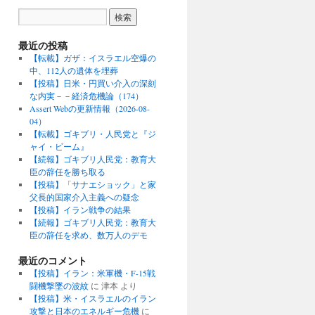
最近の投稿
【転載】ガザ：イスラエル空爆の
中、112人の遺体を埋葬
【投稿】日米・円買い介入の深刻
な内実－－経済危機論（174）
Assert Webの更新情報（2026-08-
04）
【転載】ゴキブリ・人民党と『ジ
ャイ・ビーム』
【続報】ゴキブリ人民党：教育大
臣の辞任を勝ち取る
【投稿】「サナエショック」と家
父長的国家介入主義への疑念
【投稿】イラン戦争の結果
【続報】ゴキブリ人民党：教育大
臣の辞任を求め、数万人のデモ
最近のコメント
【投稿】イラン：米軍機・F-15戦
闘機撃墜の波紋
に
津本
より
【投稿】米・イスラエルのイラン
攻撃と日本のエネルギー危機
に