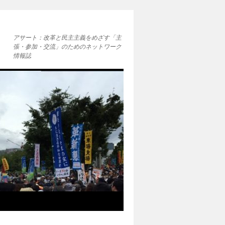
アサート：改革と民主主義をめざす「主
張・参加・交流」のためのネットワーク
情報誌