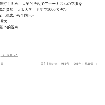
帯打ち固め、大衆的決起でアナーキズムの克服を
0名参加、大阪大学：全学で1000名決起
2 結成から全国化へ
明大
基本的視点
史
パーマリンク
4日
民主主義の旗 第56号 1968年11月29日
→