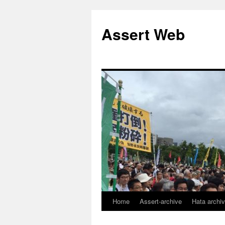
コ
ン
Assert Web
テ
ン
ツ
へ
ス
キ
ッ
プ
Home
Assert-archive
Hata archi