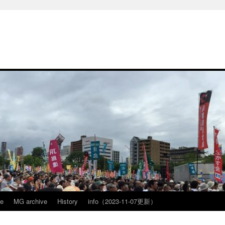
ve
MG archive
History
info（2023-11-07更新）