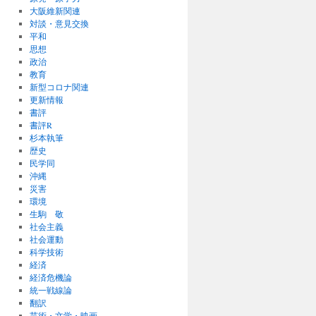
大阪維新関連
対談・意見交換
平和
思想
政治
教育
新型コロナ関連
更新情報
書評
書評R
杉本執筆
歴史
民学同
沖縄
災害
環境
生駒 敬
社会主義
社会運動
科学技術
経済
経済危機論
統一戦線論
翻訳
芸術・文学・映画