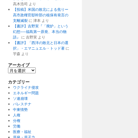
高木浩司
より
【投稿】米国の敗北による焦りー
高市政権官邸幹部の核保有発言の
支離滅裂
に
津本
より
【書評】吉野実『「廃炉」という
幻想──福島第一原発、本当の物
語』
に
吉野実
より
【書評】「西洋の敗北と日本の選
択」・エマニュエル・トッド著
に
芋森
より
アーカイブ
ア
ー
カ
カテゴリー
イ
ウクライナ侵攻
ブ
エネルギー問題
ソ連崩壊
パレスチナ
中東情勢
人権
分権
労働
医療・福祉
原発・原子力