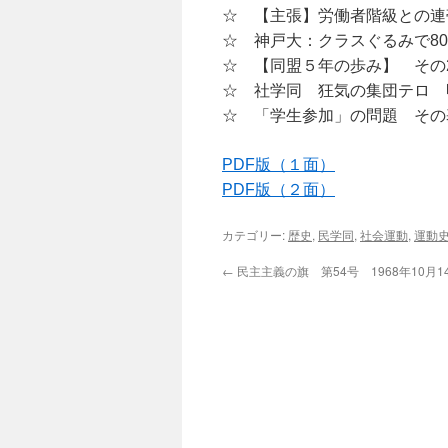
☆ 【主張】労働者階級との連
☆ 神戸大：クラスぐるみで80
☆ 【同盟５年の歩み】 その
☆ 社学同 狂気の集団テロ 
☆ 「学生参加」の問題 その
PDF版（１面）
PDF版（２面）
カテゴリー:
歴史
,
民学同
,
社会運動
,
運動
←
民主主義の旗 第54号 1968年10月1