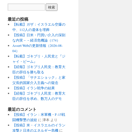
最近の投稿
【転載】ガザ：イスラエル空爆の
中、112人の遺体を埋葬
【投稿】日米・円買い介入の深刻
な内実－－経済危機論（174）
Assert Webの更新情報（2026-08-
04）
【転載】ゴキブリ・人民党と『ジ
ャイ・ビーム』
【続報】ゴキブリ人民党：教育大
臣の辞任を勝ち取る
【投稿】「サナエショック」と家
父長的国家介入主義への疑念
【投稿】イラン戦争の結果
【続報】ゴキブリ人民党：教育大
臣の辞任を求め、数万人のデモ
最近のコメント
【投稿】イラン：米軍機・F-15戦
闘機撃墜の波紋
に
津本
より
【投稿】米・イスラエルのイラン
攻撃と日本のエネルギー危機
に