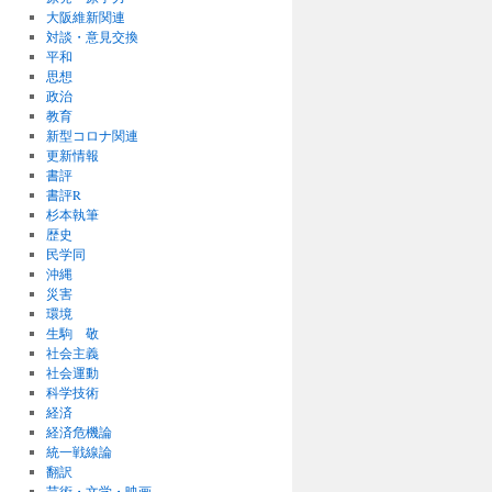
大阪維新関連
対談・意見交換
平和
思想
政治
教育
新型コロナ関連
更新情報
書評
書評R
杉本執筆
歴史
民学同
沖縄
災害
環境
生駒 敬
社会主義
社会運動
科学技術
経済
経済危機論
統一戦線論
翻訳
芸術・文学・映画