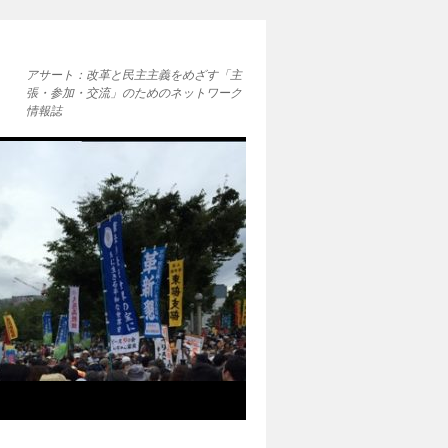
アサート：改革と民主主義をめざす「主
張・参加・交流」のためのネットワーク
情報誌