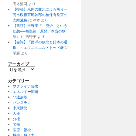
高木浩司
より
【投稿】米国の敗北による焦りー
高市政権官邸幹部の核保有発言の
支離滅裂
に
津本
より
【書評】吉野実『「廃炉」という
幻想──福島第一原発、本当の物
語』
に
吉野実
より
【書評】「西洋の敗北と日本の選
択」・エマニュエル・トッド著
に
芋森
より
アーカイブ
ア
ー
カ
カテゴリー
イ
ウクライナ侵攻
ブ
エネルギー問題
ソ連崩壊
パレスチナ
中東情勢
人権
分権
労働
医療・福祉
原発・原子力