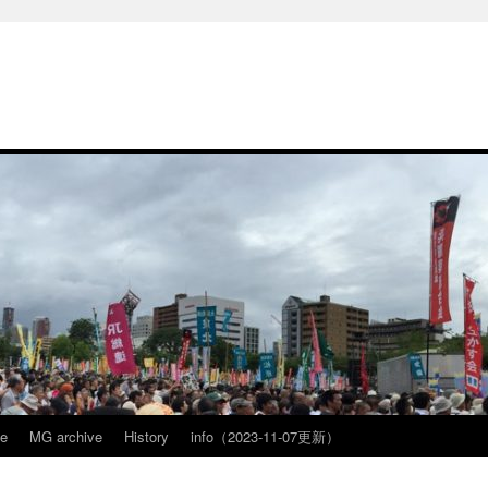
ve
MG archive
History
info（2023-11-07更新）