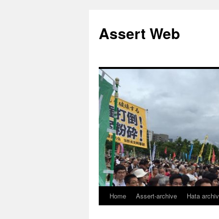
コ
ン
Assert Web
テ
ン
ツ
へ
ス
キ
ッ
プ
Home
Assert-archive
Hata archi