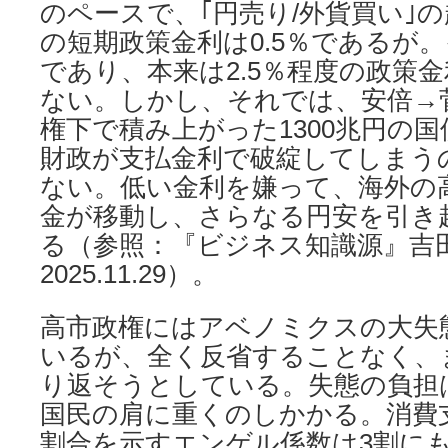
のペースで、｢円売り/外貨買い｣
の短期政策金利は0.5％であるが
であり、本来は2.5％程度の政策
ない。しかし、それでは、安倍→
権下で積み上がった1300兆円の
財政が支払金利で破綻してしまう
ない。低い金利を嫌って、海外の
金が移動し、さらなる円安を引き
る（参照：『ビジネス知識源』吉
2025.11.29）。
高市政権にはアベノミクスの大失
いるが、全く反省することなく、
り返そうとしている。失態の負担
国民の肩に重くのしかかる。消費
割合を示すエンゲル係数は3割に