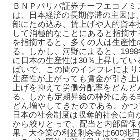
ＢＮＰパリバ証券チーフエコノミ
は、日本経済の長期停滞の主因は
部にため込み、賃上げや人的資本
して消極的なことにあると指摘す
を指摘すると、多くの人は生産性
る。しかし、河野によると、1998
に日本の生産性は30％上昇してい
ばいで、この間のインフレにより
生産性が上がっても賃金が引き上
上げを抑えて労働分配率をどんど
る。しかも定期昇給の枠外にある
どん増やしてきたのである。かつ
日本の社会制度は収奪的社会に向
から絞りとっで、配当と内部留保
果、大企業の利益剰余金は600兆