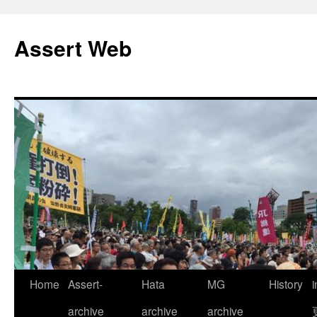
コ
ン
Assert Web
テ
ン
ツ
へ
ス
キ
ッ
プ
Home
Assert-
Hata
MG
History
archive
archive
archive