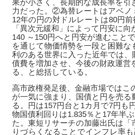
果が小さく、長期的な成長率を引
力だった。②為替レートはアベノ
12年の円の対ドルレートは80円
「異次元緩和」によって円安に向
140 ～150円へと円安が進むこ
を通じて物価情勢を一段と困難な
利のある世界に入った近年では、
債費を増加させ、今後の財政運営
る、と総括している。
高市政権発足後、金融市場ではこ
が一気に強まり、国債と円を売る
る。円は157円台と1カ月で7円も
物国債利回りは1.835％と17年
た。東短リサーチの加藤出氏は「
りづらくなることでインフレ率も