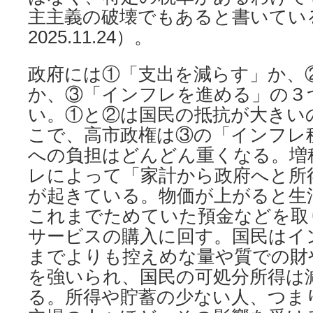
主主義の破壊でもあると書いてい
2025.11.24）。
政府には①「支出を減らす」か、
か、③「インフレを進める」の３
い。①と②は国民の抵抗が大きい
こで、高市政権は③の「インフレ
への負担はどんどん重くなる。増
レによって「家計から政府へと所
が起きている。物価が上がると生
これまでためていた預金などを取
サービスの購入に回す。国民はイ
までよりも控えめな量や質での財
を強いられ、国民の可処分所得は
る。所得や貯蓄の少ない人、つま