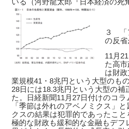
いる（河野龍太郎『日本経済の死
３ 「
の反省
11月
た高市
は財政
業規模41・8兆円という大型のも
28日には18.3兆円という大型の
た。日経新聞11月27日付けのコ
「季節は外れのアベノミクス」と
クスの結果は犯罪的であったこと
極的な財政も緩和的な金融もデフ