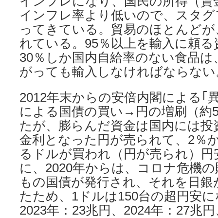
インフレになり、国民の所得（賃
インフレ率より低いので、スタグ
ってきている。貿易のほとんどが
れている。95％以上を輸入に頼る
30％しか国内自給率のない食品は
がっても輸入しなければならない
2012年末からの安倍内閣による｢
による国債の買い→円の増刷（約5
たが、膨らんだ資金は国内には投
金利となった円が売られて、2％
るドルが買われ（円が売られ）円
に、2020年からは、コロナ危機の
もの国債が発行され、それを日銀
たため、1ドルは150台の超円安
2023年：23兆円、2024年：27兆円