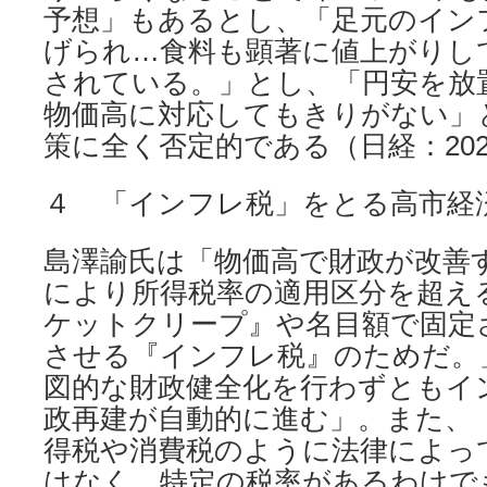
予想」もあるとし、「足元のイン
げられ…食料も顕著に値上がりし
されている。」とし、「円安を放
物価高に対応してもきりがない」
策に全く否定的である（日経：2025.
４ 「インフレ税」をとる高市経
島澤諭氏は「物価高で財政が改善
により所得税率の適用区分を超え
ケットクリープ』や名目額で固定
させる『インフレ税』のためだ。
図的な財政健全化を行わずともイ
政再建が自動的に進む」。また、
得税や消費税のように法律によっ
はなく、特定の税率があるわけで