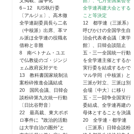
文掲載、論争化
館〕、七月全国集会を
6～12 IUS執行委
全学連再建大会とする
〔アルジェ〕、高木徹
こと等決定
全学連副委員長ら二名
12 都学連（三派系）
（中核派）出席、革マ
呼びかけの全国学生自
ル派ほ全学連の役職名
治会代表者会議〔東学
借称と非難
館〕、日韓会談阻止
8 南ベトナム・ユエ
五・三一全国統一行動
で仏教徒のゴ・ジンジ
を全学連主催とするか
ェム政府反対デモ
実行委を結成するかで
13 教科書国家統制法
マル学同（中核派）と
案粉砕推進会議結成
三派が対立、三派は別
20 国民会議、日韓会
会場〔中大〕に移り
談粉砕第九次統一行動
五・三一闘争全国実行
〔日比谷野音〕
委結成、全学連再建の
22 最高裁、東大ポポ
母体とすることを決議
ロ事件に〝政治的活動
20 全学連・都学連
は大学自治の圏外″と
（三派系）日韓会談粉