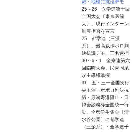
裁・地検に抗議デモ
25～26 医学連第十回
全国大会〔東京医歯
大〕、現行インターン
制度拒否を宣言
25 都学連（三派
系）、最高裁ポポロ判
決抗議デモ、三名逮捕
30～6・1 全寮連第六
回臨時大会、民青同系
が主導権掌握
31 五・三一全国実行
委主催・ポポロ判決抗
議・原潜寄港阻止・日
韓会談粉砕全国統一行
動、全都学生集会〔清
水谷公園〕に都学連
（三派系）・全学連千