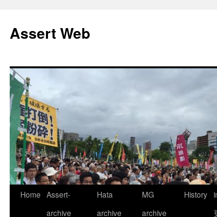
コ
ン
Assert Web
テ
ン
ツ
へ
ス
キ
ッ
プ
Home
Assert-
Hata
MG
History
archive
archive
archive