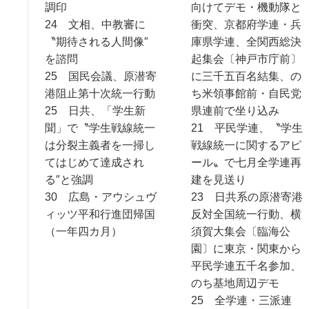
調印
向けてデモ・機動隊と
24 文相、中教審に
衝突、京都府学連・兵
〝期待される人間像″
庫県学連、全関西総決
を諮問
起集会〔神戸市庁前〕
25 国民会議、原潜寄
に三千五百名結集、の
港阻止第十次統一行動
ち米領事館前・自民党
25 日共、「学生新
県連前で坐り込み
聞」で〝学生戦線統一
21 平民学連、〝学生
は分裂主義者を一掃し
戦線統一に関するアピ
てはじめて達成され
ール〟で七月全学連再
る″と強調
建を見送り
30 広島・アウシュヴ
23 日共系の原潜寄港
ィッツ平和行進団帰国
反対全国統一行動、横
（一年四カ月）
須賀大集会〔臨海公
園〕に東京・関東から
平民学連五千名参加、
のち基地周辺デモ
25 全学連・三派連