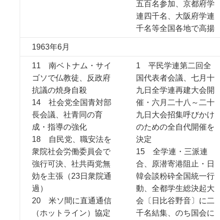
五百名参加、京都府学
連四千名、大阪府学連
千名等全国各地で高揚
1963年6月
11 南ベトナム・サイ
1 平民学連第二回全
ゴソで仏教徒、反政府
国代表者会議、七月十
抗議の焼身自殺
九日全学連再建大会開
14 社会党全国青対部
催・六月二十八～二十
長会議、社青同の育
九日大会招集呼びかけ
成・指導の強化
のための全自代開催を
18 自民党、職安法を
決定
衆院社会労働委員会で
15 全学連・三派連
強行可決、社共両党無
合、原潜寄港阻止・日
効を主張（23日衆院通
韓会談粉砕全国統一行
過）
動、全都学生総決起大
20 米ソ間に直通通信
会〔日比谷野音〕に二
（ホットライン）協定
千名結集、のち国会に