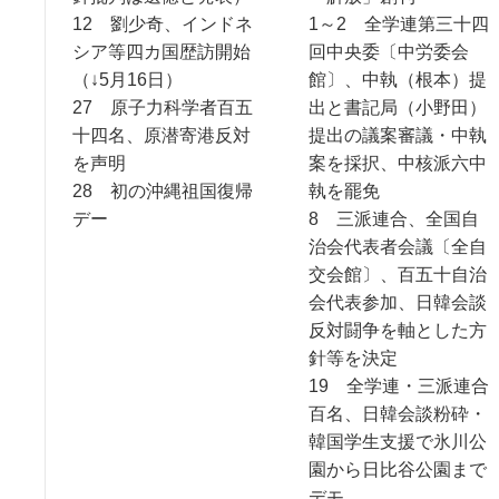
12 劉少奇、インドネ
1～2 全学連第三十四
シア等四カ国歴訪開始
回中央委〔中労委会
（↓5月16日）
館〕、中執（根本）提
27 原子力科学者百五
出と書記局（小野田）
十四名、原潜寄港反対
提出の議案審議・中執
を声明
案を採択、中核派六中
28 初の沖縄祖国復帰
執を罷免
デー
8 三派連合、全国自
治会代表者会議〔全自
交会館〕、百五十自治
会代表参加、日韓会談
反対闘争を軸とした方
針等を決定
19 全学連・三派連合
百名、日韓会談粉砕・
韓国学生支援で氷川公
園から日比谷公園まで
デモ