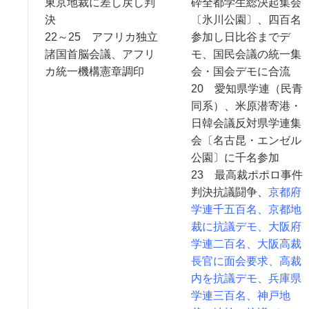
東京地裁に差し戻し判
砕全都学生総決起集会
決
〔氷川公園〕、四百名
22～25 アフリカ独立
参加し日比谷までデ
諸国首脳会議、アフリ
モ、国民会議の統一集
カ統一機構憲章調印
会・国会デモに合流
20 愛知県学連（民青
同系）、米原潜寄港・
日韓会議反対県学連集
会〔名古昆・エンゼル
公園〕に千名参加
23 最高裁ポポロ事件
判決抗議闘争、
京都府
学連千五百名、京都地
裁に抗議デモ、大阪府
学連二百名、大阪高裁
長官に面会要求、高裁
内を抗議デモ、兵庫県
学連三百名、神戸地