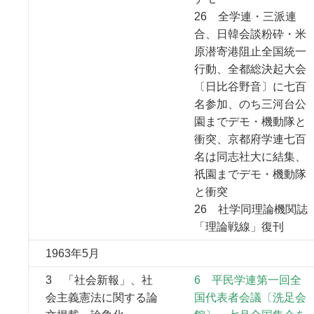
26 全学連・三派連
合、日韓会談粉砕・米
原潜寄港阻止全国統一
行動、全都総決起大会
〔日比谷野音〕に七百
名参加、のち三河台公
園までデモ・機動隊と
衝突、京都府学連七百
名は同志社大に結集、
祇園までデモ・機動隊
と衝突
26 社学同理論機関誌
「理論戦線」復刊
1963年5月
3 「社会新報」、社
6 平民学連第一回全
会主義憲法に関する論
国代表者会議〔洗足会