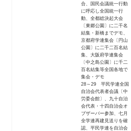
合、国民会議統一行動
に呼応し全国統一行
動、全都総決起大会
〔東郷公園〕に二千名
結集・新橋までデモ、
京都府学連集会〔円山
公園〕に二千二百名結
集、大阪府学連集会
〔中之島公園〕に千二
百名結集等全国各地で
集会・デモ
28～29 平民学連全国
自治会代表者会議〔中
労委会館〕、九十自治
会代表・十四自治会オ
ブザーバー参加、七月
全学連再建見送りを確
認、平民学連を自治会