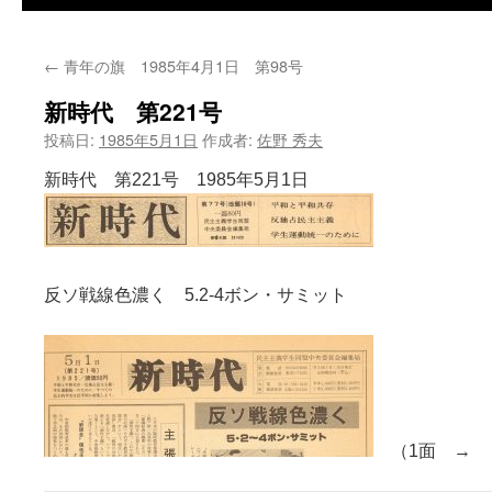
←
青年の旗 1985年4月1日 第98号
新時代 第221号
投稿日:
1985年5月1日
作成者:
佐野 秀夫
新時代 第221号 1985年5月1
日
反ソ戦線色濃く 5.2-4ボン・サミット
（1面 → 