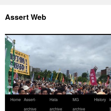
コ
ン
Assert Web
テ
ン
ツ
へ
ス
キ
ッ
プ
Home
Assert-
Hata
MG
History
archive
archive
archive