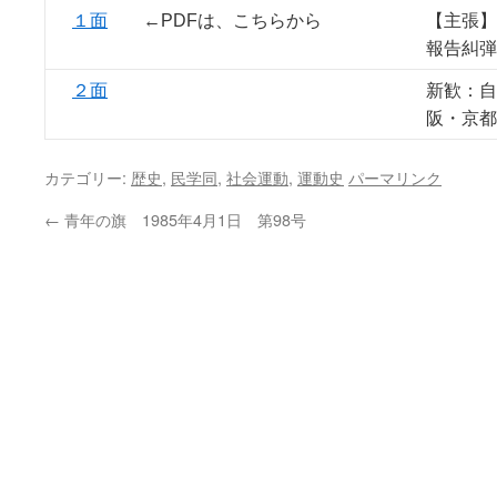
１面
←PDFは、こちらから
【主張】
報告糾弾
２面
新歓：自
阪・京都
カテゴリー:
歴史
,
民学同
,
社会運動
,
運動史
パーマリンク
←
青年の旗 1985年4月1日 第98号