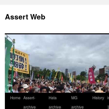
コ
ン
Assert Web
テ
ン
ツ
へ
ス
キ
ッ
プ
Home
Assert-
Hata
MG
History
archive
archive
archive