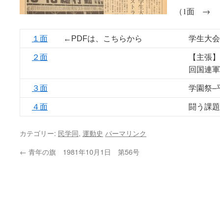
（1面 → 
１面
←PDFは、こちらから
学生大会
２面
【主張】
回国連軍
３面
学園祭–
４面
闘う課題
カテゴリー:
民学同
,
運動史
パーマリンク
←
青年の旗 1981年10月1日 第56号