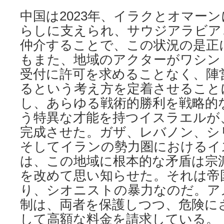
中国は2023年、イラクとオマー
らしに支えられ、サウジアラビア
仲介することで、この状況の是正
もまた、地域のアクターがワシン
受付に許可を求めることなく、陣
るという考え方を定着させること
し、あらゆる戦術的勝利を戦略的
う特異な才能を持つイスラエルが
完成させた。ガザ、レバノン、シ
そしてイランの勢力圏におけるイ
は、この地域に根本的な矛盾は宗
を改めて思い知らせた。それは帝
り、シオニストの暴力なのだ。ア
制は、両者を保護しつつ、危険に
して高額な料金を請求している。