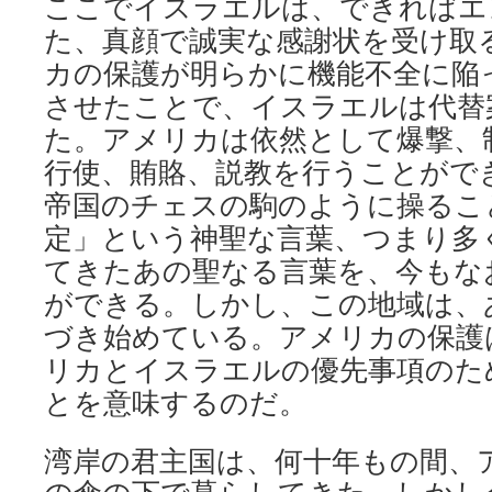
ここでイスラエルは、できればエ
た、真顔で誠実な感謝状を受け取
カの保護が明らかに機能不全に陥
させたことで、イスラエルは代替
た。アメリカは依然として爆撃、
行使、賄賂、説教を行うことがで
帝国のチェスの駒のように操るこ
定」という神聖な言葉、つまり多
てきたあの聖なる言葉を、今もな
ができる。しかし、この地域は、
づき始めている。アメリカの保護
リカとイスラエルの優先事項のた
とを意味するのだ。
湾岸の君主国は、何十年もの間、