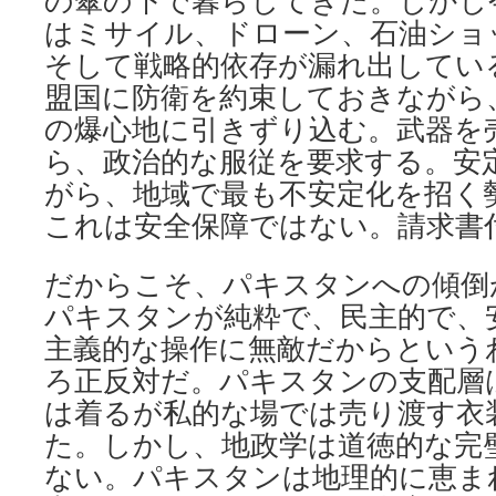
の傘の下で暮らしてきた。しかし
はミサイル、ドローン、石油ショ
そして戦略的依存が漏れ出してい
盟国に防衛を約束しておきながら
の爆心地に引きずり込む。武器を
ら、政治的な服従を要求する。安
がら、地域で最も不安定化を招く
これは安全保障ではない。請求書
だからこそ、パキスタンへの傾倒
パキスタンが純粋で、民主的で、
主​​義的な操作に無敵だからとい
ろ正反対だ。パキスタンの支配層
は着るが私的な場では売り渡す衣
た。しかし、地政学は道徳的な完
ない。パキスタンは地理的に恵ま