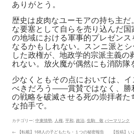
ありがとう。
歴史は皮肉なユーモアの持ち主だ
な要塞として自らを売り込んだ国
の地域における軍事的プレゼンス
なるかもしれない。スンニ派とシ
した政権が、地政学的宗派主義の
れない。放火魔が偶然にも消防隊
少なくともその点においては、イ
べきだろう――賞賛ではなく、勝
の戦略を破滅させる死の崇拝者た
な拍手で。
カテゴリー:
中東情勢
,
人権
,
平和
,
政治
,
生駒 敬
パーマリンク
←
【転載】168人の子どもたち・１つの秘密報告
【投稿】い