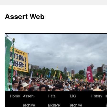
コ
ン
Assert Web
テ
ン
ツ
へ
ス
キ
ッ
プ
Home
Assert-
Hata
MG
History
archive
archive
archive