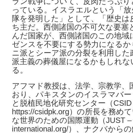
ラン戦争について、皮肉たっぷり
っている。イスラエルという「放
隊を発明した」として、「歴史は
ち主だ。西側諸国の不可欠な要塞
んだ国家が、西側諸国のこの地域
ゼンスを不要にする勢力になるか
ニ派とシーア派の分裂を利用した
派主義の葬儀屋になるかもしれな
る。
アフマド教授は、法学、宗教学、
おり、パキスタンのイスラマバー
と脱植民地化研究センター（CSID 
https://csidpk.org）の所長
な世界のための国際運動（JUST – https
international.org/）、ナクバか