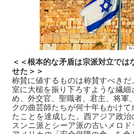
＜＜根本的な矛盾は宗派対立では
せた＞＞
称賛に値するものは称賛すべきだ
室に大槌を振り下ろすような繊細
め、外交官、聖職者、君主、将軍
クの曲芸師たちが何十年もかけて
たことを達成した。西アジア政治
スンニ派とシーア派の古いメロド