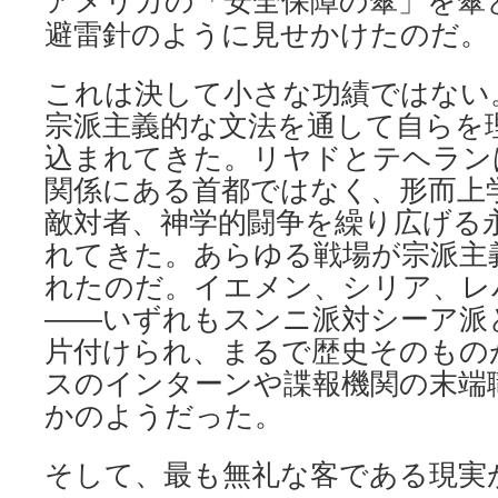
アメリカの「安全保障の傘」を傘
避雷針のように見せかけたのだ。
これは決して小さな功績ではない
宗派主義的な文法を通して自らを
込まれてきた。リヤドとテヘラン
関係にある首都ではなく、形而上
敵対者、神学的闘争を繰り広げる
れてきた。あらゆる戦場が宗派主
れたのだ。イエメン、シリア、レ
――いずれもスンニ派対シーア派
片付けられ、まるで歴史そのもの
スのインターンや諜報機関の末端
かのようだった。
そして、最も無礼な客である現実