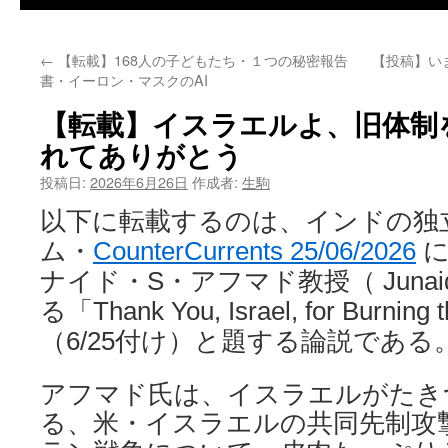
←
【転載】168人の子どもたち・１つの秘密報告
【投稿】い
書・イーロン・マスクのAI
【転載】イスラエルよ、旧体制
れてありがとう
投稿日:
2026年6月26日
作成者:
生駒
以
下に転載するのは、インドの独
ム・
CounterCurrents 25/06/2026
に
ナイド・S・アフマド教授（ Junaid 
る「Thank You, Israel, for Burning 
（6/25付け）と題する論説である
アフマド氏は、イスラエルがたき
る、米・イスラエルの共同先制攻