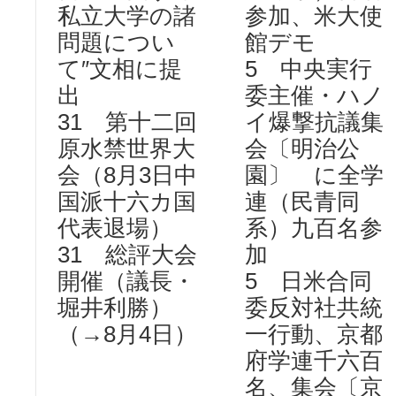
私立大学の諸
参加、米大使
問題につい
館デモ
て″文相に提
5 中央実行
出
委主催・ハノ
31 第十二回
イ爆撃抗議集
原水禁世界大
会〔明治公
会（8月3日中
園〕 に全学
国派十六カ国
連（民青同
代表退場）
系）九百名参
31 総評大会
加
開催（議長・
5 日米合同
堀井利勝）
委反対社共統
（→8月4日）
一行動、京都
府学連千六百
名、集会〔京