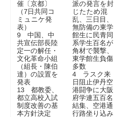
催〔京都〕
派の発言を封
（7日共同コ
じたため混
ミュニケ発
乱、三日目、
表）
無防備の東学
9 中国、中
館生に民青同
共宣伝部長陸
系学生百名が
定一の解任・
角材で襲撃、
文化革命小組
東学館生負傷
（組長・陳伯
多数
達）の設置を
4 ラスク来
発表
日阻止伊丹空
13 都教委、
港闘争に大阪
都立高校入試
府学連五百名
制度改善の基
結集、空港通
本方針決定
行路坐り込み