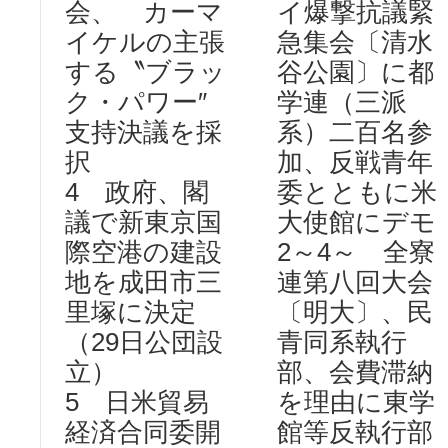
会、 カーマ
イ爆撃抗議緊
イケルの主張
急集会〔清水
する〝ブラッ
谷公園〕に都
ク・パワー″
学連（三派
支持決議を採
系）二百名参
択
加、反戦青年
4 政府、閣
委とともに米
議で新東京国
大使館にデモ
際空港の建設
2～4～ 全寮
地を成田市三
連第八回大会
里塚に決定
〔明大〕、民
（29日公団設
青同系執行
立）
部、会費滞納
5 日米貿易
を理由に東学
経済合同委開
館等反執行部