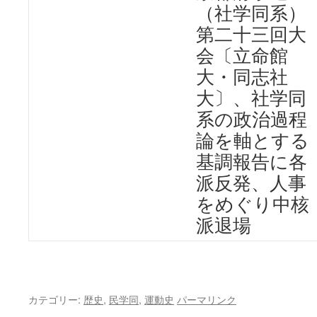
（社学同系）
第二十三回大
会〔立命館
大・同志社
大〕、社学同
系の政治過程
論を軸とする
基調報告に各
派反発、人事
をめぐり中核
派退場
カテゴリー:
歴史
,
民学同
,
運動史
パーマリンク