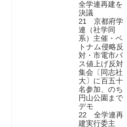
全学連再建を
決議
21 京都府学
連（社学同
系）主催・ベ
トナム侵略反
対・市電市バ
ス値上げ反対
集会〔同志社
大〕に百五十
名参加、のち
円山公園まで
デモ
22 全学連再
建実行委主