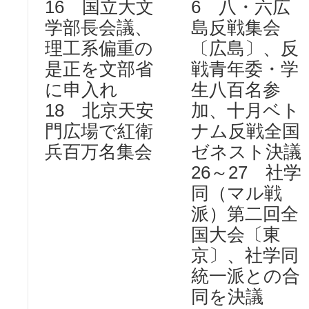
16 国立大文
6 八・六広
学部長会議、
島反戦集会
理工系偏重の
〔広島〕、反
是正を文部省
戦青年委・学
に申入れ
生八百名参
18 北京天安
加、十月ベト
門広場で紅衛
ナム反戦全国
兵百万名集会
ゼネスト決議
26～27 社学
同（マル戦
派）第二回全
国大会〔東
京〕、社学同
統一派との合
同を決議