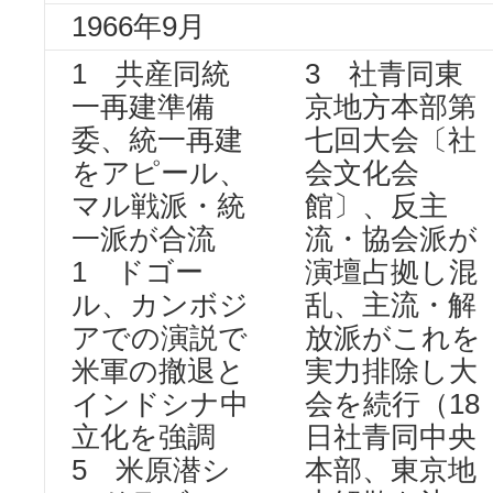
1966年9月
1 共産同統
3 社青同東
一再建準備
京地方本部第
委、統一再建
七回大会〔社
をアピール、
会文化会
マル戦派・統
館〕、反主
一派が合流
流・協会派が
1 ドゴー
演壇占拠し混
ル、カンボジ
乱、主流・解
アでの演説で
放派がこれを
米軍の撤退と
実力排除し大
インドシナ中
会を続行（18
立化を強調
日社青同中央
5 米原潜シ
本部、東京地