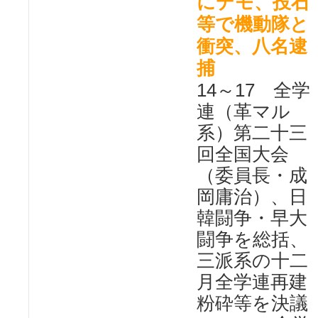
にデモ、投石
等で機動隊と
衝突、八名逮
捕
14～17 全学
連（革マル
系）第二十三
回全国大会
（委員長・成
岡庸治）、日
韓闘争・早大
闘争を総括、
三派系の十二
月全学連再建
粉砕等を決議