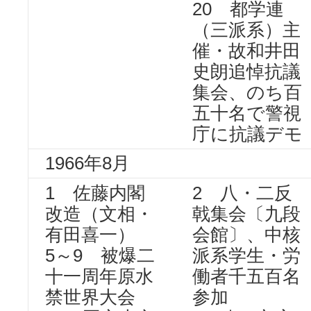
20 都学連
（三派系）主
催・故和井田
史朗追悼抗議
集会、のち百
五十名で警視
庁に抗議デモ
1966年8月
1 佐藤内閣
2 八・二反
改造（文相・
戟集会〔九段
有田喜一）
会館〕、中核
5～9 被爆二
派系学生・労
十一周年原水
働者千五百名
禁世界大会
参加