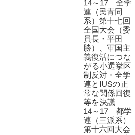
14～17 全学
連（民青同
系）第十七回
全国大会（委
員長・平田
勝）、軍国主
義復活につな
がる小選挙区
制反対・全学
連とIUSの正
常な関係回復
等を決議
14～17 都学
連（三派系）
第十六回大会