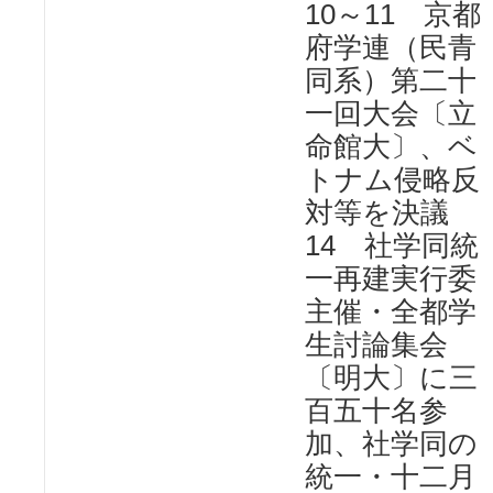
10～11 京都
府学連（民青
同系）第二十
一回大会〔立
命館大〕、ベ
トナム侵略反
対等を決議
14 社学同統
一再建実行委
主催・全都学
生討論集会
〔明大〕に三
百五十名参
加、社学同の
統一・十二月