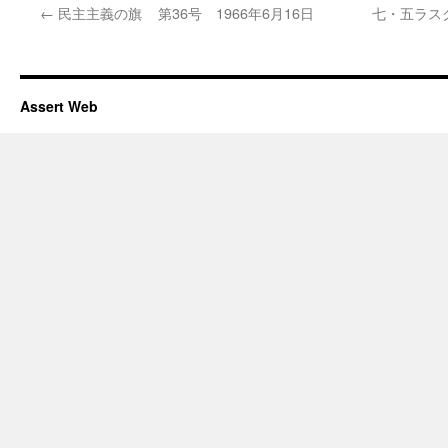
←
民主主義の旗 第36号 1966年6月16日
七・五ラス
Assert Web