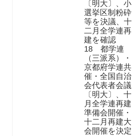
〔明大〕、小
選挙区制粉砕
等を決議、十
二月全学連再
建を確認
18 都学連
（三派系）・
京都府学連共
催・全国自治
会代表者会議
〔明大〕、十
月全学連再建
準備会開催・
十二月再建大
会開催を決定