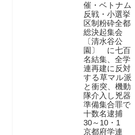
催・ベトナム
反戦・小選挙
区制粉砕全都
総決起集会
〔清水谷公
園〕 に七百
名結集、全学
連再建に反対
する草マル派
と衝突、機動
隊介入し兇器
準備集合罪で
十数名逮捕
30～10・1
京都府学連