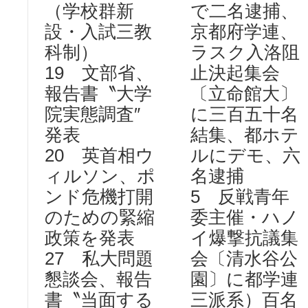
（学校群新
で二名逮捕、
設・入試三教
京都府学連、
科制）
ラスク入洛阻
19 文部省、
止決起集会
報告書〝大学
〔立命館大〕
院実態調査″
に三百五十名
発表
結集、都ホテ
20 英首相ウ
ルにデモ、六
ィルソン、ポ
名逮捕
ンド危機打開
5 反戦青年
のための緊縮
委主催・ハノ
政策を発表
イ爆撃抗議集
27 私大問題
会〔清水谷公
懇談会、報告
園〕に都学連
書〝当面する
三派系）百名