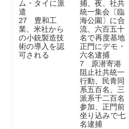
ム・タイに派
捕、夜、社共
遣
統一集会〔臨
27 豊和工
海公園〕に合
業、米社から
流、六百五十
の小銃製造技
名で再度基地
術の導入を認
正門にデモ・
可される
六名逮捕
7 原潜寄港
阻止社共統一
行動、民青同
系五百名、三
派系千二百名
参加、正門前
坐り込みで七
名逮捕