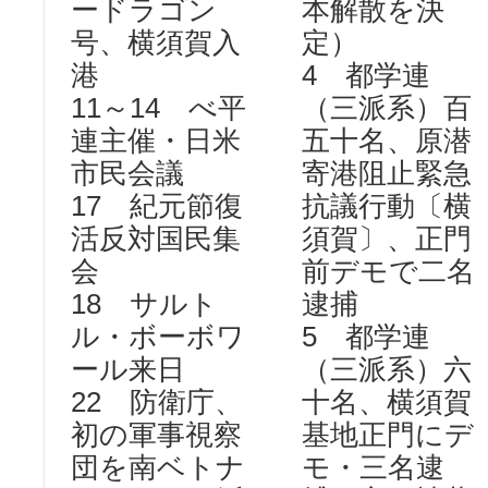
ードラゴン
本解散を決
号、横須賀入
定）
港
4 都学連
11～14 べ平
（三派系）百
連主催・日米
五十名、原潜
市民会議
寄港阻止緊急
17 紀元節復
抗議行動〔横
活反対国民集
須賀〕、正門
会
前デモで二名
18 サルト
逮捕
ル・ボーボワ
5 都学連
ール来日
（三派系）六
22 防衛庁、
十名、横須賀
初の軍事視察
基地正門にデ
団を南ベトナ
モ・三名逮