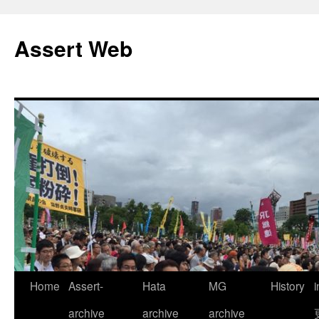
コ
ン
Assert Web
テ
ン
ツ
へ
ス
キ
ッ
プ
Home
Assert-
Hata
MG
History
archive
archive
archive