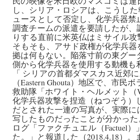
民の映像を米日欧のマスコミは連
し、シリア・ロシアは、こうした
ュースとして否定し、化学兵器禁止
調査チームの派遣を要請したが、
りする直前に米英仏はミサイル攻
そもそも、アサド政権が化学兵器
拠は何もない。陥落寸前の東グー
側から化学兵器を使用する動機も利
「 シリアの首都ダマスカス近郊
（Eastern Ghouta）地区で、
救助隊「ホワイト・ヘルメット（White
化学兵器攻撃を捏造（ねつぞう）
だとされた一連の写真が、実際に
写したものだったことが分かった。
ログ「ファクチュエル（Factuel
た。」と報道した（2018.4.18