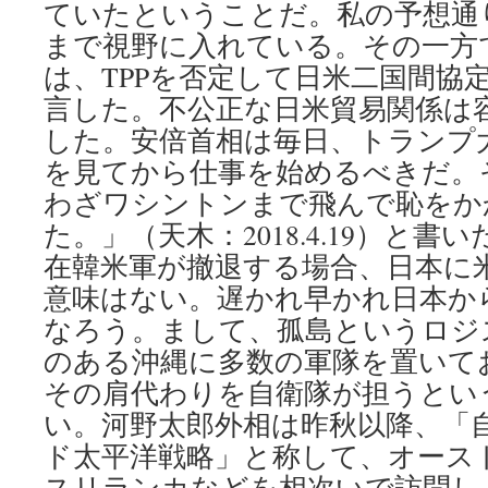
ていたということだ。私の予想通
まで視野に入れている。その一方
は、TPPを否定して日米二国間協
言した。不公正な日米貿易関係は
した。安倍首相は毎日、トランプ
を見てから仕事を始めるべきだ。
わざワシントンまで飛んで恥をか
た。」（天木：2018.4.19）と書い
在韓米軍が撤退する場合、日本に
意味はない。遅かれ早かれ日本か
なろう。まして、孤島というロジ
のある沖縄に多数の軍隊を置いて
その肩代わりを自衛隊が担うとい
い。河野太郎外相は昨秋以降、「
ド太平洋戦略」と称して、オース
スリランカなどを相次いで訪問し