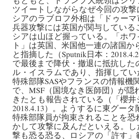
もともと、トランプ大統領はシリ
ツイートしながらなぜ今回の攻撃
シアのラブロフ外相は「ドゥーマ
兵器攻撃には英国が関与している
シアは山ほど握っている。「ホワ
ト」は英国、米国他一連の諸国か
と指摘した（Sputnik日本：2018.
で最後まで降伏・撤退に抵抗した
ル・イスラムであり、指揮してい
特殊部隊SASやフランスの情報機関
で、MSF（国境なき医師団）が隠
きたとも報告されている（「櫻井
2018.4.13）。ようするに東グ
特殊部隊員が拘束されることを恐
かして攻撃に及んだといえる。し
撃も恐る恐る、ロシアの「許す」