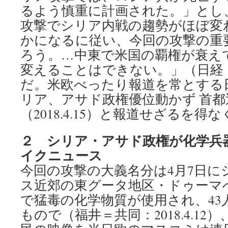
るよう慎重に計画された。」とし
攻撃でシリア内戦の趨勢がほぼ変
かになるに従い、今回の攻撃の重
ろう。…中東で米国の覇権が衰え
変えることはできない。」（日経：20
だ。米欧べったり報道を常とする
リア、アサド政権優位動かず 首都
（2018.4.15）と報道せざるを
２ シリア・アサド政権が化学兵
イクニュース
今回の攻撃の大義名分は4月7日に
ス近郊の東グータ地区・ドゥーマ
で猛毒の化学物質が使用され、43
もので（福井＝共同：2018.4.1