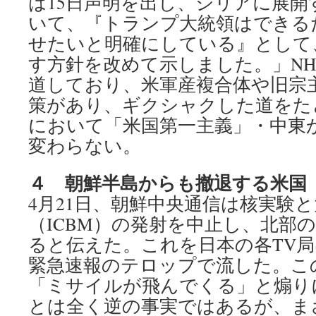
は15日声明を出し、シリアに展
いて、『トランプ大統領はできる
せたいと明確にしている』として
す方針を改めて示しました。」NHK：2
道しており、米軍産複合体や旧宗
策があり、ギクシャクした道をた
において「米国第一主義」・中東
変わらない。
４ 朝鮮半島からも撤退する米国
4月21日、朝鮮中央通信は核実験
（ICBM）の発射を中止し、北部
ると伝えた。これを日本の各TV
緊急速報のテロップで流した。こ
「ミサイルが飛んでくる」と煽り
とは全く逆の事実ではあるが、ま