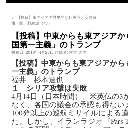
←
【投稿】東アジアの歴史的な転換点と安倍政
権 統一戦線論（47）
【投稿】中東からも東アジアか
国第一主義」のトランプ
投稿日:
2018年4月28日
作成者:
杉本 達也
【投稿】中東からも東アジアから
一主義」のトランプ
福井 杉本達也
１ シリア攻撃は失敗
4月14日（日本時間）、米英仏の
なく、各国の議会の承認も得ない
100発以上の巡航ミサイルによる
た。しかし、イランラジオ『Pars T