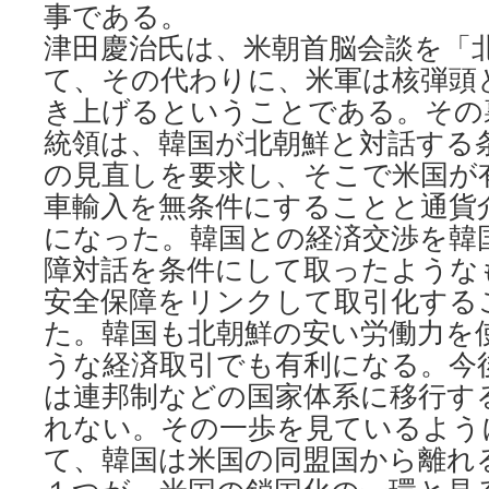
事である。
津田慶治氏は、米朝首脳会談を「
て、その代わりに、米軍は核弾頭
き上げるということである。その
統領は、韓国が北朝鮮と対話する条
の見直しを要求し、そこで米国が
車輸入を無条件にすることと通貨
になった。韓国との経済交渉を韓
障対話を条件にして取ったような
安全保障をリンクして取引化する
た。韓国も北朝鮮の安い労働力を
うな経済取引でも有利になる。今
は連邦制などの国家体系に移行す
れない。その一歩を見ているよう
て、韓国は米国の同盟国から離れ