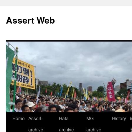
コ
ン
Assert Web
テ
ン
ツ
へ
ス
キ
ッ
プ
Home
Assert-
Hata
MG
History
archive
archive
archive