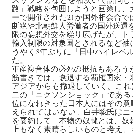
路」戦略を包囲しようと画策し、
ーで開催された21か国外相会合で
断絶や北朝鮮人労働者の国外送還
限の妄想外交を繰り広げたが、ト
輸入制限の対象国とされるなど袖
うやく8年ぶりに「日中ハイレベ
た。
軍産複合体の必死の抵抗もあろう
筋書きでは、衰退する覇権国家・
アジアからも撤退していく。これ
二の「ニクソンショック」である
位になれきった日本人にはその意
えられてはいない。白井聡氏はニ
を要約して「本物の奴隷とは、奴
上もなく素晴らしいものと考え、