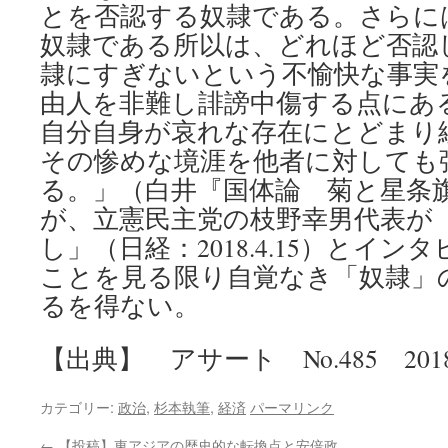
とを否認する奴隷である。さらに
奴隷である所以は、どれほど否認
隷にすぎないという不愉快な事実
由人を非難し誹謗中傷する点にあ
自分自身が哀れな存在にとどまり
その惨めな境涯を他者に対しても
る。」（白井『国体論 菊と星条
が、立憲民主党の枝野幸男代表が
し」（日経：2018.4.15）とイ
ことを見る限り自覚なき「奴隷」
るを得ない。
【出典】 アサート No.485 201
カテゴリー:
政治
,
杉本執筆
,
経済
パーマリンク
←
【投稿】東アジアの歴史的な転換点と安倍政