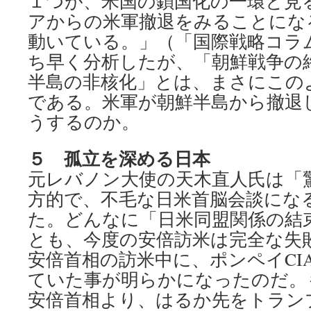
１つが、米国の鎖国化の一環と見
アからの米軍撤退をみることにな
動いている。」（「国際戦略コラム」2
ち早く分析したが、「朝鮮戦争の
半島の非核化」とは、まさにこの
である。米軍が朝鮮半島から撤退
うするのか。
５ 孤立を深める日本
元レバノン大使の天木直人氏は「
方的で、不毛な日米首脳会談にな
た。どんなに「日米同盟関係の結
とも、今度の安倍訪米は完全な失
安倍首相の訪米中に、ポンペイCI
ていた事が明らかになったのだ。
安倍首相より、はるか先をトラン