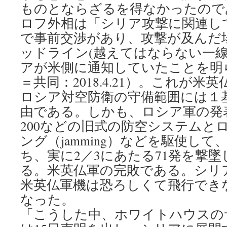
ものとならざるを得なかったので
ロフ外相は「シリア攻撃に関連し
で事前交渉があり、攻撃が及んだ
ッドライン(越えてはならない一線
アが米側に通知していたことを明
＝共同：2018.4.21）。これが
ロシア対空防衛の守備範囲には１
由である。しかも、ロシア軍の発表
200などの旧式の防空システムと
ング（jamming）などを駆使して
ち、実に2／3にあたる71発を撃
る。米英仏軍の完敗である。シリ
米英仏軍機は恐ろしくて飛行でき
なった。
「こうした中、ホワイトハウスの