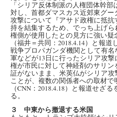
「シリア反体制派の人権団体幹部は
対し、首都ダマスカス近郊東グー
攻撃について『アサド政権に抵抗
持を結集するため、でっち上げら
権側が使用したとの見方に強い疑
（福井＝共同：2018.4.14）と
戦争プロパガンダ機関として有名
軍などが13日に行ったシリア攻
権が市民に対して神経剤のサリン
証がないまま、米英仏がシリア攻
ことが、複数の関係者への取材で
（CNN：2018.4.18）と報道せ
る。
３ 中東から撤退する米国