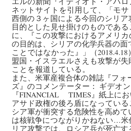
エルの新聞『イディオト・アハロ
ネットサイトを引用して、「モサ
西側の３ヶ国による今回のシリア
目的とした見せ掛けのものである
に、『この攻撃におけるアメリカ
の目的は、シリアの化学兵器の面
ことではなかった』」（2018.4.
盟国・イスラエルさえも攻撃が失
ことを報道している。
また、米軍産複合体の雑誌『フォ
ズ』のコメンテーター： ギデオ
『FINANCIAL TIMES』紙上
アサド政権の後ろ盾になっている
シア軍が衝突する危険性を高めて
は核戦争につながりかねない…米
リア攻撃では、ロシア兵が死亡す