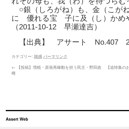
れその母も、我（わ）を待つらむ
○銀（しろがね）も、金（こが
に 優れる宝 子に及（し）かめ
（2011-10-12 早瀬達吉）
【出典】 アサート No.407 20
カテゴリー:
雑感
パーマリンク
←
【投稿】増税・原発再稼動を担う民主・野田政
【追悼集の
権
Assert Web