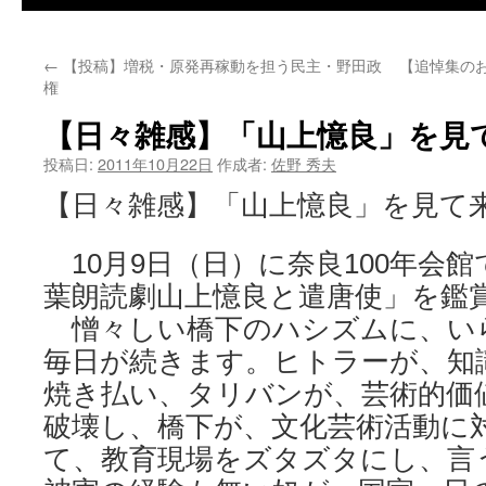
←
【投稿】増税・原発再稼動を担う民主・野田政
【追悼集の
権
【日々雑感】「山上憶良」を見
投稿日:
2011年10月22日
作成者:
佐野 秀夫
【日々雑感】「山上憶良」を見て
10月9日（日）に奈良100年会
葉朗読劇山上憶良と遣唐使」を鑑
憎々しい橋下のハシズムに、い
毎日が続きます。ヒトラーが、知
焼き払い、タリバンが、芸術的価
破壊し、橋下が、文化芸術活動に
て、教育現場をズタズタにし、言