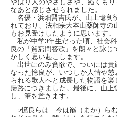
やはり人のやさしさや、ぬくもり
なあと感じさせられました。
名優・浜畑賢吉氏が、山上憶良
れており、法相宗大本山薬師寺の
もお見受けしたように思います。
私が中学3年生だった頃、社会科
良の「貧窮問答歌」を朗々と詠じ
かしく思い起こします。
出世にのみ貪欲で、ついには貴
なった憶良が、いつしか人情や慈
られる歌人へと成長した物語を楽
帰路につきました。最後に、山上
し、筆を置きます。
○憶良らは 今は罷（まか）らむ