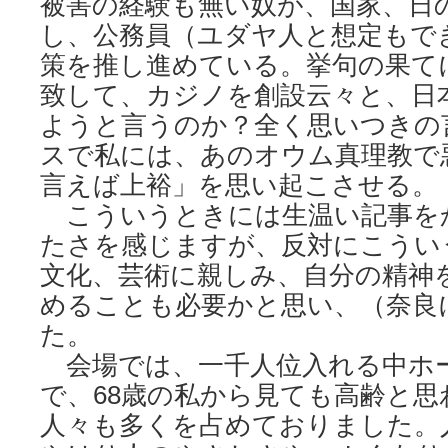
被害の経験も無い奴が、国家、日
し、公務員（ユダヤ人と想定もで
策を推し進めている。挙句の果て
致して、カジノを創設云々と、日
ようと言うのか？全く思いつきの
スで私には、あのオウム真理教で
言えば上裕」を思い起こさせる。
こういうときには生温い記事を
たさを感じますが、反対にこうい
文化、芸術に親しみ、自分の精神
めることも必要かと思い、（奈良
た。
会場では、一千人位入れる中ホ
で、68歳の私から見ても高齢と思
人々も多くを占めておりました。