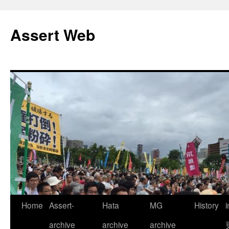
コ
ン
Assert Web
テ
ン
ツ
へ
ス
キ
ッ
プ
Home
Assert-
Hata
MG
History
archive
archive
archive