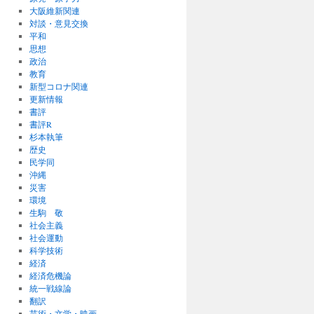
大阪維新関連
対談・意見交換
平和
思想
政治
教育
新型コロナ関連
更新情報
書評
書評R
杉本執筆
歴史
民学同
沖縄
災害
環境
生駒 敬
社会主義
社会運動
科学技術
経済
経済危機論
統一戦線論
翻訳
芸術・文学・映画