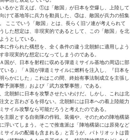
いるかと言えば、①は「敵国」が日本を空爆し、上陸して
向けて基地等に兵力を動員した、③は、敵国が兵力の招集
。 ここでいう「敵国」とは、長らく旧ソ連が考えられて
うした想定は、非現実的であるとして、この「敵国」を北
ようとしている。
本に作られた構想を、全く条件の違う北朝鮮に適用しよう
す非現実的な想定になってしまうのである。
Ａ国が、日本を射程に収める弾道ミサイル基地の周辺に部
ている」「Ａ国が弾道ミサイルに燃料を注入し、『日本を
明らかにした」これはこの間、終始有事法制成立を主張し
撃予測事態」および「武力攻撃事態」である。
、北朝鮮に日本を攻撃させたいわけだ。しかし、これは北
注文と言わざるを得ない。北朝鮮には日本への着上陸能力
ミサイル攻撃なら可能だろうと考えたのである。
を主眼とする自衛隊の作戦、装備や、そのための陣地構築
に浮いてしまう。そこで推進派は「陣地構築には原発など
ミサイルの配備も含まれる」と言うが、パトリオットは昔