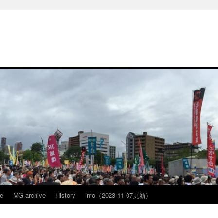
ve
MG archive
History
info（2023-11-07更新）