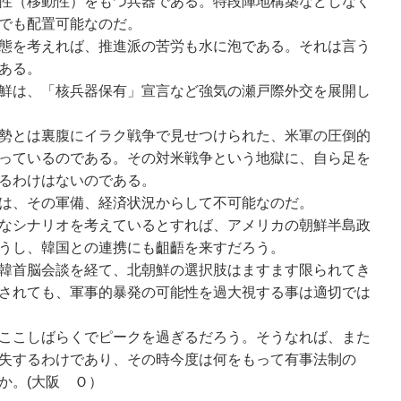
性（移動性）をもつ兵器である。特段陣地構築などしなく
でも配置可能なのだ。
態を考えれば、推進派の苦労も水に泡である。それは言う
ある。
鮮は、「核兵器保有」宣言など強気の瀬戸際外交を展開し
勢とは裏腹にイラク戦争で見せつけられた、米軍の圧倒的
っているのである。その対米戦争という地獄に、自ら足を
るわけはないのである。
は、その軍備、経済状況からして不可能なのだ。
なシナリオを考えているとすれば、アメリカの朝鮮半島政
うし、韓国との連携にも齟齬を来すだろう。
韓首脳会談を経て、北朝鮮の選択肢はますます限られてき
されても、軍事的暴発の可能性を過大視する事は適切では
ここしばらくでピークを過ぎるだろう。そうなれば、また
失するわけであり、その時今度は何をもって有事法制の
か。(大阪 Ｏ）