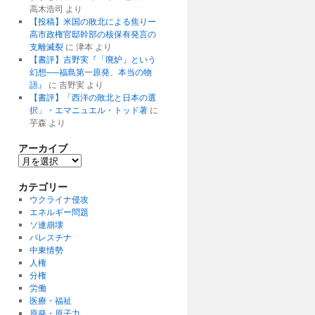
高木浩司
より
【投稿】米国の敗北による焦りー
高市政権官邸幹部の核保有発言の
支離滅裂
に
津本
より
【書評】吉野実『「廃炉」という
幻想──福島第一原発、本当の物
語』
に
吉野実
より
【書評】「西洋の敗北と日本の選
択」・エマニュエル・トッド著
に
芋森
より
アーカイブ
ア
ー
カ
カテゴリー
イ
ウクライナ侵攻
ブ
エネルギー問題
ソ連崩壊
パレスチナ
中東情勢
人権
分権
労働
医療・福祉
原発・原子力