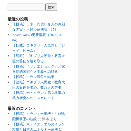
最近の投稿
【投稿】日米・円買い介入の深刻
な内実－－経済危機論（174）
Assert Webの更新情報（2026-08-
04）
【転載】ゴキブリ・人民党と『ジ
ャイ・ビーム』
【続報】ゴキブリ人民党：教育大
臣の辞任を勝ち取る
【投稿】「サナエショック」と家
父長的国家介入主義への疑念
【投稿】イラン戦争の結果
【続報】ゴキブリ人民党：教育大
臣の辞任を求め、数万人のデモ
【投稿】米・イラン：第２段階の
武力衝突へのエスカレート
最近のコメント
【投稿】イラン：米軍機・F-15戦
闘機撃墜の波紋
に
津本
より
【投稿】米・イスラエルのイラン
攻撃と日本のエネルギー危機
に