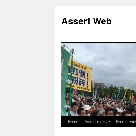
コ
ン
Assert Web
テ
ン
ツ
へ
ス
キ
ッ
プ
Home
Assert-archive
Hata archi