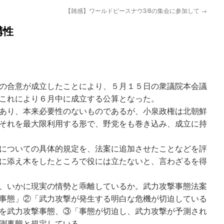
【雑感】ワールドピースナウ3/8の集会に参加して
→
構性
の合意が成立したことにより、５月１５日の衆議院本会議
これにより６月中に成立する公算となった。
あり、本来必要性のないものであるが、小泉政権は北朝鮮
それを最大限利用する形で、野党をも巻き込み、成立に持
についての具体的規定を、法案に追加させたことなどを評
に添え木をしたところで役には立たないと、言わざるを得
、いかに現実の情勢と乖離しているか。武力攻撃事態法案
事態」②「武力攻撃が発生する明白な危機が切迫している
を武力攻撃事態、③「事態が切迫し、武力攻撃が予測され
測事態と規定している。