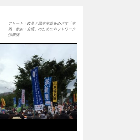
アサート：改革と民主主義をめざす「主
張・参加・交流」のためのネットワーク
情報誌