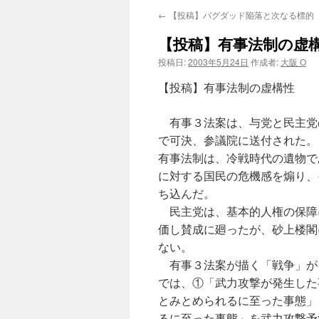
←
【投稿】バグダッド陥落と次なる標的
【投稿】有事法制の虚
投稿日:
2003年5月24日
作成者:
大阪 O
【投稿】有事法制の虚構性
有事３法案は、与党と民主党
で可決、参議院に送付された。
有事法制は、冷戦時代の遺物で
に対する国民の危機感を煽り、
ち込んだ。
民主党は、基本的人権の保障
価し賛成に廻ったが、砂上楼閣
ない。
有事３法案が描く「戦争」が
では、①「武力攻撃が発生した
とみとめられるに至った事態」
るに至った事態」を武力攻撃予