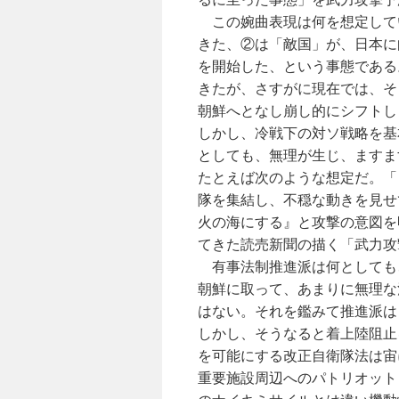
この婉曲表現は何を想定して
きた、②は「敵国」が、日本に
を開始した、という事態である
きたが、さすがに現在では、そ
朝鮮へとなし崩し的にシフトし
しかし、冷戦下の対ソ戦略を基
としても、無理が生じ、ますま
たとえば次のような想定だ。「
隊を集結し、不穏な動きを見せ
火の海にする』と攻撃の意図を
てきた読売新聞の描く「武力攻
有事法制推進派は何としても
朝鮮に取って、あまりに無理な
はない。それを鑑みて推進派は
しかし、そうなると着上陸阻止
を可能にする改正自衛隊法は宙
重要施設周辺へのパトリオット