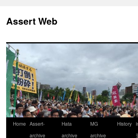
コ
ン
Assert Web
テ
ン
ツ
へ
ス
キ
ッ
プ
Home
Assert-
Hata
MG
History
archive
archive
archive