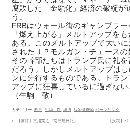
腐敗した「金融化」経済の破綻が
う。
FRBはウォール街のギャンブラー
「燃え上がる」メルトアップをも
ある。このメルトアップで大いに
されたＪＰモルガン・チェースの
その幹部たちはトランプ氏に礼を
だろう。しかしメルトアップはし
ンに先行するものである。トラン
アップに狂喜しているに過ぎない
（生駒 敬）
カテゴリー:
政治
,
生駒 敬
,
経済
,
経済危機論
パーマリンク
←
【書評】三浦英之『南三陸日記』
【投稿】パ