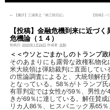
←
【書評】三浦英之『南三陸日記』
【投稿】パ
【投稿】金融危機到来に近づく
危機論（１４）
投稿日:
2020年1月24日
作成者:
生駒
＜＜ウソとごまかしのトランプ政
そのあまりにも露骨な政権私物化
米大統領は弾劾裁判に直面している。
の世論調査によると、大統領解任
となっている。58％がトランプ
有罪判定では女性が59％、男性が
きが69％に達している。解任賛
リカ人86％、ヒスパニック系65％