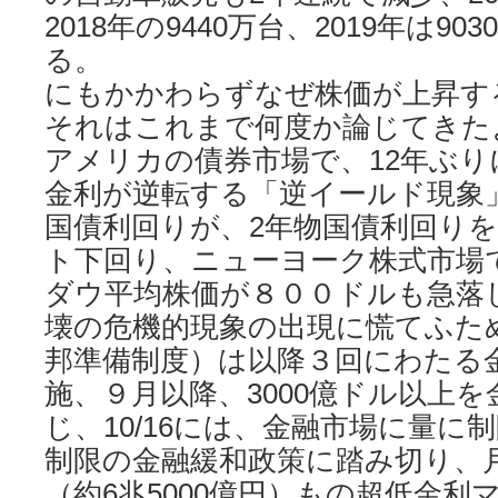
2018年の9440万台、2019年は9
る。
にもかかわらずなぜ株価が上昇す
それはこれまで何度か論じてきたよ
アメリカの債券市場で、12年ぶり
金利が逆転する「逆イールド現象」
国債利回りが、2年物国債利回りを
ト下回り、ニューヨーク株式市場
ダウ平均株価が８００ドルも急落
壊の危機的現象の出現に慌てふた
邦準備制度）は以降３回にわたる
施、９月以降、3000億ドル以上
じ、10/16には、金融市場に量に
制限の金融緩和政策に踏み切り、月
（約6兆5000億円）もの超低金利