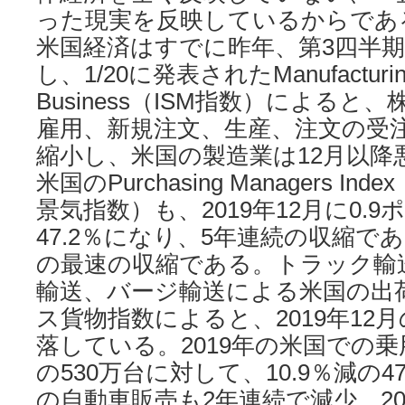
った現実を反映しているからであ
米国経済はすでに昨年、第3四半
し、1/20に発表されたManufacturing 
Business（ISM指数）による
雇用、新規注文、生産、注文の受
縮小し、米国の製造業は12月以降
米国のPurchasing Managers I
景気指数）も、2019年12月に0.
47.2％になり、5年連続の収縮であ
の最速の収縮である。トラック輸
輸送、バージ輸送による米国の出
ス貨物指数によると、2019年12月
落している。2019年の米国での乗
の530万台に対して、10.9％減の
の自動車販売も2年連続で減少、201