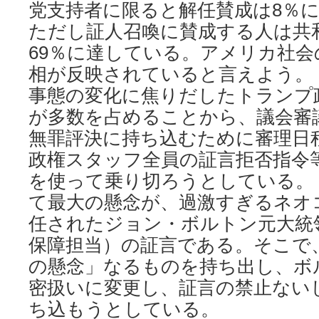
党支持者に限ると解任賛成は8％
ただし証人召喚に賛成する人は共
69％に達している。アメリカ社
相が反映されていると言えよう。
事態の変化に焦りだしたトランプ
が多数を占めることから、議会審
無罪評決に持ち込むために審理日
政権スタッフ全員の証言拒否指令
を使って乗り切ろうとしている。
て最大の懸念が、過激すぎるネオ
任されたジョン・ボルトン元大統
保障担当）の証言である。そこで
の懸念」なるものを持ち出し、ボ
密扱いに変更し、証言の禁止ない
ち込もうとしている。