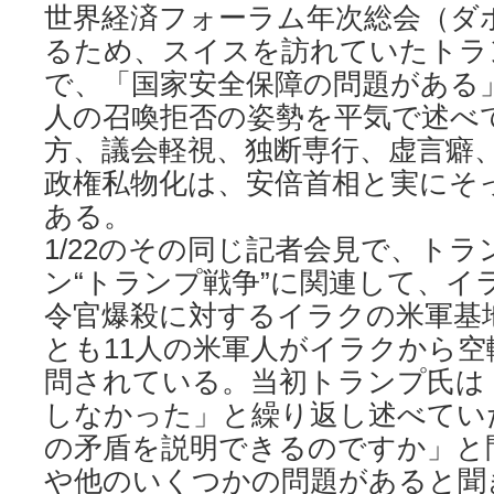
世界経済フォーラム年次総会（ダ
るため、スイスを訪れていたトラン
で、「国家安全保障の問題がある
人の召喚拒否の姿勢を平気で述べ
方、議会軽視、独断専行、虚言癖
政権私物化は、安倍首相と実にそ
ある。
1/22のその同じ記者会見で、ト
ン“トランプ戦争”に関連して、イ
令官爆殺に対するイラクの米軍基
とも11人の米軍人がイラクから
問されている。当初トランプ氏は
しなかった」と繰り返し述べてい
の矛盾を説明できるのですか」と
や他のいくつかの問題があると聞