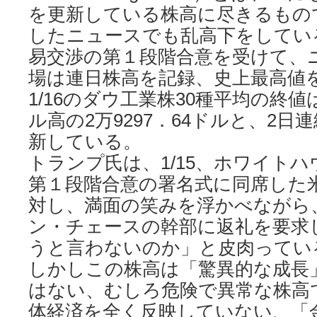
を更新している株高に尽きるもの
したニュースでも乱高下をしている
易交渉の第１段階合意を受けて、
場は連日株高を記録、史上最高値
1/16のダウ工業株30種平均の終値は
ル高の2万9297．64ドルと、2
新している。
トランプ氏は、1/15、ホワイト
第１段階合意の署名式に同席した
対し、満面の笑みを浮かべながら
ン・チェースの幹部に返礼を要求
うと言わないのか」と皮肉ってい
しかしこの株高は「驚異的な成長
はない、むしろ危険で異常な株高
体経済を全く反映していない、「