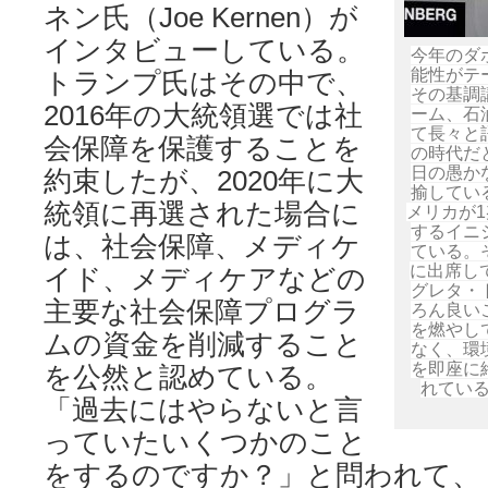
ネン氏（Joe Kernen）が
インタビューしている。
今年のダ
能性がテ
トランプ氏はその中で、
その基調
2016年の大統領選では社
ーム、石
て長々と
会保障を保護することを
の時代だ
日の愚か
約束したが、2020年に大
揄してい
統領に再選された場合に
メリカが
するイニ
は、社会保障、メディケ
ている。
に出席し
イド、メディケアなどの
グレタ・
主要な社会保障プログラ
ろん良い
を燃やし
ムの資金を削減すること
なく、環
を即座に
を公然と認めている。
れている
「過去にはやらないと言
っていたいくつかのこと
をするのですか？」と問われて、