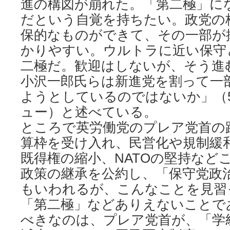
進の構図が崩れた。「第二極」に
だという自覚を持ちたい。政党の
保的なものができて、その一部が
かりやすい。ウルトラに近い保守
二極だ。歓迎はしないが、そう進
小沢一郎氏らは新進党を割って一
ようとしているのではないか」（5
ュー）と述べている。
ところで英労働党のプレア党首の
算枠を受け入れ、民営化や規制緩
既得権の縮小、NATOの堅持など
政策の継承を公約し、「保守党政
もいわれるが、こんなことを見習
「第二極」などありえないことで
べきなのは、プレア党首が、「学