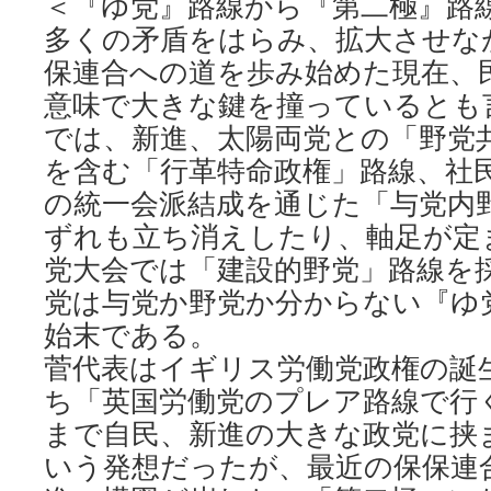
＜『ゆ党』路線から『第二極』路
多くの矛盾をはらみ、拡大させな
保連合への道を歩み始めた現在、
意味で大きな鍵を撞っているとも
では、新進、太陽両党との「野党
を含む「行革特命政権」路線、社
の統一会派結成を通じた「与党内
ずれも立ち消えしたり、軸足が定
党大会では「建設的野党」路線を
党は与党か野党か分からない『ゆ
始末である。
菅代表はイギリス労働党政権の誕
ち「英国労働党のプレア路線で行
まで自民、新進の大きな政党に挟
いう発想だったが、最近の保保連