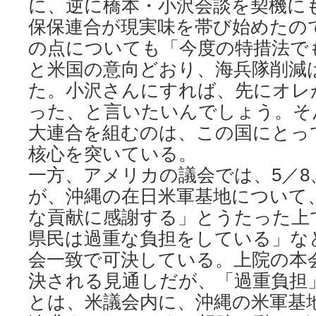
に、逆に橋本・小沢会談を契機に
保保連合が現実味を帯び始めたの
の点についても「今度の特措法で
と米国の意向どおり、海兵隊削減
た。小沢さんにすれば、先にオレ
った、と言いたいんでしょう。そ
大連合を組むのは、この国にとっ
核心を突いている。
一方、アメリカの議会では、5／8
が、沖縄の在日米軍基地について
な貢献に感謝する」とうたった上
県民は過重な負担をしている」な
会一致で可決している。上院の本
決される見通しだが、「過重負担
とは、米議会内に、沖縄の米軍基