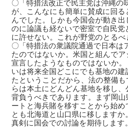
〇「特措法改正で民主党は沖縄の
が、こんなにも簡単に賛成に回る
んでした。しかも今国会が動き出
のに論議も経ないで密室で自民党
に許せない。これが野党のとるべ
〇「特措法の衆議院通過で日本は
たのではないか。米国と組んでア
宣言したようなものではないか。
いは将来全国どこにでも基地の建
たということだから、法の整備も
らは本土にどんどん基地を移し、
背負うべきであります。まず岡山
ートと海兵賭を移すことから始め
とも北海道と山口県に移しますか
真剣に国会での討論を期待します