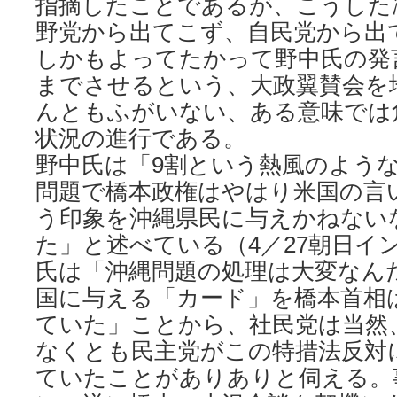
指摘したことであるが、こうした
野党から出てこず、自民党から出
しかもよってたかって野中氏の発
までさせるという、大政翼賛会を
んともふがいない、ある意味では
状況の進行である。
野中氏は「9割という熱風のよう
問題で橋本政権はやはり米国の言
う印象を沖縄県民に与えかねない
た」と述べている（4／27朝日イ
氏は「沖縄問題の処理は大変なん
国に与える「カード」を橋本首相
ていた」ことから、社民党は当然
なくとも民主党がこの特措法反対
ていたことがありありと伺える。