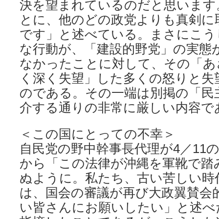
決を望まれているのだと思います
とに、他のどの政党よりも真剣に
です」と述べている。まさにこう
な行動が、「建設的野党」の実態
なかったことに対して、その「あ
く深く失望」した多くの怒りと失
のである。その一端は別掲の「民
介する通りの非常に厳しい内容で
＜この国にとっての不幸＞
自民党の野中幹事長代理が4／11
から「この法律が沖縄を軍靴で踏
ぬように。私たち、古い苦しい時
は、国会の審議が再び大政翼賛会
い皆さんにお願いしたい」と述べ