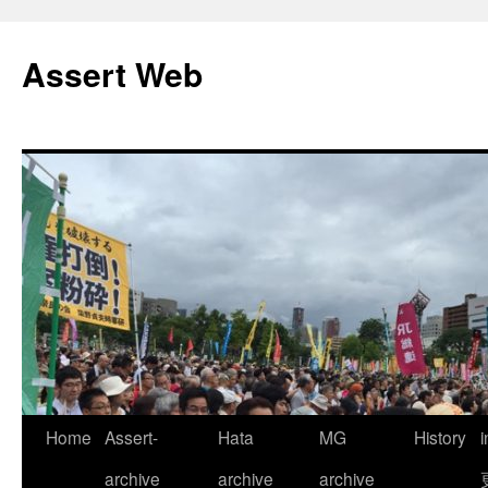
コ
ン
Assert Web
テ
ン
ツ
へ
ス
キ
ッ
プ
Home
Assert-
Hata
MG
History
archive
archive
archive