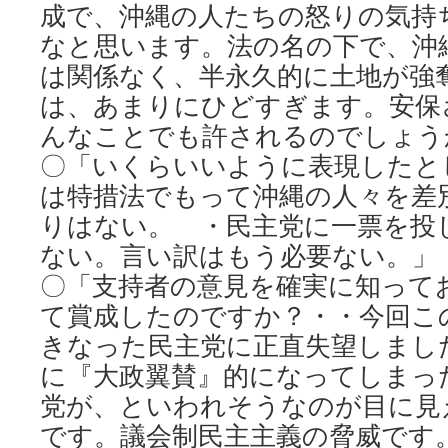
成で、沖縄の人たちの怒りの気持
なと思います。法の名の下で、沖
は関係なく、半永久的に土地が強
は、あまりにひどすぎます。安保
んなことでも許されるのでしょう
〇「いくらいいように表現したと
は特措法でもって沖縄の人々を差
りはない。 ・民主党に一票を投
ない。言い訳はもう必要ない。」
〇「支持者の意見を確実に知って
て賞成したのですか？・・今回こ
きなった民主党に正直失望しまし
に『大政翼賛』的になってしまっ
党が、といわれそうなのが目に見
です。議会制民主主義の脅威です