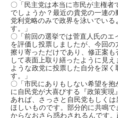
〇「民主党は本当に市民が主権者
でしょうか？最近の貴党の一連の
党利党略のみで政界を泳いでいる
す。」
〇「前回の選挙では菅直人氏のエ
を評価し投票しましたが、今回の
擦り寄っただけであり、修正案も
して表面上取り繕ったように見え
ような政党に投票した自分を深く
す。」
〇「市民にありもしない希望を抱
に自民党が大喜びする『政策実現
あれば、さっさと自民党もしくは
ほしいものです。部分的に共鳴で
からなおさら惑わされるんです。