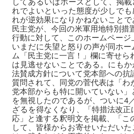
してあるいはポーズとして、掲載
れでよいといった態度が少しでも
れが逆効果になりかねないことで
民主党が、今回の米軍用地特別措
行動に対して、このホームページ
いまだに失望と怒りの声が同ホー
ム「民主党に一言！」欄に寄せら
は見逃せないことである。にもか
法賛成方針について党本部への抗
質問されて、同党の菅代表は「わ
党本部からも特に開いていない」
を無視したのであるが、ついに4／
ざるを得なくなり、「特措法改正
応」と逢する釈明文を掲載、「こ
して、皆様からお寄せいただいた