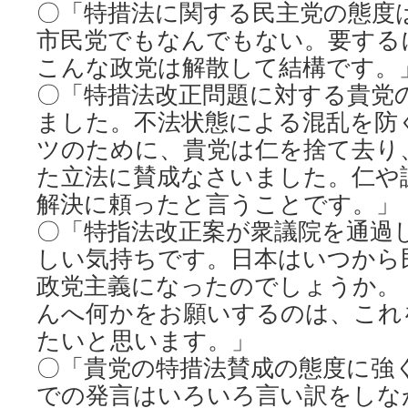
〇「特措法に関する民主党の態度
市民党でもなんでもない。要する
こんな政党は解散して結構です。
〇「特措法改正問題に対する貴党
ました。不法状態による混乱を防
ツのために、貴党は仁を捨て去り
た立法に賛成なさいました。仁や
解決に頼ったと言うことです。」
〇「特指法改正案が衆議院を通過
しい気持ちです。日本はいつから
政党主義になったのでしょうか。
んへ何かをお願いするのは、これ
たいと思います。」
〇「貴党の特措法賛成の態度に強
での発言はいろいろ言い訳をしな