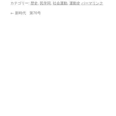
カテゴリー:
歴史
,
民学同
,
社会運動
,
運動史
パーマリンク
←
新時代 第70号