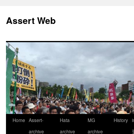
コ
ン
Assert Web
テ
ン
ツ
へ
ス
キ
ッ
プ
Home
Assert-
Hata
MG
History
archive
archive
archive