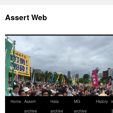
コ
ン
Assert Web
テ
ン
ツ
へ
ス
キ
ッ
プ
Home
Assert-
Hata
MG
History
archive
archive
archive