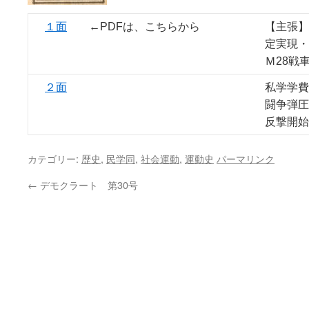
１面
←PDFは、こちらから
【主張】
定実現・
Ｍ28戦
２面
私学学費
闘争弾圧
反撃開始
カテゴリー:
歴史
,
民学同
,
社会運動
,
運動史
パーマリンク
←
デモクラート 第30号