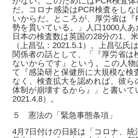
がない。このためにはPCR検査
だ。コロナ感染はPCR検査をし
いからだ。ところが、厚労省は『P
勢を貫いている。」⼈⼝1000⼈
⽇本の検査数は英国の28分の1、
（上昌弘：2021.5.1）。上昌弘
関係者の話として、「『厚労省は
ないからです』という。この人物
て『感染研と保健所に大規模な検
なく、検査拡大を認めれば、彼ら
体制が崩壊するから』」と書いて
2021.4.8）。
５ 憲法の「緊急事態条項」
4月7日付けの日経は「コロナ、統