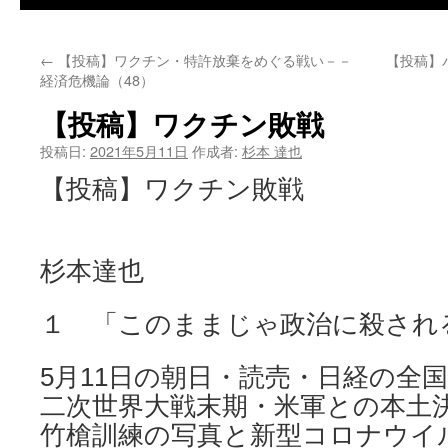
←
【投稿】ワクチン・特許放棄をめぐる戦い－－
【投稿】
経済危機論（48）
【投稿】ワクチン敗戦
投稿日:
2021年5月11日
作成者:
杉本 達也
【投稿】ワクチン敗戦
福
杉本達也
１ 「このままじゃ政治に殺され
5月11日の朝日・読売・日経の全
二次世界大戦末期・米軍との本土
竹槍訓練の写真と新型コロナウイ