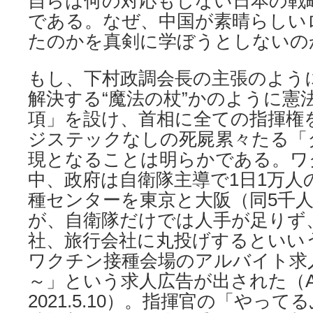
自らは何の対応もしない日本の戦
である。なぜ、中国が素晴らしい
たのかを真剣に学ぼうとしないの
もし、下村政調会長の主張のよう
解決する“魔法の杖”かのように憲
項」を設け、首相に全ての指揮権
ジステックなしの死屍累々たる「
現となることは明らかである。ワ
中、政府は自衛隊主導で1日1万人
種センターを東京と大阪（同5千
が、自衛隊だけでは人手が足りず
社、旅行会社に丸投げするといい
ワクチン接種会場のアルバイト求人
～」という求人広告が出された（A
2021.5.10）。指揮官の「やっ