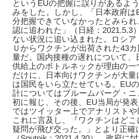
というEUの把握に誤りがあるよ
みをした。しかし、「日本政府は
分把握できていなかったとみられ
認に追われた」（日経：2021.5.
ない状況に追い込まれた。ロシア・S
Ｕからワクチンが出荷された43
量だ。国内接種の遅れについて、
供給上のボトルネックが理由の⼀
だけに、⽇本向けワクチンが⼤量
は国⺠をいら⽴たせている。EU
計についてはブルームバーグ・ニ
初に報じ、その後、EU当局が発
ではツイッター上でアナリストや
これに⾔及し、『ワクチンはどこ
疑問が⾶び交った。」とより正確
（Sputnik：2021.4.30）。政