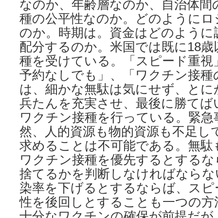
なのか、年齢層なのか、自治体間
種の公平性なのか。どのようにロ
のか。時期は。資金はどのように
配分するのか。米国では既に18歳
種を受けている。「スピード重視
予約なしでも」、「ワクチン接種
は、細かな無駄は気にせず、とに
兵たんを充実させ、最後に勝てば
ワクチン接種を行っている。緊急
然、人的資源も物的資源も不足し
求めることは不可能である。無駄
ワクチン接種を優先するとするな
捨てるかを判断しなければならな
染率を下げるとするならば、スピ
性を後回しとすることも一つの方
十分なワクチンの確保が前提だが