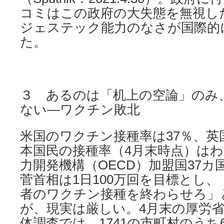
コミはこの政府の大失態を無視し
ジェステック能力のなさが国際的
た。
３ あるのは「机上の空論」のみ
ない―ワクチン敗北
米国のワクチン接種率は37％、英
本国民の接種率（4月末時点）はわ
力開発機構（OECD）加盟国37
菅首相は1日100万回を目標とし、
者のワクチン接種を終わらせろ」
が、現実は厳しい。4月末の厚労
体調査では、1741の市町村のうち6