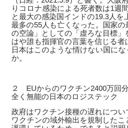
（日経：2021.5.9）と書く。大阪
りコロナ感染による死者数は1週間平
と最大の感染国インドの19.3人を
最多の55人も亡くなった。国家の
の空論」としての「虚ろな目標」
はや誰も指揮官の言葉を信じる者
日本はこのような情けない国にな
か。
２ EUからのワクチン2400万回
全く無能の日本のロジステック
政府はワクチン接種の遅れについて
ワクチンの域外輸出を規制したこ