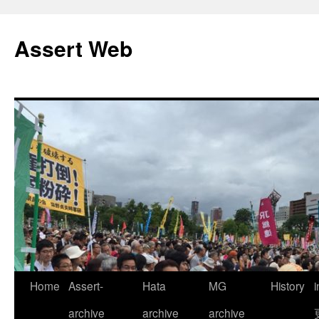
コ
ン
Assert Web
テ
ン
ツ
へ
ス
キ
ッ
プ
Home
Assert-
Hata
MG
History
archive
archive
archive