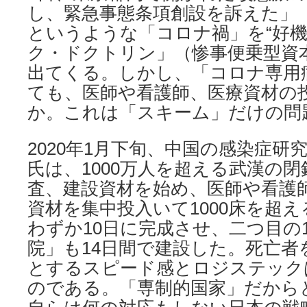
し、緊急事態条項創設を訴えた」（時事
というような「コロナ禍」を“好機
ク・ドクトリン」（惨事便乗型資
出てくる。しかし、「コロナ専用
ても、医師や看護師、医療資材の
か。これは「スキーム」だけの問
2020年1月下旬、中国の感染症研
氏は、1000万人を超える武漢の閉
査、建設資材を始め、医師や看護師
資材を集中投入いて1000床を超
わずか10日に完成させ、二つ目の1
院」も14日間で建設した。死亡者
とするスピード感とロジステック
のである。「専制的国家」だから