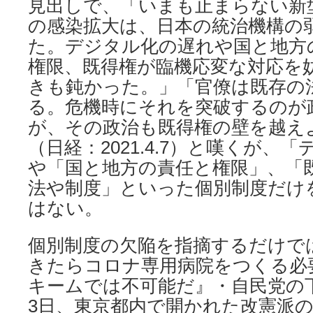
見出しで、「いまも止まらない新
の感染拡大は、日本の統治機構の
た。デジタル化の遅れや国と地方
権限、既得権が臨機応変な対応を
きも鈍かった。」「官僚は既存の
る。危機時にそれを突破するのが
が、その政治も既得権の壁を越え
（日経：2021.4.7）と嘆くが、
や「国と地方の責任と権限」、「
法や制度」といった個別制度だけ
はない。
個別制度の欠陥を指摘するだけで
きたらコロナ専用病院をつくる必
キームでは不可能だ』・自民党の
3日、東京都内で開かれた改憲派