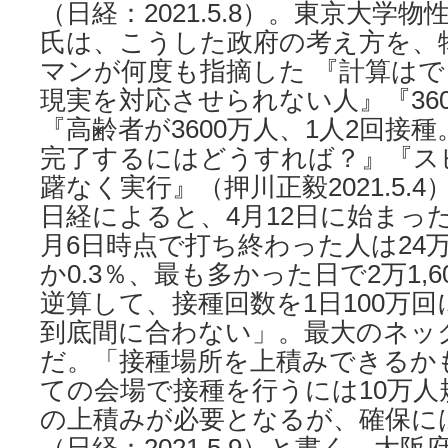
（日経：2021.5.8）。東京大学
氏は、こうした政府の考え方を、
マンが何度も指摘した 『計算は
現実を対応させられない人』『3600
『高齢者が3600万人、1人2回接
完了するにはどうすれば？』『ス
躇なく実行』（押川正毅2021.5.
日経によると、4月12日に始まっ
月6日時点で打ち終わった人は24
か0.3％、最も多かった日で2万1,
逆算して、接種回数を1日100万
到底間に合わない」。最大のネッ
だ。「接種場所を上積みできるか
ての会場で接種を行うには10万人
の上積みが必要となるが、確保に