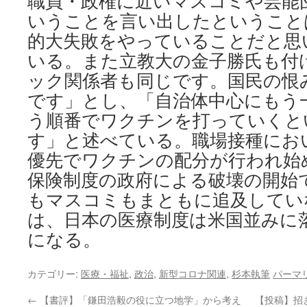
職員・政権に近いマスコミや芸能
いうことを言い出したということ
的大失敗をやっていることだと思
いる。また立教大の金子勝氏も付
ック関係者も同じです。国民の恨
です」とし、「自治体中心にもう
う順番でワクチンを打っていくと
す」と述べている。職場接種にお
優先でワクチンの配分が行われ始
保険制度の政府による破壊の開始
もマスコミもまともに追及してい
は、日本の医療制度は米国並みに
になる。
カテゴリー:
医療・福祉
,
政治
,
新型コロナ関連
,
杉本執筆
パーマ
←
【書評】「鎌田浩毅の役に立つ地学」から考え
【投稿】招