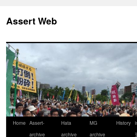
コ
ン
Assert Web
テ
ン
ツ
へ
ス
キ
ッ
プ
Home
Assert-
Hata
MG
History
archive
archive
archive