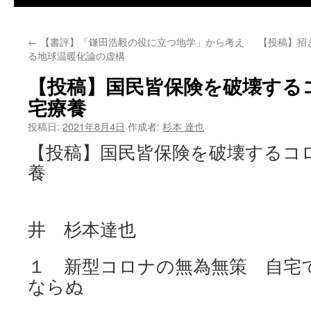
←
【書評】「鎌田浩毅の役に立つ地学」から考え
【投稿】招
る地球温暖化論の虚構
【投稿】国民皆保険を破壊する
宅療養
投稿日:
2021年8月4日
作成者:
杉本 達也
【投稿】国民皆保険を破壊するコ
養
井 杉本達也
１ 新型コロナの無為無策 自宅
ならぬ