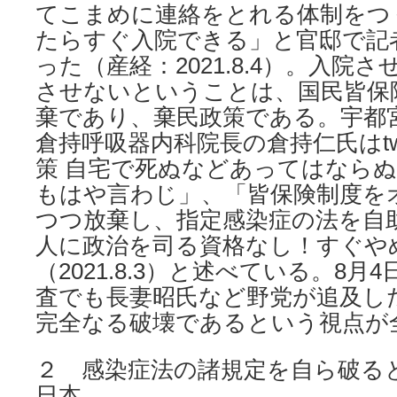
てこまめに連絡をとれる体制をつ
たらすぐ入院できる」と官邸で記
った（産経：2021.8.4）。入院
させないということは、国民皆保
棄であり、棄民政策である。宇都
倉持呼吸器内科院長の倉持仁氏はtwi
策 自宅で死ぬなどあってはならぬ
もはや言わじ」、「皆保険制度を
つつ放棄し、指定感染症の法を自
人に政治を司る資格なし！すぐや
（2021.8.3）と述べている。8
査でも長妻昭氏など野党が追及し
完全なる破壊であるという視点が
２ 感染症法の諸規定を自ら破る
日本