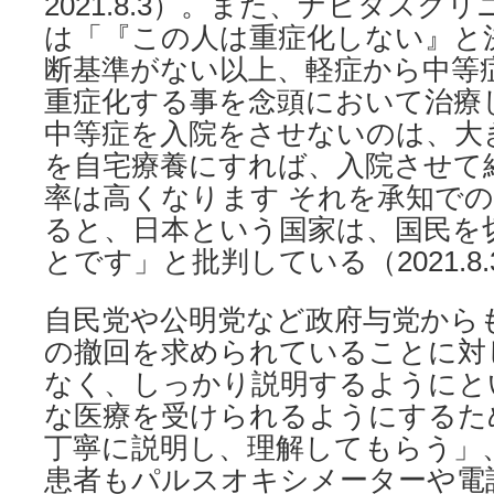
2021.8.3）。また、ナビタスク
は「『この人は重症化しない』と
断基準がない以上、軽症から中等
重症化する事を念頭において治療
中等症を入院をさせないのは、大
を自宅療養にすれば、入院させて
率は高くなります それを承知で
ると、日本という国家は、国民を
とです」と批判している（2021.8.3t
自民党や公明党など政府与党から
の撤回を求められていることに対
なく、しっかり説明するようにと
な医療を受けられるようにするた
丁寧に説明し、理解してもらう」
患者もパルスオキシメーターや電