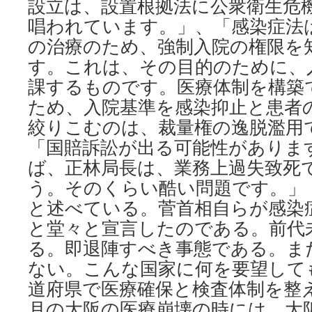
設立は、設置根拠法に公衆衛生危
唱われています。」、「感染症法
の治療のため、強制入院の権限を
す。これは、その目的のために、
課するものです。医療体制を構築
ため、入院基準を感染抑止と患者
絞りこむのは、裁量権の逸脱濫用
「国賠訴訟が出る可能性がありま
ば、正林局長は、業務上過失致死
う。そのくらい酷い問題です。」（twitt
と述べている。菅首相自らが感染
と堂々と宣言したのである。前代
る。即退陣すべき事態である。ま
ない。こんな国家に何を要望して
道府県で医療確保と検査体制を整
月の大阪の医療崩壊の時には、大