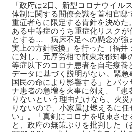
「政府は2日、新型コロナウイル
体制に関する閣僚会識を首相官邸
重症者らに限定する肯針を決めた
ある中等症のうち重症化リスクが
とする…「病床不足への懸念が強
実上の方針転換」を行った（福井：20
に対し、元厚労相で前東京都知事の
等症以下のコロナ患者を自宅療養
データに基づく説明がない。緊急
国民の命により影響する」とバッ
ナ患者の急増を火事に例え、「患
りないという理由だけなら、火災
りないので、小家屋は燃えるに任
い」。「真剣にコロナを収束させ
と、政府の無策ぶりを批判した（