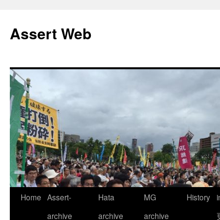
コ
ン
Assert Web
テ
ン
ツ
へ
ス
キ
ッ
プ
Home
Assert-
Hata
MG
History
archive
archive
archive