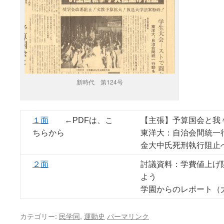
新時代 第124号
１面
←PDFは、こ
【主張】予算国会と我
ちらから
東洋大：自治会間統一
金大中氏死刑執行阻止
２面
討議資料：学費値上げ
よう
学園からのレポート（
カテゴリー:
民学同
,
運動史
パーマリンク