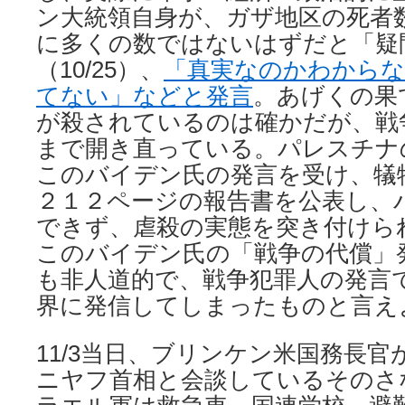
ン大統領自身が、ガザ地区の死者
に多くの数ではないはずだと「疑
（10/25）、
「真実なのかわからな
てない」などと発言
。あげくの果
が殺されているのは確かだが、戦
まで開き直っている。パレスチナ
このバイデン氏の発言を受け、犠
２１２ページの報告書を公表し、
できず、虐殺の実態を突き付けら
このバイデン氏の「戦争の代償」
も非人道的で、戦争犯罪人の発言
界に発信してしまったものと言え
11/3当日、ブリンケン米国務長
ニヤフ首相と会談しているそのさ