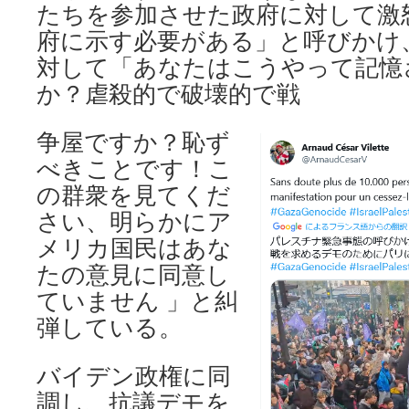
たちを参加させた政府に対して激
府に示す必要がある」と呼びかけ
対して「あなたはこうやって記憶
か？虐殺的で破壊的で戦
争屋ですか？恥ず
べきことです！こ
の群衆を見てくだ
さい、明らかにア
メリカ国民はあな
たの意見に同意し
ていません 」と糾
弾している。
バイデン政権に同
調し、抗議デモを