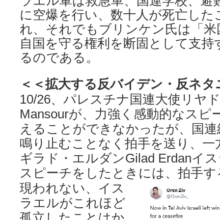
ラエル軍は救急車、国連学校、避
に空爆を行い、数十人が死亡した
れ、それでもブリンケン氏は「米
自国を守る権利を断固として支持
るのである。
＜＜拡大する反バイデン・反ネタ
10/26、パレスチナ国連大使リヤド
Mansourが、力強く感動的なス
えることができなかったが、国連
鳴り止むことなく拍手を送り、一
ギラド・エルダンGilad Erdan
スピーチをしたときには、拍手す
現われない、イス
ラエルがこれほど
孤立したことはか