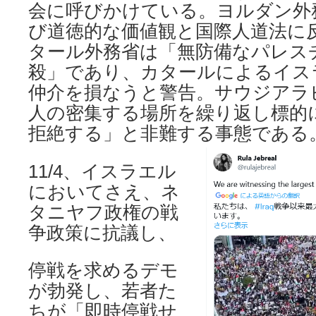
会に呼びかけている。ヨルダン外
び道徳的な価値観と国際人道法に
タール外務省は「無防備なパレス
殺」であり、カタールによるイス
仲介を損なうと警告。サウジアラ
人の密集する場所を繰り返し標的
拒絶する」と非難する事態である
11/4、イスラエル
においてさえ、ネ
タニヤフ政権の戦
争政策に抗議し、
停戦を求めるデモ
が勃発し、若者た
ちが「即時停戦せ