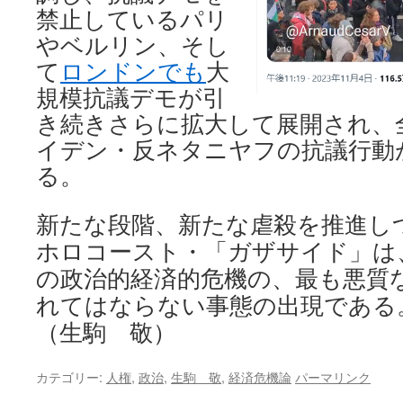
禁止しているパリ
やベルリン、そし
て
ロンドンでも
大
規模抗議デモが引
き続きさらに拡大して展開され、
イデン・反ネタニヤフの抗議行動
る。
新たな段階、新たな虐殺を推進しつ
ホロコースト・「ガザサイド」は、
の政治的経済的危機の、最も悪質
れてはならない事態の出現である
（生駒 敬）
カテゴリー:
人権
,
政治
,
生駒 敬
,
経済危機論
パーマリンク