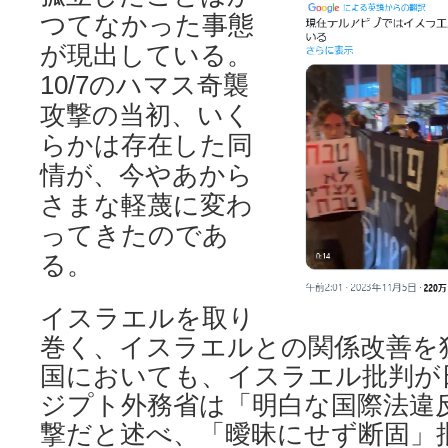
つてなかった事態
が現出している。
10/7のハマス奇襲
攻撃の当初、いく
らかは存在した同
情が、今やあから
さまな軽蔑に変わ
ってきたのであ
る。
イスラエルを取り
巻く、イスラエルとの関係改善を
国においても、イスラエル批判が
ジプト外務省は「明白な国際法違
撃だと述べ、「曖昧にせず断固」