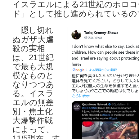
イスラエルによる21世紀のホロ
ド」として推し進められているの
隠し切れ
ぬガザ大虐
殺の実相
は、21世紀
で最も大規
模なものと
なりつつあ
る。イスラ
エルの無差
別・焦土化
大爆撃作戦
によって、
11/5現在、す