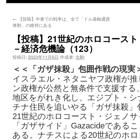
←
【投稿】中東での戦争は、全て「ドル基軸通貨
体制」の維持にある
【投稿】21世紀のホロコース
－経済危機論（123）
投稿日:
2023年11月6日
作成者:
生駒
＜＜「ガザ抹殺」包囲作戦の現実
イスラエル・ネタニヤフ政権が推
ン政権が公然と無条件で支援する
地区をがれき化し、エジプト・シ
チナ住民を追いやる「ガザ抹殺」
21世紀のホロコースト・ジェノサイド
「ガザサイド」Gazacideであ
ある。ナチスによる20世紀のホ