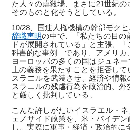
た人々の虐殺場、まさに21世紀
そのものと化そうとしている。
10/28、国連人権機構の幹部モク
辞職声明
の中で、「私たちの目の
ドが展開されている」と主張、「
科書的な事例」であり、アメリカ
ヨーロッパの多くの国はジュネー
上の義務を果たすことを拒否して
スラエルを武装させ、経済や情報
スラエルの残虐行為を政治的、外
と厳しく批判している。
こんな許しがたいイスラエル・ネ
ェノサイド政策を、米・バイデン
し、実際に軍事・経済・政治的に