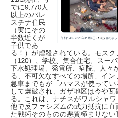
でに9,770人
以上のパレ
スチナ住民
（実にその
半数近くが
子供であ
る！）が虐殺されている。モスク
（120）、学校、集合住宅、スー
下水処理場、発電所、病院、人々
る、不可欠なすべての場所、イン
急車までもが「ハマスが使ってい
して爆破され、ガザ地区は今や瓦
る。これは、ナチスがワルシャワ
他で反ファシズムの武力抵抗に直
た戦術そのものの悪質極まりない