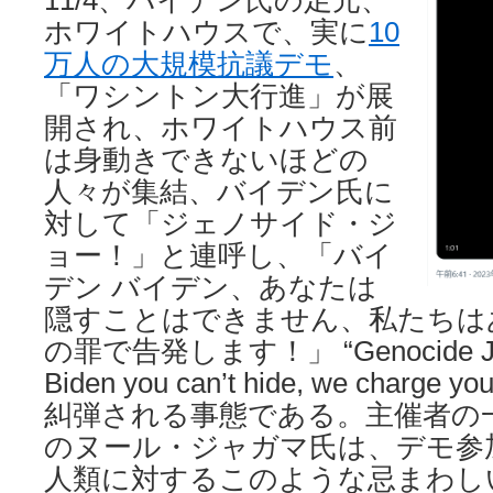
11/4、バイデン氏の足元、
ホワイトハウスで、実に
10
万人の大規模抗議デモ
、
「ワシントン大行進」が展
開され、ホワイトハウス前
は身動きできないほどの
人々が集結、バイデン氏に
対して「ジェノサイド・ジ
ョー！」と連呼し、「バイ
デン バイデン、あなたは
隠すことはできません、私たちは
の罪で告発します！」 “Genocide Joe!
Biden you can’t hide, we charge yo
糾弾される事態である。主催者の
のヌール・ジャガマ氏は、デモ参
人類に対するこのような忌まわし