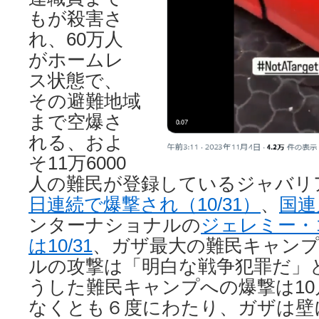
もが殺害さ
れ、60万人
がホームレ
ス状態で、
その避難地域
まで空爆さ
れる、およ
そ11万6000
人の難民が登録しているジャバリ
日連続で爆撃され（10/31）
、
国連
ンターナショナルの
ジェレミー・
は10/31
、ガザ最大の難民キャン
ルの攻撃は「明白な戦争犯罪だ」
うした難民キャンプへの爆撃は10
なくとも６度にわたり、ガザは壁