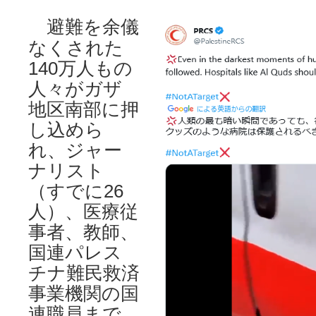
避難を余儀
なくされた
140万人もの
人々がガザ
地区南部に押
し込めら
れ、ジャー
ナリスト
（すでに26
人）、医療従
事者、教師、
国連パレス
チナ難民救済
事業機関の国
連職員まで