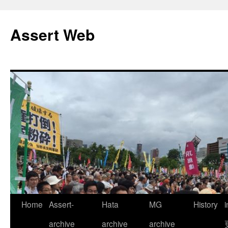
コ
ン
Assert Web
テ
ン
ツ
へ
ス
キ
ッ
プ
Home
Assert-
Hata
MG
History
archive
archive
archive