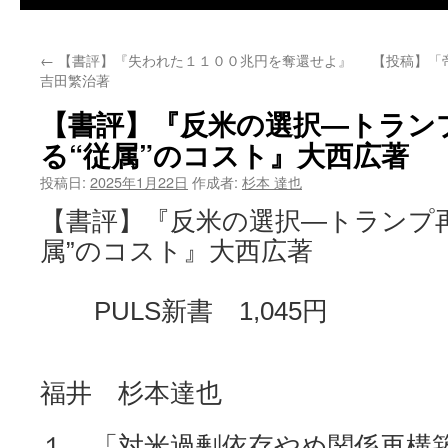
←
【書評】『失われた１１００兆円を奪還せよ』
【投稿】「
吉田繁治著
【書評】『反米の選択―トラン
る“従属”のコスト』大西広著
投稿日:
2025年1月22日
作成者:
杉本 達也
【書評】『反米の選択―トランプ
属”のコスト』大西広著
PULS新書 1,045円
福井 杉本達也
１ 「対米過剰依存やめ関係再構