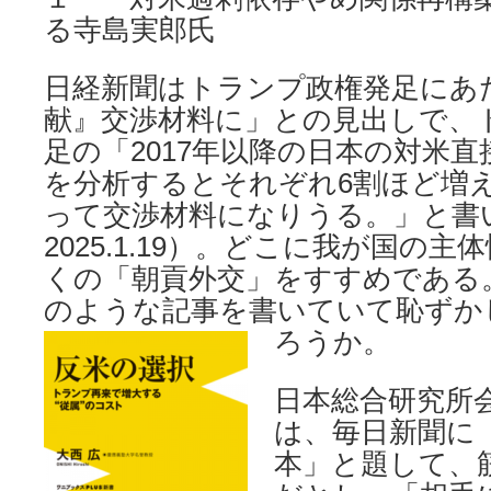
る寺島実郎氏
日経新聞はトランプ政権発足にあ
献』交渉材料に」との見出しで、
足の「2017年以降の日本の対米
を分析するとそれぞれ6割ほど増
って交渉材料になりうる。」と書
2025.1.19）。どこに我が国の
くの「朝貢外交」をすすめである
のような記事を書いていて恥ずか
ろうか。
日本総合研究所
は、毎日新聞に
本」と題して、