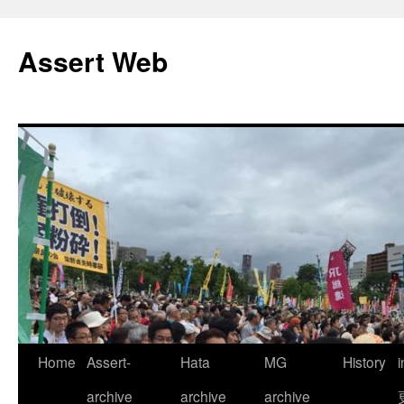
コ
ン
Assert Web
テ
ン
ツ
へ
ス
キ
ッ
プ
Home
Assert-
Hata
MG
History
archive
archive
archive