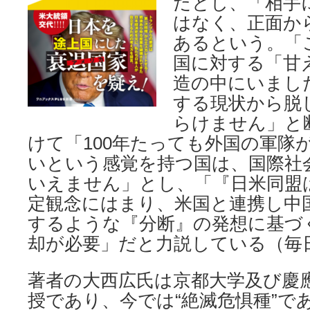
だとし、「相手
はなく、正面か
あるという。「
国に対する「甘
造の中にいまし
する現状から脱
らけません」と
けて「100年たっても外国の軍隊
いという感覚を持つ国は、国際社
いえません」とし、「『日米同盟
定観念にはまり、米国と連携し中
するような『分断』の発想に基づ
却が必要」だと力説している（毎日：2
著者の大西広氏は京都大学及び慶
授であり、今では“絶滅危惧種”で