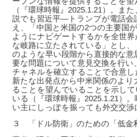
ープンな情報を提供することを望
（『環球時報』2025.1.21）。
説でも習近平―トランプが電話会
え、「中国と米国の2つの主要国
ようにナビゲートするかを全世界
な岐路に立たされている」とし、
のような早い段階から直接的な意
要な問題について意見交換を行い
チャネルを確立することで合意し
新たな出発点から中米関係のより
ることを望んでいることを示して
いる（『環球時報』2025.1.21
い主にしっぽを振っても外交交渉
３ 「ドル防衛」のための「低金