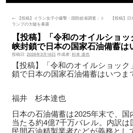
←
【投稿】イラン女子小爆撃・国防総省調査：ト
【投稿】日
ランプの大嘘を暴露
【投稿】「令和のオイルショッ
峡封鎖で日本の国家石油備蓄は
投稿日:
2026年3月16日
作成者:
杉本 達也
【投稿】「令和のオイルショック
鎖で日本の国家石油備蓄はいつま
福井 杉本達也
日本の石油備蓄は2025年末で、国
当たる約4億7千万バレル。内訳は国
民間石油精製業者などが義務とし