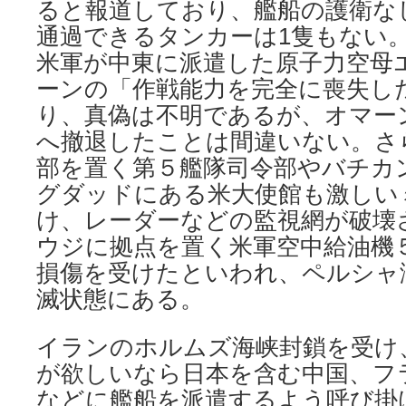
ると報道しており、艦船の護衛な
通過できるタンカーは1隻もない
米軍が中東に派遣した原子力空母
ーンの「作戦能力を完全に喪失し
り、真偽は不明であるが、オマー
へ撤退したことは間違いない。さ
部を置く第５艦隊司令部やバチカ
グダッドにある米大使館も激しい
け、レーダーなどの監視網が破壊
ウジに拠点を置く米軍空中給油機
損傷を受けたといわれ、ペルシャ
滅状態にある。
イランのホルムズ海峡封鎖を受け
が欲しいなら日本を含む中国、フ
などに艦船を派遣するよう呼び掛