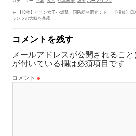
カテゴリー:
平和
,
政治
,
杉本執筆
,
経済
パーマリンク
←
【投稿】イラン女子小爆撃・国防総省調査：ト
【投稿】日
ランプの大嘘を暴露
コメントを残す
メールアドレスが公開されること
が付いている欄は必須項目です
コメント
※