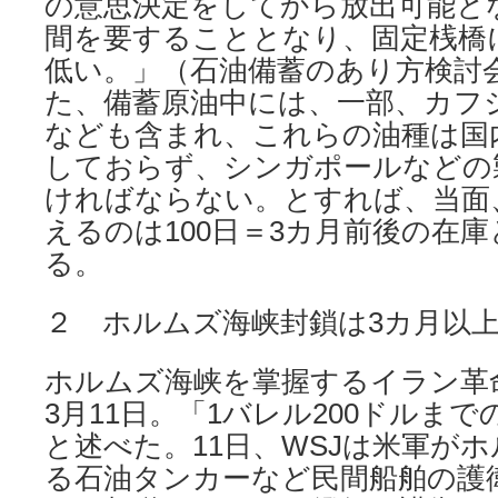
の意思決定をしてから放出可能と
間を要することとなり、固定桟橋
低い。」（石油備蓄のあり方検討会：
た、備蓄原油中には、一部、カフ
なども含まれ、これらの油種は国
しておらず、シンガポールなどの
ければならない。とすれば、当面
えるのは100日＝3カ月前後の在
る。
２ ホルムズ海峡封鎖は3カ月以
ホルムズ海峡を掌握するイラン革
3月11日。「1バレル200ドルま
と述べた。11日、WSJは米軍が
る石油タンカーなど民間船舶の護