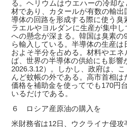
る。ヘリウムはウエハーの冷却な
材であり、カタールが有数の輸出
導体の回路を形成する際に使う臭
ラエルやヨルダンに生産が集中し
への懸念が深まる。韓国は臭素の
ら輸入している。半導体の生産は
およそ半分を占める。材料やエネ
ば、世界の半導体の供給にも影響
2026.3.12）。しかし、政府は
んど蚊帳の外である。高市首相は
価格を補助金を使ってでも170円
いるだけである。
６ ロシア産原油の購入を
米財務省は12日、ウクライナ侵攻