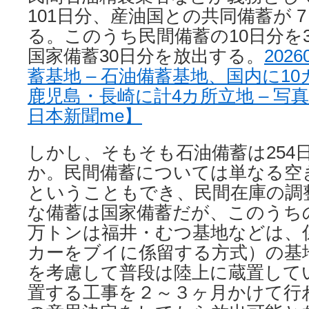
101日分、産油国との共同備蓄が 
る。このうち民間備蓄の10日分を
国家備蓄30日分を放出する。
202
蓄基地 – 石油備蓄基地、国内に1
鹿児島・長崎に計4カ所立地 – 写真
日本新聞me】
しかし、そもそも石油備蓄は254
か。民間備蓄については単なる空
ということもでき、民間在庫の調
な備蓄は国家備蓄だが、このうちの約
万トンは福井・むつ基地などは、
カーをブイに係留する方式）の基
を考慮して普段は陸上に蔵置して
置する工事を２～３ヶ月かけて行