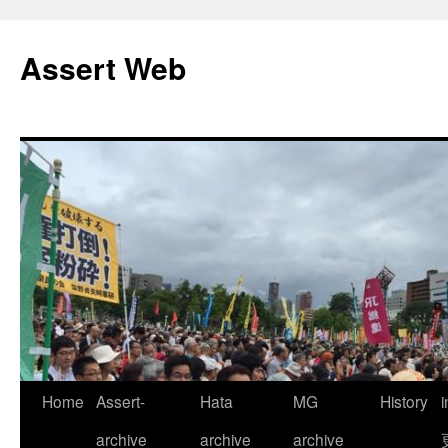
コ
ン
Assert Web
テ
ン
ツ
へ
ス
キ
ッ
プ
Home
Assert-
Hata
MG
History
archive
archive
archive