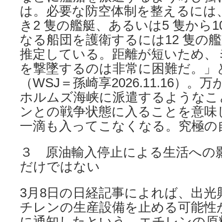
は。必要な防空体制を整えるには、
き2 隻の艦艇、あるいは5 隻から
なる船団を護衛するには12 隻の
推定している。距離が短いため、
を撃墜するのは非常に困難だ。」
（WSJ＝孫崎享2026.11.16）
ホルムズ海峡に派遣するようなこ
ンとの戦争状態に入ることを意味
一滴も入ってこなくなる。究極の
３ 原油輸入停止による生活への
だけではない
3月8日の日経記事によれば、出光
チレンの生産設備を止める可能性
に通知したという。エチレンの原