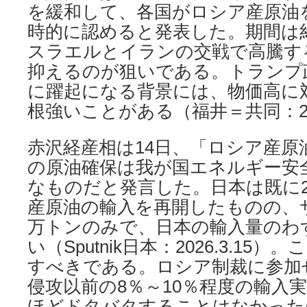
を緩和して、各国がロシア産原油
時的に認めると発表した。期間は
スラエルとイランの交戦で高騰す
抑えるのが狙いである。トランプ
に躍起になる背景には、物価高に
根強いことがある（福井＝共同：202
赤沢経産相は14日、「ロシア産原
の原油確保は我が国エネルギー安
なものだと発言した。日本は既に2
産原油の輸入を再開したものの、
万トンのみで、日本の輸入量のわず
い（Sputnik日本：2026.3.15
すべきである。ロシア制裁に参加
侵攻以前の8％～10％程度の輸入
ほどドタバタすることはなかった