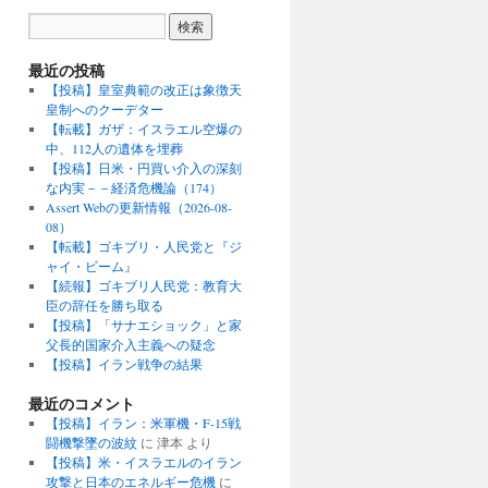
最近の投稿
【投稿】皇室典範の改正は象徴天
皇制へのクーデター
【転載】ガザ：イスラエル空爆の
中、112人の遺体を埋葬
【投稿】日米・円買い介入の深刻
な内実－－経済危機論（174）
Assert Webの更新情報（2026-08-
08）
【転載】ゴキブリ・人民党と『ジ
ャイ・ビーム』
【続報】ゴキブリ人民党：教育大
臣の辞任を勝ち取る
【投稿】「サナエショック」と家
父長的国家介入主義への疑念
【投稿】イラン戦争の結果
最近のコメント
【投稿】イラン：米軍機・F-15戦
闘機撃墜の波紋
に
津本
より
【投稿】米・イスラエルのイラン
攻撃と日本のエネルギー危機
に