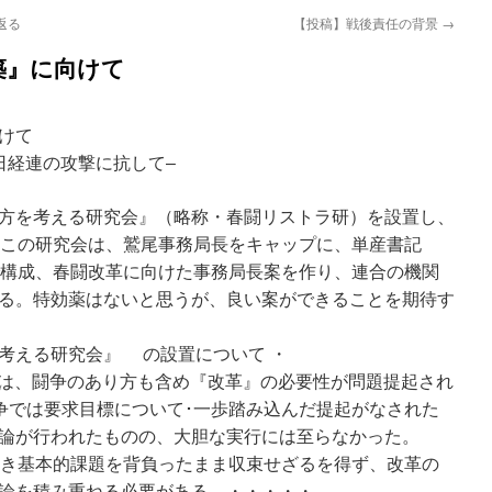
返る
【投稿】戦後責任の背景
→
築』に向けて
けて
攻撃に抗して–
方を考える研究会』（略称・春闘リストラ研）を設置し、
。この研究会は、鷲尾事務局長をキャップに、単産書記
で構成、春闘改革に向けた事務局長案を作り、連合の機関
る。特効薬はないと思うが、良い案ができることを期待す
考える研究会』 の設置について ・
めでは、闘争のあり方も含め『改革』の必要性が問題提起され
闘争では要求目標について･一歩踏み込んだ提起がなされた
論が行われたものの、大胆な実行には至らなかった。
続き基本的課題を背負ったまま収束せざるを得ず、改革の
論を積み重ねる必要がある。・・・・・