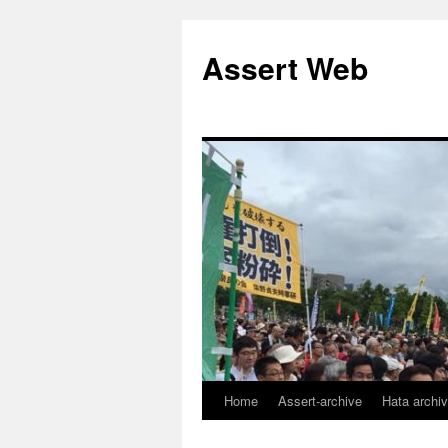
コ
ン
Assert Web
テ
ン
ツ
へ
ス
キ
ッ
プ
Home
Assert-archive
Hata archi