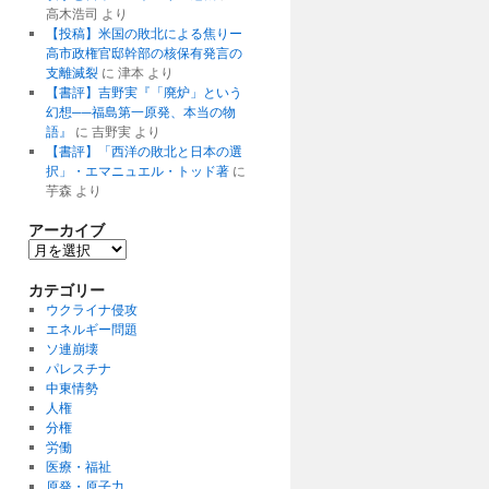
高木浩司
より
【投稿】米国の敗北による焦りー
高市政権官邸幹部の核保有発言の
支離滅裂
に
津本
より
【書評】吉野実『「廃炉」という
幻想──福島第一原発、本当の物
語』
に
吉野実
より
【書評】「西洋の敗北と日本の選
択」・エマニュエル・トッド著
に
芋森
より
アーカイブ
ア
ー
カ
カテゴリー
イ
ウクライナ侵攻
ブ
エネルギー問題
ソ連崩壊
パレスチナ
中東情勢
人権
分権
労働
医療・福祉
原発・原子力