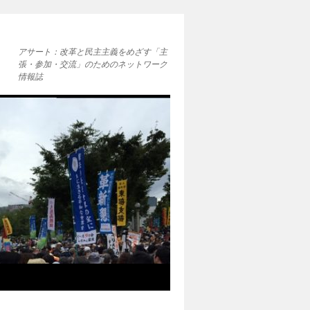
アサート：改革と民主主義をめざす「主
張・参加・交流」のためのネットワーク
情報誌