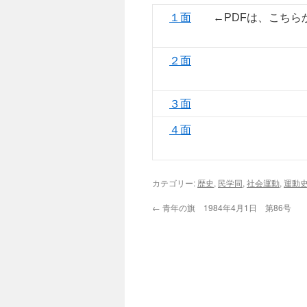
１面
←PDFは、こちら
２面
３面
４面
カテゴリー:
歴史
,
民学同
,
社会運動
,
運動
←
青年の旗 1984年4月1日 第86号