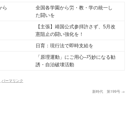
から
全国各学園から労・教・学の統一し
た闘いを
【主張】靖国公式参拝許さず、5月改
憲阻止の闘い強化を！
日育：現行法で即時支給を
「原理運動」にご用心–巧妙になる勧
誘・自治破壊活動
史
パーマリンク
新時代 第199号
→