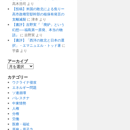
高木浩司
より
【投稿】米国の敗北による焦りー
高市政権官邸幹部の核保有発言の
支離滅裂
に
津本
より
【書評】吉野実『「廃炉」という
幻想──福島第一原発、本当の物
語』
に
吉野実
より
【書評】「西洋の敗北と日本の選
択」・エマニュエル・トッド著
に
芋森
より
アーカイブ
ア
ー
カ
カテゴリー
イ
ウクライナ侵攻
ブ
エネルギー問題
ソ連崩壊
パレスチナ
中東情勢
人権
分権
労働
医療・福祉
原発・原子力