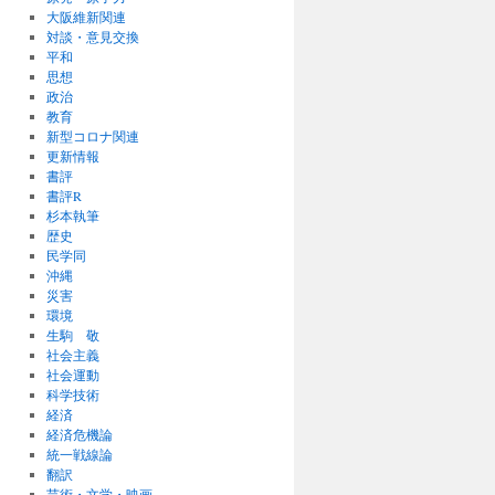
大阪維新関連
対談・意見交換
平和
思想
政治
教育
新型コロナ関連
更新情報
書評
書評R
杉本執筆
歴史
民学同
沖縄
災害
環境
生駒 敬
社会主義
社会運動
科学技術
経済
経済危機論
統一戦線論
翻訳
芸術・文学・映画