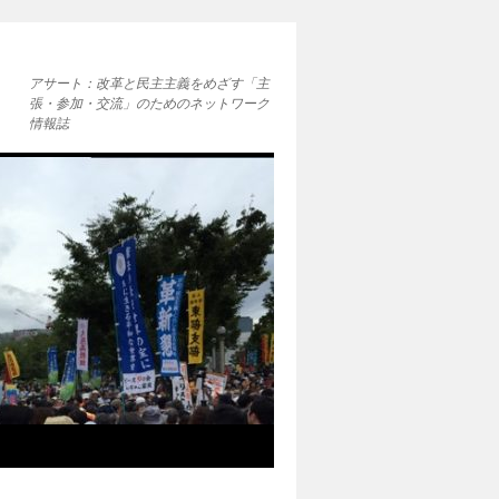
アサート：改革と民主主義をめざす「主
張・参加・交流」のためのネットワーク
情報誌