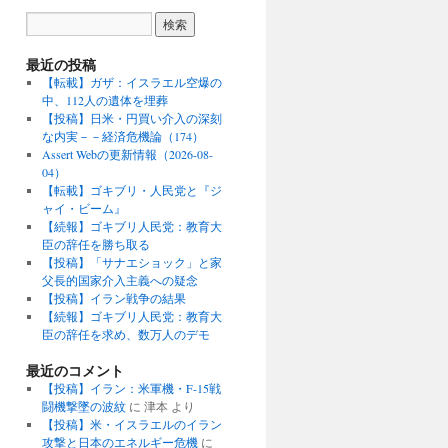
最近の投稿
【転載】ガザ：イスラエル空爆の
中、112人の遺体を埋葬
【投稿】日米・円買い介入の深刻
な内実－－経済危機論（174）
Assert Webの更新情報（2026-08-
04）
【転載】ゴキブリ・人民党と『ジ
ャイ・ビーム』
【続報】ゴキブリ人民党：教育大
臣の辞任を勝ち取る
【投稿】「サナエショック」と家
父長的国家介入主義への疑念
【投稿】イラン戦争の結果
【続報】ゴキブリ人民党：教育大
臣の辞任を求め、数万人のデモ
最近のコメント
【投稿】イラン：米軍機・F-15戦
闘機撃墜の波紋
に
津本
より
【投稿】米・イスラエルのイラン
攻撃と日本のエネルギー危機
に