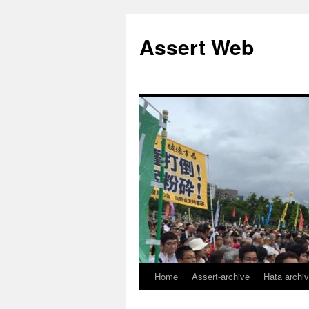
コ
ン
Assert Web
テ
ン
ツ
へ
ス
キ
ッ
プ
Home
Assert-archive
Hata archi