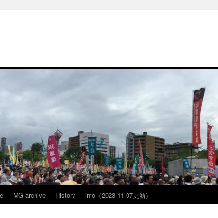
ve
MG archive
History
info（2023-11-07更新）