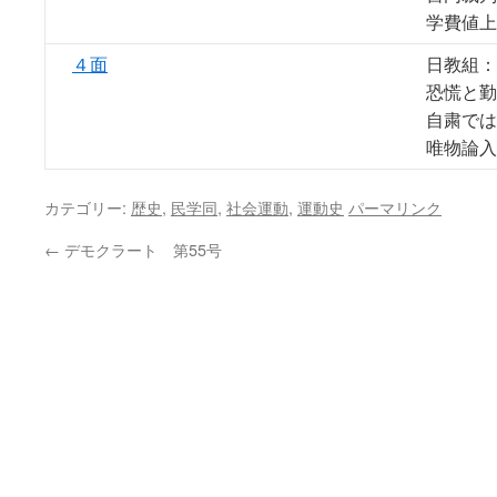
学費値上
４面
日教組：
恐慌と勤
自粛では
唯物論入
カテゴリー:
歴史
,
民学同
,
社会運動
,
運動史
パーマリンク
←
デモクラート 第55号