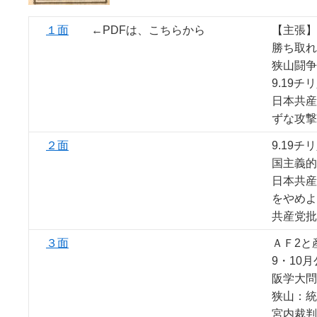
１面
←PDFは、こちらから
【主張】
勝ち取れ
狭山闘争
9.19
日本共産
ずな攻撃
２面
9.19
国主義的
日本共産
をやめよ
共産党批
３面
ＡＦ2と
9・10
阪学大問
狭山：統
宮内裁判