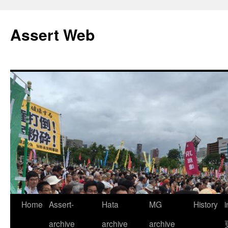
コ
ン
Assert Web
テ
ン
ツ
へ
ス
キ
ッ
プ
Home
Assert-
Hata
MG
History
archive
archive
archive