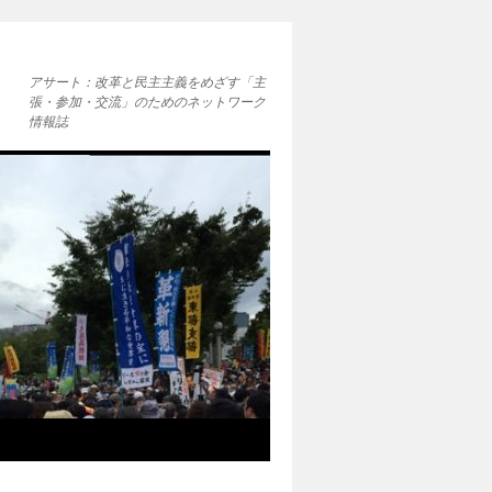
アサート：改革と民主主義をめざす「主
張・参加・交流」のためのネットワーク
情報誌