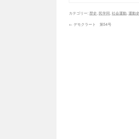
カテゴリー:
歴史
,
民学同
,
社会運動
,
運動
←
デモクラート 第54号