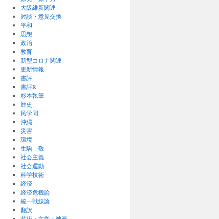
大阪維新関連
対談・意見交換
平和
思想
政治
教育
新型コロナ関連
更新情報
書評
書評R
杉本執筆
歴史
民学同
沖縄
災害
環境
生駒 敬
社会主義
社会運動
科学技術
経済
経済危機論
統一戦線論
翻訳
芸術・文学・映画