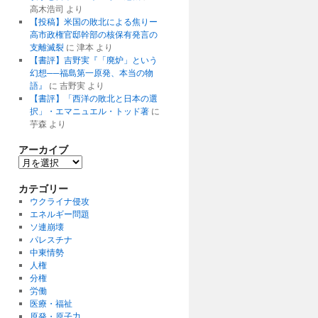
高木浩司
より
【投稿】米国の敗北による焦りー
高市政権官邸幹部の核保有発言の
支離滅裂
に
津本
より
【書評】吉野実『「廃炉」という
幻想──福島第一原発、本当の物
語』
に
吉野実
より
【書評】「西洋の敗北と日本の選
択」・エマニュエル・トッド著
に
芋森
より
アーカイブ
ア
ー
カ
カテゴリー
イ
ウクライナ侵攻
ブ
エネルギー問題
ソ連崩壊
パレスチナ
中東情勢
人権
分権
労働
医療・福祉
原発・原子力