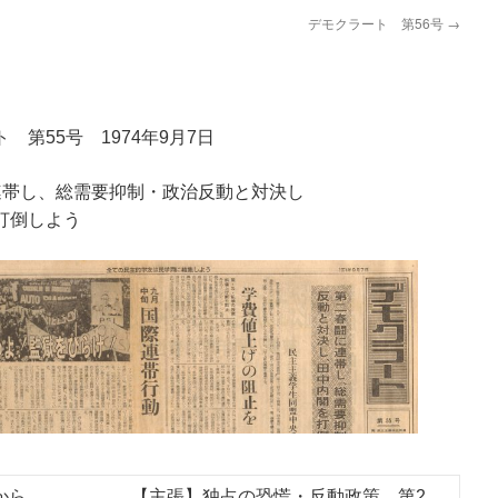
デモクラート 第56号
→
ト 第55
号 1974年9月7
日
連帯し、総需要抑制・政治反動と対決し
打倒しよう
から
【主張】独占の恐慌・反動政策 第2