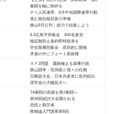
春闘を軸に粉砕を
チリ人民連帯、9月中旬国際連帯行動
進む独自核武装の準備
狭山9月公判：総力で結集しよう
8.4広島平和集会 400名参加
核拡散防止条約即時批准を
学生階層別集会 原則的に開催
矛盾の中にフォード新政権
ＡＦ2問題 腐敗極まる薬事行政
狭山闘争：現局面と我々の任務
日教組大会：日本共産党に批判続出
奨学金の大幅拡大へ
74春闘の高揚を第2春闘へ
第48回総評大会開かれる
恐慌と勤労者
唯物論入門講座第6回