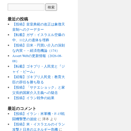
最近の投稿
【投稿】皇室典範の改正は象徴天
皇制へのクーデター
【転載】ガザ：イスラエル空爆の
中、112人の遺体を埋葬
【投稿】日米・円買い介入の深刻
な内実－－経済危機論（174）
Assert Webの更新情報（2026-08-
08）
【転載】ゴキブリ・人民党と『ジ
ャイ・ビーム』
【続報】ゴキブリ人民党：教育大
臣の辞任を勝ち取る
【投稿】「サナエショック」と家
父長的国家介入主義への疑念
【投稿】イラン戦争の結果
最近のコメント
【投稿】イラン：米軍機・F-15戦
闘機撃墜の波紋
に
津本
より
【投稿】米・イスラエルのイラン
攻撃と日本のエネルギー危機
に