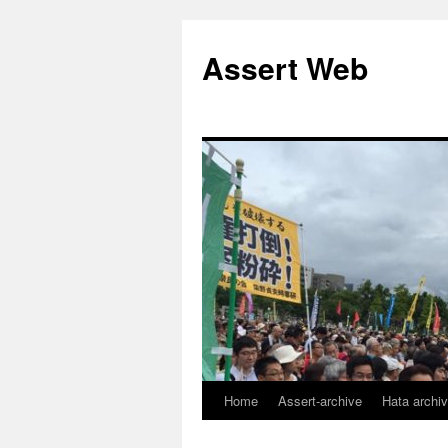
コ
ン
Assert Web
テ
ン
ツ
へ
ス
キ
ッ
プ
Home
Assert-archive
Hata archi