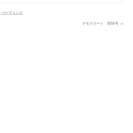
史
パーマリンク
デモクラート 第56号
→