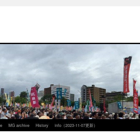
ve
MG archive
History
info（2023-11-07更新）