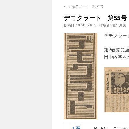
←
デモクラート 第54号
デモクラート 第55号
投稿日:
1974年9月7日
作成者:
佐野 秀夫
デモクラー
第2春闘に
田中内閣を
１面
←PDFは、こちら