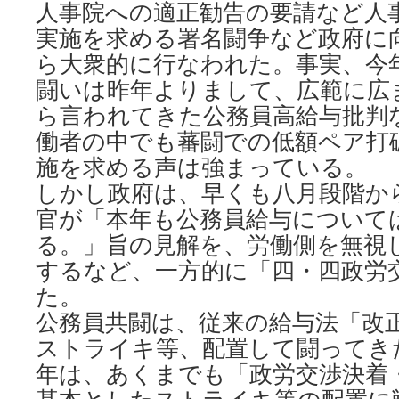
人事院への適正勧告の要請など人
実施を求める署名闘争など政府に
ら大衆的に行なわれた。事実、今
闘いは昨年よりまして、広範に広
ら言われてきた公務員高給与批判
働者の中でも蕃闘での低額ペア打
施を求める声は強まっている。
しかし政府は、早くも八月段階か
官が「本年も公務員給与について
る。」旨の見解を、労働側を無視
するなど、一方的に「四・四政労
た。
公務員共闘は、従来の給与法「改
ストライキ等、配置して闘ってき
年は、あくまでも「政労交渉決着