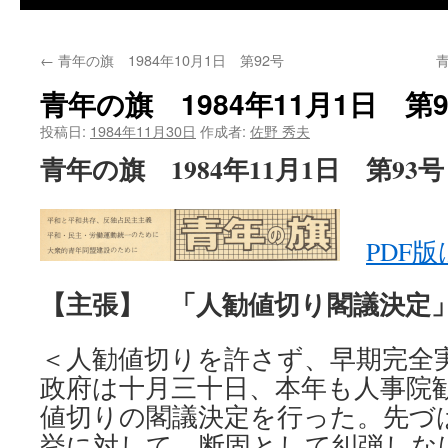
←
青年の旗 1984年10月1日 第92号
青
青年の旗 1984年11月1日 第9
投稿日:
1984年11月30日
作成者:
佐野 秀夫
青年の旗 1984年11月1日 第93号
PDF
【主張】 「人勧値切り閣議決定
＜人勧値切りを許さず、早期完全
政府は十月三十日、本年も人事院
値切りの閣議決定を行った。先づ
挙に対して、断固として糾弾しな