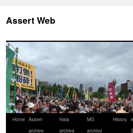
コ
ン
Assert Web
テ
ン
ツ
へ
ス
キ
ッ
プ
Home
Assert-
Hata
MG
History
archive
archive
archive