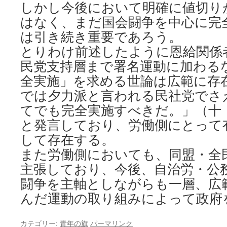
しかし今後において明確に値切り
はなく、まだ国会闘争を中心に完
は引き続き重要であろう。
とりわけ前述したように恩給関係
民党支持層まで署名運動に加わる
全実施」を求める世論は広範に存
では夕力派と言われる民社党でさ
てでも完全実施すべきだ。」（十
と発言しており、労働側にとって
して存在する。
また労働側においても、同盟・全
主張しており、今後、自治労・公
闘争を主軸としながらも一層、広
んだ運動の取り組みによって政府
カテゴリー:
青年の旗
パーマリンク