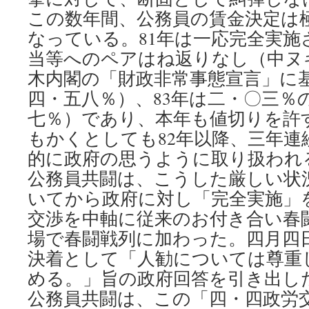
この数年間、公務員の賃金決定は
なっている。81年は一応完全実施
当等へのペアはね返りなし（中ヌキ
木内閣の「財政非常事態宣言」に
四・五八％）、83年は二・〇三％
七％）であり、本年も値切りを許す
もかくとしても82年以降、三年連
的に政府の思うように取り扱われ
公務員共闘は、こうした厳しい状
いてから政府に対し「完全実施」
交渉を中軸に従来のお付き合い春
場で春闘戦列に加わった。四月四
決着として「人勧については尊重
める。」旨の政府回答を引き出し
公務員共闘は、この「四・四政労