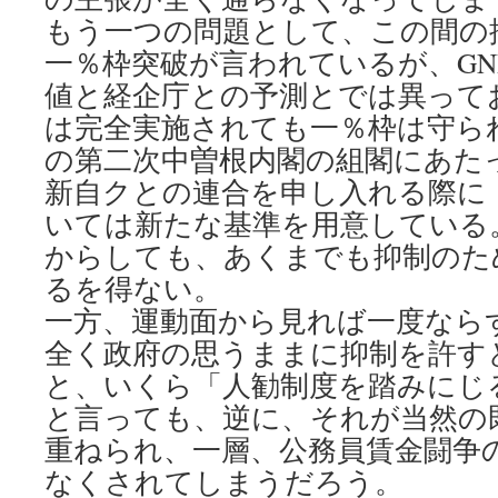
もう一つの問題として、この間の
一％枠突破が言われているが、GN
値と経企庁との予測とでは異って
は完全実施されても一％枠は守ら
の第二次中曽根内閣の組閣にあた
新自クとの連合を申し入れる際に
いては新たな基準を用意している
からしても、あくまでも抑制のた
るを得ない。
一方、運動面から見れば一度なら
全く政府の思うままに抑制を許す
と、いくら「人勧制度を踏みにじ
と言っても、逆に、それが当然の
重ねられ、一層、公務員賃金闘争
なくされてしまうだろう。