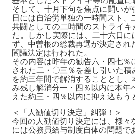
基本としたストライキ等の配置に
そして、十月下句を焦点に闘いが
日には自治労単独の一時間スト、
共闘としての二時間のストライキ
た。しかし実際には、二十六日に
ず、中曽根の総裁再選が決定され
閣議決定は行われた。
その内容は昨年の勧告六・四七％
された二・〇三％を差し引いた積
を約三年間で解消することとし、
み残し解消分一・四％以内に本年
えた約三・四％以内に抑え込もう
＜「人勧値切り決定」糾弾！＞
今回の人勧値切り決定には、様々
には公務員給与制度自体の問題で