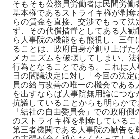
そもそも公務員労働者は民間労働
基本権であるストライキ権が剥奪
らの賃金を直接、交渉でもって決
ず、その代償措置としてある人勧
ら人事院の機能をも熊視し、三年
ることは、政府自身が創り上げた
メカニズムを破壊してしまい、法
行為となることである。これは人
日の閣議決定に対し「今回の決定
員の給与改善の唯一の機会である
を出すならば人事院無用論につな
抗議していることからも明らかであ
「結社の自由委員会」での政府側
のストライキ権を剥奪しているこ
第三者機関である人事院の勧告を
の主張が全く通らなくなってしま