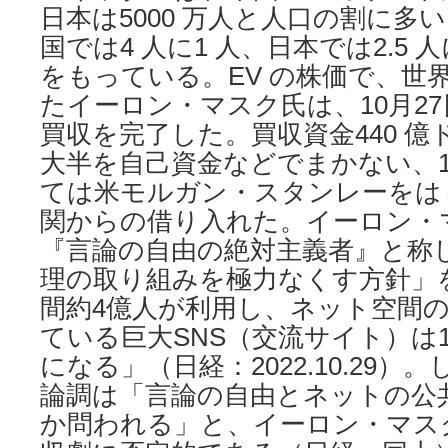
日本は5000 万人と人口の割に多
国では4 人に1 人、日本では2.5 
をもっている。EV の株価で、世
たイーロン・マスク氏は、10月2
買収を完了した。買収資金440 億ド
大半を自己資金などでまかない、1
ては米モルガン・スタンレーをは
関からの借り入れた。イーロン・
『言論の自由の絶対主義者』と称
理の取り組みを極力なくす方針」
間約4億人が利用し、ネット空間
ている巨大SNS（交流サイト）は
になる」（日経：2022.10.29
論調は「言論の自由とネットの公
か問われる」と、イーロン・マス