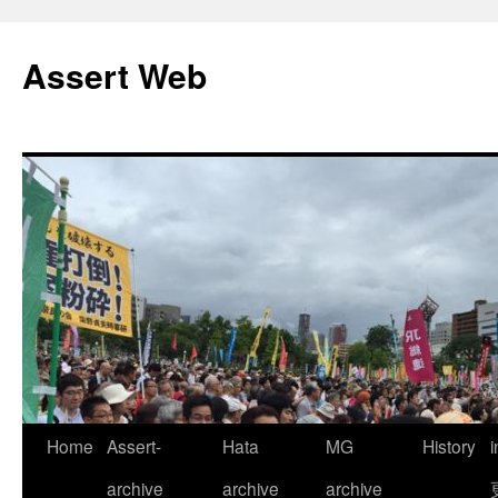
コ
ン
Assert Web
テ
ン
ツ
へ
ス
キ
ッ
プ
Home
Assert-
Hata
MG
History
archive
archive
archive