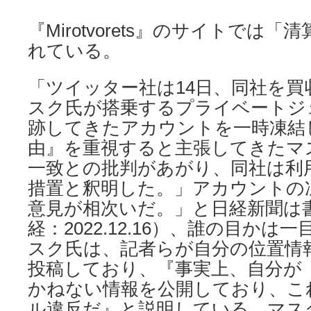
『Mirotvorets』のサイトでは
れている。
「ツイッター社は14日、同社を
スク氏が搭乗するプライベートジ
跡してきたアカウントを一時凍結
由』を重視すると主張してきたマ
一致との批判があがり、同社は利
措置と釈明した。」アカウントの
意見が相次いだ。」と日経新聞は
経：2022.12.16）、誰の目か
スク氏は、記者らが自分の位置情
投稿しており、『事実上、自分が
かねない情報を公開しており、こ
ル違反だ』と説明している。マス