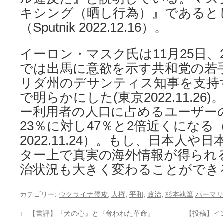
キシング（晒し行為）』であると
（Sputnik 2022.12.16）。
イーロン・マスク氏は11月25日、
では出馬に意欲を示す共和党の若
リダ州のデサンティス知事を支持
で明らかにした(東京2022.11.2
ー利用者の人口に占めるユーザー
23％に対し47％と2倍近くになる
2022.11.24）。もし、日本人
ター上で真実の海外情報が得られ
治状況も大きく変わることができ
カテゴリー:
ウクライナ侵攻
,
人権
,
平和
,
政治
,
杉本執筆
パーマリ
←
【書評】『犬の心』と『奪われた革命』
【投稿】イ