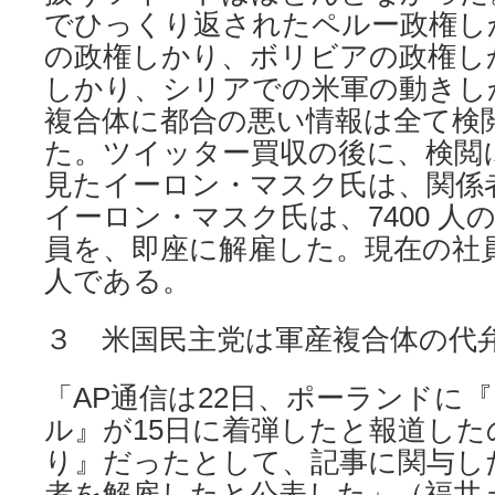
でひっくり返されたペルー政権し
の政権しかり、ボリビアの政権し
しかり、シリアでの米軍の動きし
複合体に都合の悪い情報は全て検
た。ツイッター買収の後に、検閲
見たイーロン・マスク氏は、関係
イーロン・マスク氏は、7400 人
員を、即座に解雇した。現在の社員数
人である。
３ 米国民主党は軍産複合体の代
「AP通信は22日、ポーランドに
ル』が15日に着弾したと報道した
り』だったとして、記事に関与し
者を解雇したと公表した」（福井