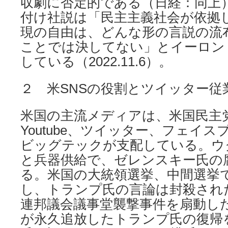
収劇に否定的である（日経：同上）
付け社説は「民主主義社会が依拠
現の自由は、どんな形の言説の流
ことでは決してない」とイーロン
している（2022.11.6）。
２ 米SNSの役割とツイッター従
米国の主流メディアは、米国民主
Youtube、ツイッター、フェイス
ビッグテックが支配している。ウ
と兵器供給で、ゼレンスキー氏の
る。米国の大統領選挙、中間選挙
し、トランプ氏の言論は封殺された
連邦議会議事堂襲撃事件を扇動し
が永久追放したトランプ氏の復帰