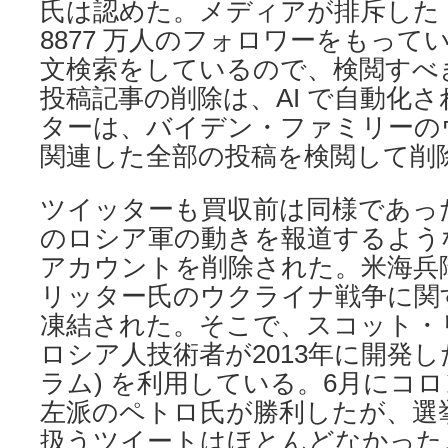
氏は認めた。メディアが排斥した
8877 万人のフォロワーをもって
文検索をしているので、検閲すべ
投稿記事の削除は、AI で自動化
ターは、バイデン・ファミリーの
関連した全部の投稿を検閲して削
ツイッターも買収前は同様であっ
のロシア軍の動きを報道するよう
アカウントを削除された。米海兵
リッター氏のウクライナ戦争に関
凍結された。そこで、スコット・
ロシア人技術者が2013年に開発したTe
ラム) を利用している。6月にコ
左派のペトロ氏が勝利したが、選
扱うツイートはほとんどなかった