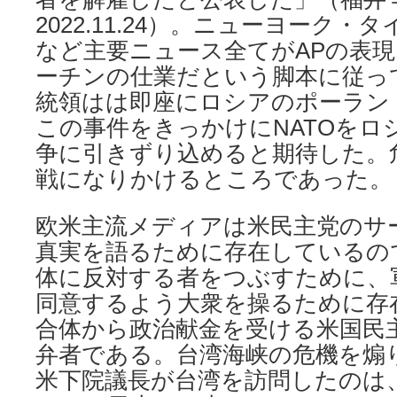
2022.11.24）。ニューヨーク・
など主要ニュース全てがAPの表
ーチンの仕業だという脚本に従っ
統領はは即座にロシアのポーラン
この事件をきっかけにNATOをロ
争に引きずり込めると期待した。
戦になりかけるところであった。
欧米主流メディアは米民主党のサ
真実を語るために存在しているの
体に反対する者をつぶすために、
同意するよう大衆を操るために存
合体から政治献金を受ける米国民
弁者である。台湾海峡の危機を煽
米下院議長が台湾を訪問したのは