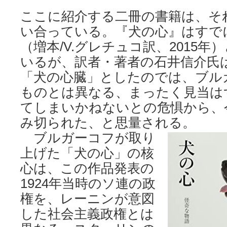
ここに紹介する二冊の書籍は、そ
い合っている。『犬の心』はすで
（増本/V.グレチュコ訳、2015
いるが、訳者・著者の石井信介氏
「犬の心臓」としたのでは、ブル
ものとは異なる、まったく見当は
てしまいかねないとの危惧から、
み切られた、と思量される。
ブルガーコフが取り
上げた「犬の心」の核
心は、この作品発表の
1924年当時のソ連の政
権を、レーニンが意図
した社会主義政権とは