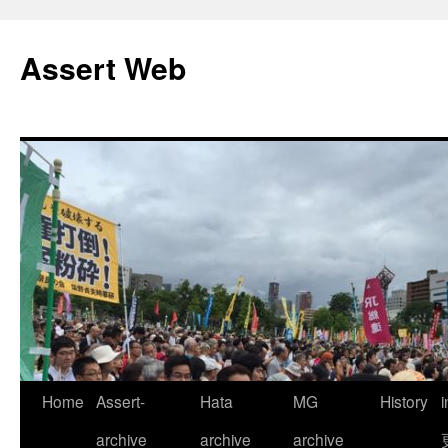
コ
ン
Assert Web
テ
ン
ツ
へ
ス
キ
ッ
プ
Home
Assert-
Hata
MG
History
archive
archive
archive