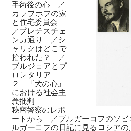
手術後の心 ／
カラブホフの家
と住宅委員会
／プレチスチェ
ンカ通り ／シ
ャリクはどこで
拾われた？ ／
ブルジョアとプ
ロレタリア
２ 『犬の心』
における社会主
義批判
秘密警察のレポ
ートから ／ブルガーコフのソビ
ルガーコフの日記に見るロシアの