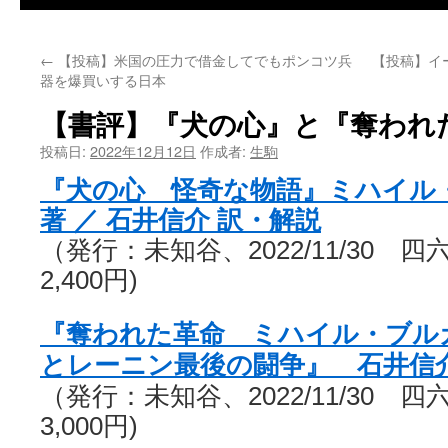
←
【投稿】米国の圧力で借金してでもポンコツ兵
【投稿】イ
器を爆買いする日本
【書評】『犬の心』と『奪われ
投稿日:
2022年12月12日
作成者:
生駒
『犬の心 怪奇な物語』ミハイル
著 ／ 石井信介 訳・解説
（発行：未知谷、2022/11/30 
2,400円)
『奪われた革命 ミハイル・ブル
とレーニン最後の闘争』 石井信介
（発行：未知谷、2022/11/30 
3,000円)