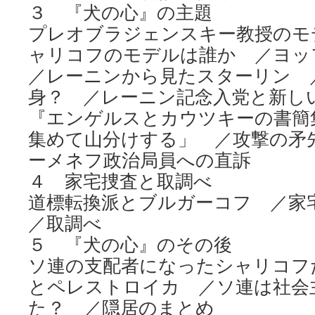
３ 『犬の心』の主題
プレオブラジェンスキー教授のモ
ャリコフのモデルは誰か ／ヨ
／レーニンから見たスターリン 
身？ ／レーニン記念入党と新し
『エンゲルスとカウツキーの書簡
集めて山分けする」 ／攻撃の矛
ーメネフ政治局員への直訴
４ 家宅捜査と取調べ
道標転換派とブルガーコフ ／
／取調べ
５ 『犬の心』のその後
ソ連の支配者になったシャリコフ
とペレストロイカ ／ソ連は社会
た？ ／隠居のまとめ