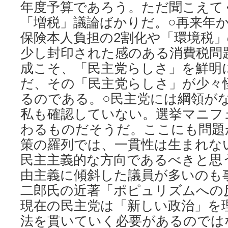
年度予算であろう。ただ聞こえて
「増税」議論ばかりだ。○再来年
保険本人負担の2割化や「環境税
少し封印された感のある消費税問題
成こそ、「民主党らしさ」を鮮明
だ、その「民主党らしさ」が少々
るのである。○民主党には綱領が
私も確認していない。選挙マニフ
わるものだそうだ。ここにも問題
策の羅列では、一貫性は生まれな
民主主義的な方向であるべきと思
由主義に傾斜した議員が多いのも
二郎氏の近著「ポピュリズムへの
現在の民主党は「新しい政治」を
法を貫いていく必要があるのでは