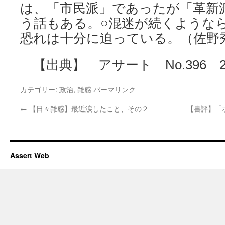
は、「市民派」であったが「革新
う話もある。○混迷が続くような
恐れは十分に迫っている。（佐
【出典】 アサート No.396 20
カテゴリー:
政治
,
雑感
パーマリンク
←
【日々雑感】最近涙したこと、その２
【書評】「
Assert Web