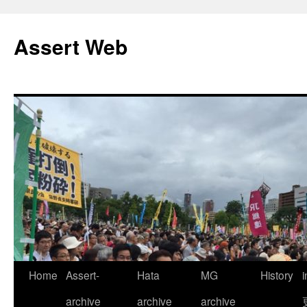
コ
ン
Assert Web
テ
ン
ツ
へ
ス
キ
ッ
プ
Home
Assert-
Hata
MG
History
archive
archive
archive