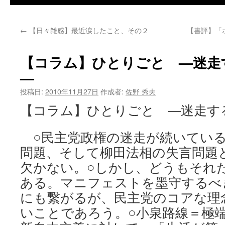
←
【日々雑感】最近涙したこと、その２
【書評】「
【コラム】ひとりごと —迷走
—
投稿日:
2010年11月27日
作成者:
佐野 秀夫
【コラム】ひとりごと —迷走
○民主党政権の迷走が続いている
問題、そして柳田法相の失言問題
欠かない。○しかし、どうもそれ
ある。マニフェストを墨守するべ
にも繋がるが、民主党のコアな理
いことであろう。○小泉路線＝極