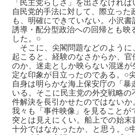
「民主党らしさ」を出さなければ
自民党的手法に対して、際立った
も、明確にできていない。小沢書
誘導・配分型政治への回帰とも映
した。○
そこに、尖閣問題などのように
起こると、経験のなさからか、官
のか、迷走としか映らない混迷が
定な印象が目立ったのである。○
自身は明らかな海上保安庁の「暴
いる。そこに民主党の外交戦略の
件解決を長引かせたのではないか
我々も「事件映像」を見ることが
突とは見えにくい。船上での始末
十分ではなかったか、と思う。○