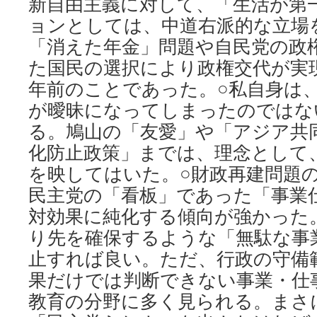
新自由主義に対して、「生活が第
ョンとしては、中道右派的な立場
「消えた年金」問題や自民党の政
た国民の選択により政権交代が実
年前のことであった。○私自身は
が曖昧になってしまったのではな
る。鳩山の「友愛」や「アジア共
化防止政策」までは、理念として
を映してはいた。○財政再建問題
民主党の「看板」であった「事業
対効果に純化する傾向が強かった
り先を確保するような「無駄な事
止すれば良い。ただ、行政の守備
果だけでは判断できない事業・仕
教育の分野に多く見られる。まさ