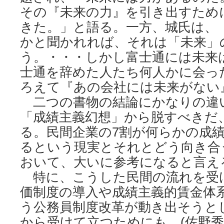
その『未来の力』を引き出すため
きた。」と語る。一方、城氏は、
かと聞かれれば、それは「未来」
う。・・・しかし富士通には未来
士通を辞めた人たち何人かに会っ
ろえて『あの会社には未来がない
二つの書物の結論にかなりの違
「成績主義幻想」から脱すべきだ
る。民間企業の7割が何らかの成
るという現実とそれとどう向き合
おいて、大いに参考になると言え
特に、こうした民間の流れを受
価制度の導入や成績主義的賃金体
う公務員制度改革が動き出そうと
から受けて立つためにも。(佐野