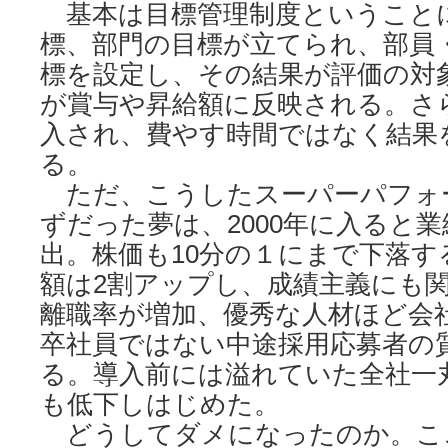
基本は目標管理制度ということ
標、部門の目標が立てられ、部員
標を設定し、その結果が評価の対
が賞与や昇給額に反映される。さ
入され、費やす時間ではなく結果
る。
ただ、こうしたスーパーパフォ
ずだった夢は、2000年に入ると
出。株価も10分の１にまで下落す
額は2割アップし、成績主義にも
離職率が増加、優秀な人材ほど会
卒社員ではない中途採用応募者の
る。導入前には溢れていた全社一
も低下しはじめた。
どうしてダメになったのか。こ