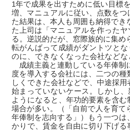
1年で成果を出すために低い目標
増、マニュアルに従い、点数をつ
た結果は、本人も周囲も納得でき
た上司は「マニュアルを作ったヤ
る。逆説的だが、窓際族的に集め
転がんばって成績がダントツとな
のに、できなくなった会社などな
成績主義と連動している年俸制
度を導入する会社には、二つの種
しくできた会社などで、中途採用
始まっていないケース。しかし、
ようになると、年功的要素を含む
場合が多い。（「自前で人を育て
年俸制を志向する」）もう一つは
かりで、賃金を自由に切り下げる