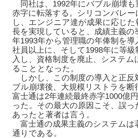
同社は、1992年にバブル崩壊も
赤字に転落する。シリコンバレー
し、エンジニア達が成果に応じた
長を実現していると、成績主義の
年1993年から管理職の年俸制を導
社員以上に、そして1998年に等
入し、資格制度を廃止、システム
ることとなった。
しかし、この制度の導入と正反対に
ブル崩壊後、大規模リストラを断
富士通は2年連続最終赤字1000億
った。その最大の原因こそ、誤っ
あったと著者は言う。
富士通の成果主義のシステムは
通りである。