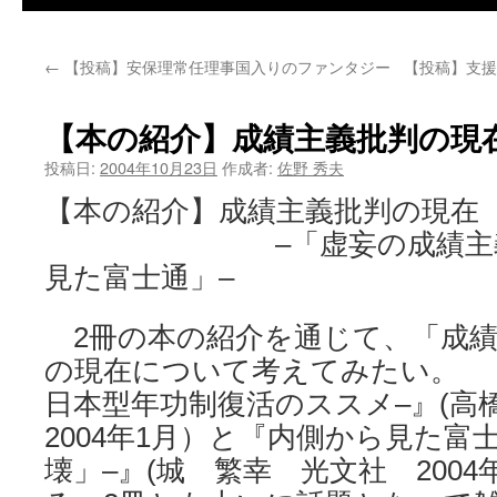
←
【投稿】安保理常任理事国入りのファンタジー
【投稿】支援
【本の紹介】成績主義批判の現
投稿日:
2004年10月23日
作成者:
佐野 秀夫
【本の紹介】成績主義批判の現在
–「虚妄の成績主義」
見た富士通」–
2冊の本の紹介を通じて、「成績
の現在について考えてみたい。 
日本型年功制復活のススメ–』(高
2004年1月）と『内側から見た富
壊」–』(城 繁幸 光文社 2004