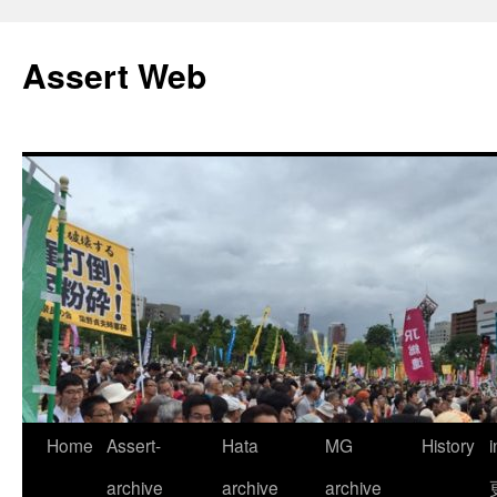
コ
ン
Assert Web
テ
ン
ツ
へ
ス
キ
ッ
プ
Home
Assert-
Hata
MG
History
archive
archive
archive