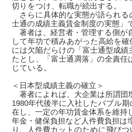
切りをつけ、転職が続出する。
さらに具体的な実態が語られる
士通の成績主義賃金制度の実態」
著者は、経営者・管理する側が
して年功で積みあがった高給を確
には欠陥だらけの「富士通型成績
たとし、「富士通凋落」の全責任
じている。
＜日本型成績主義の確立＞
著者によれば、大企業は所謂団
1980年代後半に入社したバブル
在し、一定の年功賃金体系を維持
年金・健保負担など人件費負担は
り、人件費カットのために飛びつ