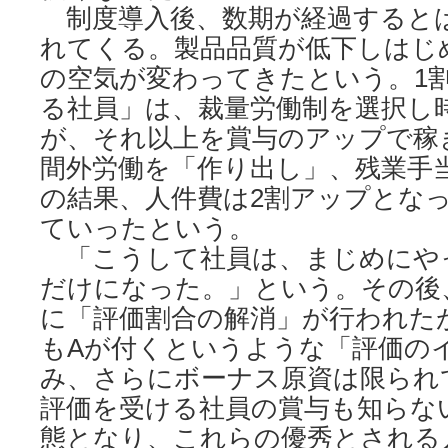
制度導入後、数期が経過すると
れてくる。製品品質が低下しはじ
の空気が変わってきたという。1
る社員」は、裁量労働制を選択し
が、それ以上を賞与のアップで稼
間外労働を「作り出し」、残業手
の結果、人件費は2割アップとな
ていったという。
「こうして社員は、まじめにや
だけになった。」という。その後
に「評価割合の解消」が行われた
もAが付くというような「評価の
み、さらにボーナス原資は限られ
評価を受ける社員の賞与も知らな
態となり、これらの優秀とされる