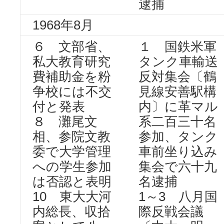
逮捕
1968年8月
６ 文部省、
１ 国鉄米軍
私大教育研究
タンク車輸送
費補助金を粉
反対集会〔鶴
争校には不交
見線安善駅構
付と発表
内〕に革マル
８ 灘尾文
系二百三十名
相、参院文教
参加、タンク
委で大学管理
車前坐り込み
への学生参加
集会で六十九
は否認と表明
名逮捕
10 東大大河
1～3 八月国
内総長、収拾
際反戦会議