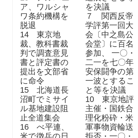
ア、ワルシャ
を決議
ワ条約機構を
７ 関西反帝
脱退
学評第一回大
14 東京地
会〔中之島公
裁、教科書裁
会堂〕に百名
判で調査意見
参加、 一〇・
書と評定書の
二一を七〇年
提出を文部省
安保闘争の第
に命令
一波とするこ
15 北海道長
と等を決議
沼町でミサイ
10 東京地評
ル基地建設阻
主催・国鉄合
止全道集会
理化粉砕・米
16 べ平連、
軍事物資輪送
米で徴兵の日
拒否・一〇・