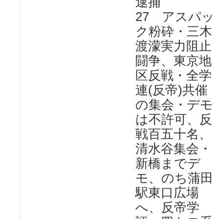
逮捕
27 アスパッ
ク粉砕・三木
渡濛実力阻止
闘争、東京地
区反戦・全学
連(反帝)共催
の集会・デモ
は不許可、反
戦百五十名、
清水谷集会・
新橋までデ
モ、のち蒲田
駅東口広場
へ、反帝学