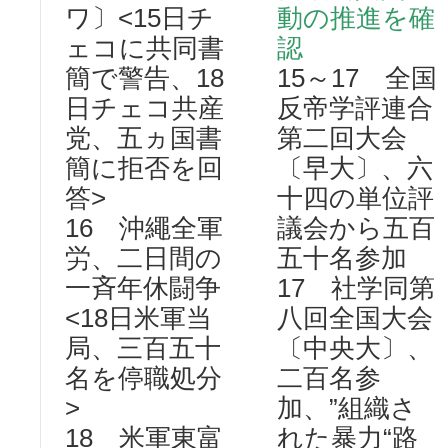
ワ〕<15日チ
動の推進を確
ェコに共同書
認
簡で警告、18
15～17 全国
日チェコ共産
反帝学評連合
党、五ヵ国書
第二回大会
簡に拒否を回
〔早大〕、六
答>
十四の単位評
16 沖繩全軍
議会から五百
労、二日間の
五十名参加
一斉年休闘争
17 社学同第
<18日米軍当
八回全国大会
局、三百五十
〔中央大〕、
名を停職処分
二百名参
>
加、”組織さ
18 米軍東富
れた暴力“路