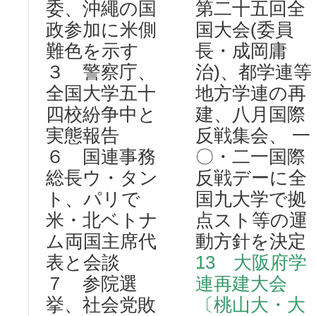
委、沖繩の国
第二十五回全
政参加に米側
国大会(委員
難色を示す
長・成岡庸
３ 警察庁、
治)、都学連等
全国大学五十
地方学連の再
四校紛争中と
建、八月国際
実態報告
反戦集会、 一
６ 国連事務
〇・二一国際
総長ウ・タン
反戦デーに全
ト、パリで
国九大学で拠
米・北ベトナ
点スト等の運
ム両国主席代
動方針を決定
表と会談
13 大阪府学
７ 参院選
連再建大会
挙、社会党敗
〔桃山大・大