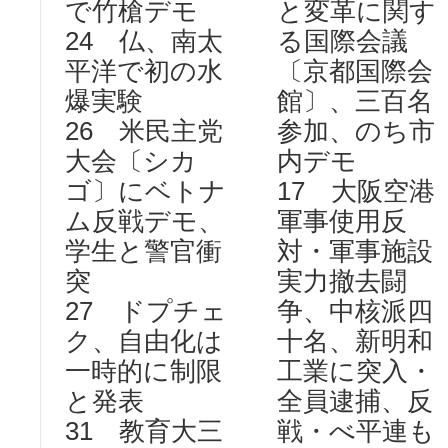
で竹槍デモ
と変革に関す
24 仏、南太
る国際会議
平洋で初の水
〔京都国際会
爆実験
館〕、三百名
26 米民主党
参加、のち市
大会〔シカ
内デモ
ゴ〕にベトナ
17 大阪空港
ム反戦デモ、
軍事使用反
学生と警官衝
対・軍事施設
突
実力撤去闘
27 ドプチェ
争、中核派四
ク、自由化は
十名、新明和
一時的に制限
工業に突入・
と発表
全員逮捕、反
31 教育大三
戦・べ平連も