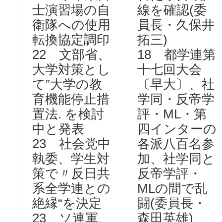
士演習場の自
線を確認(委
衛隊への使用
員長・久保井
転換協定調印
拓三)
22 文部省、
18 都学連第
大学対策とし
十七回大会
て”大学の教
〔早大〕、社
育機能停止措
学同・反帝学
置法. を検討
評・ML・第
中と発表
四インターの
23 社会党中
各派八百名参
執委、学生対
加、社学同と
策で〃反日共
反帝学評・
系全学連との
MLの間で乱
絶縁“を決定
闘(委員長・
23 ソ連軍、
森田英雄)