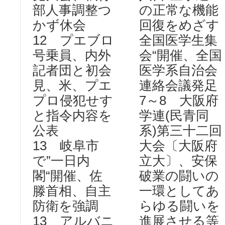
部人事調整つ
の正常な機能
かず休会
回復をめざす
12 プエブロ
全国医学生集
号乗員、内外
会“開催、全国
記者団と初会
医学系自治会
見、米、プエ
連絡会議発足
プロ侵犯せす
7～8 大阪府
と指令内容を
学連(民青同
公表
系)第三十二回
13 岐阜市
大会〔大阪府
で”一日内
立大〕、安保
閣“開催、佐
破業の闘いの
滕首相、自主
一環としてあ
防衛を強調
らゆる闘いを
13 アルバニ
進展させる等