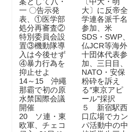
案として八・
〔中大・明
一 〇告示発
大〕に反帝全
表、①医学部
学連各派千名
処分再審査②
参加、米
特別委員会設
SDS・SWP、
置③機動隊導
仏JCR等海外
入は今後せず
十団体代表参
④暴力行為を
加、三日目、
抑止せよ
NATO・安保
14～15 沖繩
粉砕を訴え
那霸で初の原
る″東京アピ
水禁国際会議
ール”採択
開催
５ 新宿駅西
20 ソ連・東
口広場でカン
欧軍、チェコ
パ活動中の中