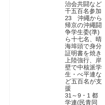
治会共闘など
千五百名参加
23 沖繩から
帰京の沖繩闘
争学生委(準)
ら十七名、晴
海埠頭で身分
証明書を焼き
上陸強行、岸
壁で中核派学
生・べ平連な
ど五百名が支
援
31～9・1 都
学連(民青同