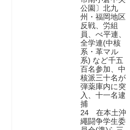
公園〕北九
州・福岡地区
反戦、労組
員、べ平連、
全学連(中核
系・革マル
系) など千五
百名参加、中
核派三十名が
弾薬庫内に突
入、十一名逮
捕
24 在本土沖
繩闘争学生委