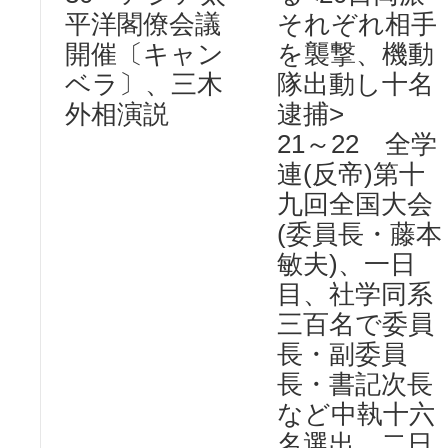
平洋閣僚会議
それぞれ相手
開催〔キャン
を襲撃、機動
ベラ〕、三木
隊出動し十名
外相演説
逮捕>
21～22 全学
連(反帝)第十
九回全国大会
(委員長・藤本
敏夫)、一日
目、社学同系
三百名で委員
長・副委員
長・書記次長
など中執十六
名選出、二日