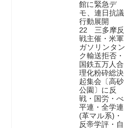
館に緊急デ
モ、連日抗議
行動展開
22 三多摩反
戦主催・米軍
ガソリンタン
ク輸送拒否・
国鉄五万人合
理化粉砕総決
起集会〔高砂
公園〕に反
戦・国労・べ
平連・全学連
(革マル系)・
反帝学評・自