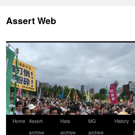
コ
ン
Assert Web
テ
ン
ツ
へ
ス
キ
ッ
プ
Home
Assert-
Hata
MG
History
archive
archive
archive