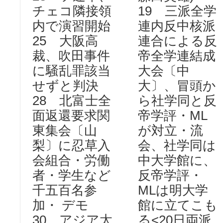
チェコ隣接領
19 三派全学
内で演習開始
連内反中核派
25 大阪高
連合による反
裁、吹田事件
帝全学連結成
に騒乱罪該当
大会〔中
せずと判決
大〕、冒頭か
28 北富士全
ら社学同と反
面返還要求関
帝学評・ML
東集会〔山
が対立・流
梨〕に忍草入
会、社学同は
会組合・労働
中大学館に、
者・学生など
反帝学評・
千五百名参
MLは明大学
加・ デモ
館に立てこも
30 アジア太
る<20日両派