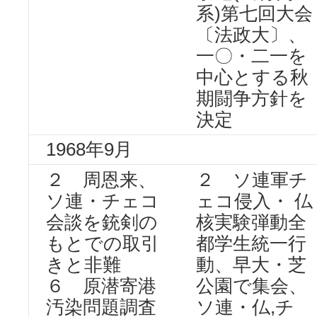
系)第七回大会
〔法政大〕、
一〇・二一を
中心とする秋
期闘争方針を
決定
1968年9月
２ 周恩来、
２ ソ連軍チ
ソ連・チェコ
ェコ侵入・ 仏
会談を銃剣の
核実験弾動全
もとでの取引
都学生統一行
きと非難
動、早大・芝
６ 原潜寄港
公園で集会、
汚染問題調査
ソ連・仏,チ