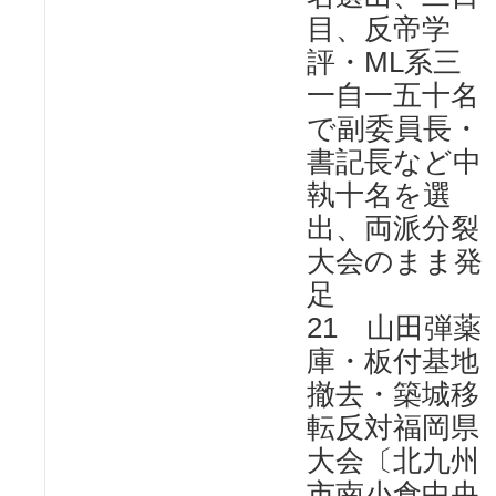
目、反帝学
評・ML系三
一自一五十名
で副委員長・
書記長など中
執十名を選
出、両派分裂
大会のまま発
足
21 山田弾薬
庫・板付基地
撤去・築城移
転反対福岡県
大会〔北九州
市南小倉中央