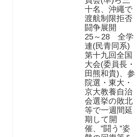
員会(準)ら三
十名、沖繩で
渡航制限拒否
闘争展開
25～28 全学
連(民青同系)
第十九回全国
大会(委員長・
田熊和貴)、参
院選・東大・
京大教養自治
会選挙の敗北
等で一週間延
期して開
催、”闘う”姿