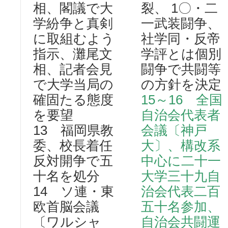
相、閣議で大
裂、 1〇・二
学紛争と真剣
一武装闘争、
に取組むよう
社学同・反帝
指示、灘尾文
学評とは個別
相、記者会見
闘争で共闘等
で大学当局の
の方針を決定
確固たる態度
15～16 全国
を要望
自治会代表者
13 福岡県教
会議〔神戸
委、校長着任
大〕、構改系
反対開争で五
中心に二十一
十名を処分
大学三十九自
14 ソ連・東
治会代表二百
欧首脳会議
五十名参加、
〔ワルシャ
自治会共闘運