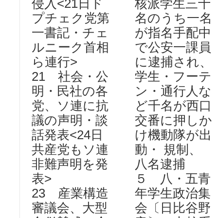
侵入<21日ド
核派学生三十
プチェク党第
名のうち一名
一書記・チェ
が指名手配中
ルニーク首相
で公安一課員
ら連行>
に逮捕され、
21 社会・公
学生・フーテ
明・民社の各
ン・通行人な
党、ソ連に抗
ど千名が西口
議の声明・談
交番に押しか
話発表<24日
け機動隊が出
共産党もソ連
動・ 規制、
非難声明を発
八名逮捕
表>
５ 八・五青
23 産業構造
年学生政治集
審議会、大型
会〔日比谷野