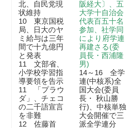
北、自民党現
阪経大〕、五
状維持
大学十自治会
10 東京国税
代表百五十名
局、日大のヤ
参加、社学同
ミ給与は三年
により府学連
間で十九億円
再建さる(委
と発表
員長・西浦隆
11 文部省、
男)
小学校学習指
14～16 全学
導要領を告示
連(中核系)全
11 「プラウ
国大会(委員
ダ」、チェコ
長・ 秋山勝
の二千語宣言
行)、中核単独
を非難
大会開催で三
12 佐藤首
派全学連分