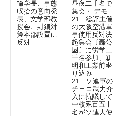
輪学長、事態
昼夜二千名で
収拾の意向発
集会・ デモ
表、文学部教
21 総評主催
授会、封鎖対
の大阪空港軍
策本部設置に
事使用反対決
反対
起集会〔轟公
園〕に労学二
千名参加、新
明和工業前坐
り込み
21 ソ連軍の
チェコ武力介
入に抗議して
中核系百五十
名がソ連大使