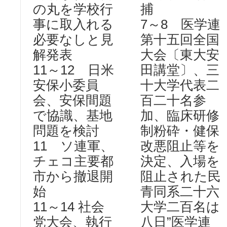
の丸を学校行
捕
事に取入れる
7～8 医学連
必要なしと見
第十五回全国
解発表
大会〔東大安
11～12 日米
田講堂〕、三
安保小委員
十大学代表二
会、安保間題
百二十名参
で協識、基地
加、臨床研修
問題を検討
制粉砕・健保
11 ソ連軍、
改悪阻止等を
チェコ主要都
決定、入場を
市から撤退開
阻止された民
始
青同系二十六
11～14 社会
大学二百名は
党大会、執行
八日”医学連