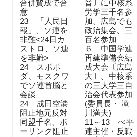
合併賛成で合
音〕に中核系
意
労学三千名参
23 「人民日
加、広島でも
報」、ソ連を
政治集会、三
非難<24日カ
百名参加
ストロ、ソ連
６ 中国学連
を非難>
再建準備会結
24 スボポ
成大会〔広島
ダ、モスクワ
大〕、中核系
でソ連首脳と
の三大学三自
会談
治会代表参加
24 成田空港
(委員長・ 滝
阻止地元反対
川満夫)
同盟千名、ポ
11～13 べ平
ーリング阻止
連主催・反戦