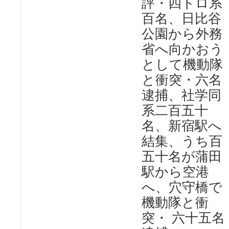
評・四トロ系
百名、日比谷
公園から外務
省へ向かおう
として機動隊
と衝突・六名
逮捕、社学同
系二百五十
名、新宿駅へ
結集、うち百
五十名が蒲田
駅から空港
へ、穴守橋で
機動隊と衝
突・ 六十五名