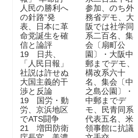
人民の勝利へ
参加、のち外
の針路”発
務省デモ、大
表、日本に革
阪では社学同
命党誕生を確
系二百名、集
信と論評
会〔扇町公
19 日共、
園〕・大阪中
「人民日報」
郵までデモ、
社説は許せぬ
構改系六十
大国主義的干
名、集会〔中
渉と反論
之島公園〕・
19 国労・動
中郵までデ
労、京浜地区
モ、民青同系
でATS闘争
代表五名、米
21 増田防衛
領事館に抗議
庁長官、美濃
文手交