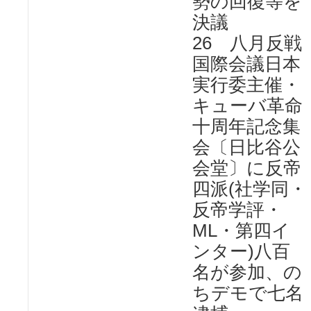
勢の回復等を
決議
26 八月反戦
国際会議日本
実行委主催・
キューバ革命
十周年記念集
会〔日比谷公
会堂〕に反帝
四派(社学同・
反帝学評・
ML・第四イ
ンター)八百
名が参加、の
ちデモで七名