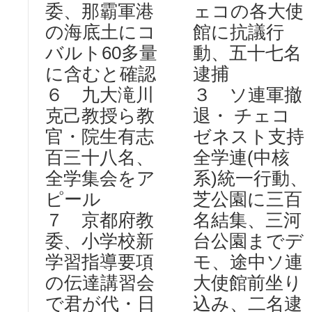
委、那霸軍港
ェコの各大使
の海底土にコ
館に抗議行
バルト60多量
動、五十七名
に含むと確認
逮捕
６ 九大滝川
３ ソ連軍撤
克己教授ら教
退・ チェコ
官・院生有志
ゼネスト支持
百三十八名、
全学連(中核
全学集会をア
系)統一行動、
ピール
芝公園に三百
７ 京都府教
名結集、三河
委、小学校新
台公園までデ
学習指導要項
モ、途中ソ連
の伝達講習会
大使館前坐り
で君が代・日
込み、二名逮