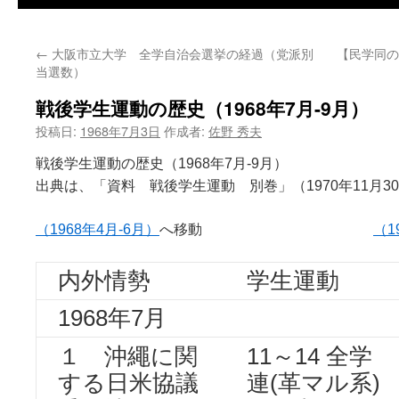
←
大阪市立大学 全学自治会選挙の経過（党派別
【民学同の
当選数）
戦後学生運動の歴史（1968年7月-9月）
投稿日:
1968年7月3日
作成者:
佐野 秀夫
戦後学生運動の歴史（1968年7月-9月）
出典は、「資料 戦後学生運動 別巻」（1970年11月3
（1968年4月-6月）
へ移動
（1
内外情勢
学生運動
1968年7月
１ 沖繩に関
11～14 全学
する日米協議
連(革マル系)