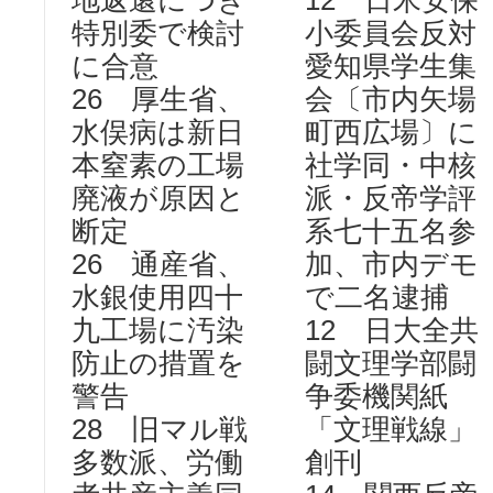
地返還につき
12 日米安保
特別委で検討
小委員会反対
に合意
愛知県学生集
26 厚生省、
会〔市内矢場
水俣病は新日
町西広場〕に
本窒素の工場
社学同・中核
廃液が原因と
派・反帝学評
断定
系七十五名参
26 通産省、
加、市内デモ
水銀使用四十
で二名逮捕
九工場に汚染
12 日大全共
防止の措置を
闘文理学部闘
警告
争委機関紙
28 旧マル戦
「文理戦線」
多数派、労働
創刊