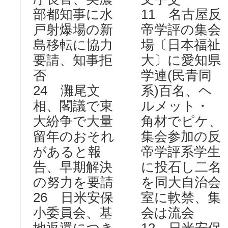
部都知事に水
11 名古屋反
戸射爆場の新
帝学評の集会
島移転に協力
場〔日本福祉
要請、知事拒
大〕に愛知県
否
学連(民青同
24 灘尾文
系)百名、ヘ
相、閣議で東
ルメット・
大紛争で大量
角材でピケ、
留年のおそれ
集会参加の反
があると報
帝学評系学生
告、早期解決
に投石し二名
の努力を要請
を同大自治会
26 日米安保
室に軟禁、集
小委員会、基
会は流会