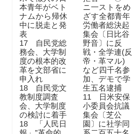
本青年がベト
ニ一ストをめ
ナムから帰休
ざす全都青年
中に脱走と発
労働者総決起
表
集会〔日比谷
17 自民党総
野音〕に反
務会、大学制
戦・全学連(反
度の根本的改
帝・革マル)
革を文部省に
など四千名参
申入れ
加、デモで学
18 自民党文
生五名逮捕
教制度調査
11 日米安保
会、大学制度
小委員会抗議
の検討に着手
集会〔芝公
18 「人民日
園〕に社学同
報」”革命的
系二百五十名