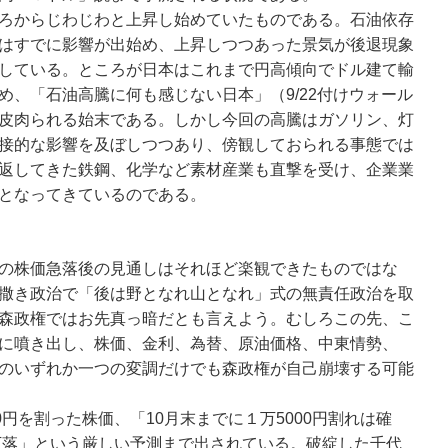
ろからじわじわと上昇し始めていたものである。石油依存
はすでに影響が出始め、上昇しつつあった景気が後退現象
している。ところが日本はこれまで円高傾向でドル建て輸
め、「石油高騰に何も感じない日本」（9/22付けウォール
皮肉られる始末である。しかし今回の高騰はガソリン、灯
接的な影響を及ぼしつつあり、傍観しておられる事態では
返してきた鉄鋼、化学など素材産業も直撃を受け、企業業
となってきているのである。
の株価急落後の見通しはそれほど楽観できたものではな
撒き政治で「後は野となれ山となれ」式の無責任政治を取
森政権ではお先真っ暗だとも言えよう。むしろこの先、こ
に噴き出し、株価、金利、為替、原油価格、中東情勢、
のいずれか一つの変調だけでも森政権が自己崩壊する可能
円を割った株価、「10月末までに１万5000円割れは確
で下落」という厳しい予測まで出されている。破綻した千代