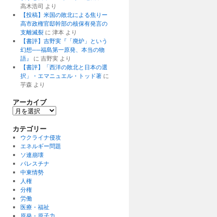
高木浩司
より
【投稿】米国の敗北による焦りー
高市政権官邸幹部の核保有発言の
支離滅裂
に
津本
より
【書評】吉野実『「廃炉」という
幻想──福島第一原発、本当の物
語』
に
吉野実
より
【書評】「西洋の敗北と日本の選
択」・エマニュエル・トッド著
に
芋森
より
アーカイブ
ア
ー
カ
カテゴリー
イ
ウクライナ侵攻
ブ
エネルギー問題
ソ連崩壊
パレスチナ
中東情勢
人権
分権
労働
医療・福祉
原発・原子力