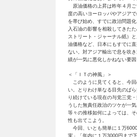
原油価格の上昇は昨年４月ご
度の高いヨーロッパやアジアで
を帯び始め、すでに政治問題化
入石油の影響を相殺してきたた
ストリート・ジャーナル紙）と
油価格など、日本にもすでに直
ない。対アジア輸出で息を吹き
績が一気に悪化しかねない要因
＜「ＩＴの神風」＞
このように見てくると、今回
い。とりわけ単なる目先のばら
り続けている現在の与党三党・
うした無責任政治のツケが一気
等々の推移如何によっては、そ
性も出てこよう。
今回、いとも簡単に１万6000
実」「年内に１万3000円ま