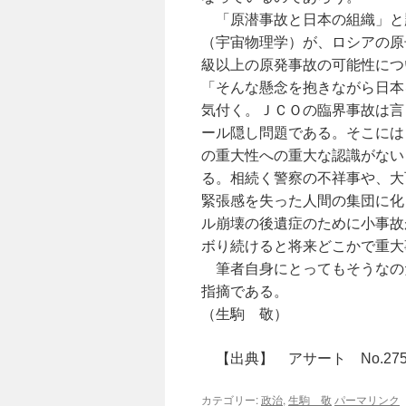
「原潜事故と日本の組織」と
（宇宙物理学）が、ロシアの原
級以上の原発事故の可能性につ
「そんな懸念を抱きながら日本
気付く。ＪＣＯの臨界事故は言
ール隠し問題である。そこには
の重大性への重大な認識がない
る。相続く警察の不祥事や、大
緊張感を失った人間の集団に化
ル崩壊の後遺症のために小事故
ボり続けると将来どこかで重大
筆者自身にとってもそうなの
指摘である。
（生駒 敬）
【出典】 アサート No.275 
カテゴリー:
政治
,
生駒 敬
パーマリンク