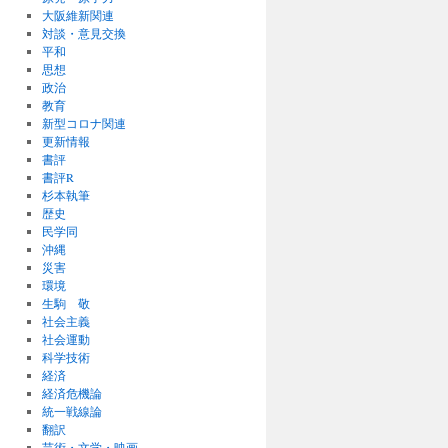
大阪維新関連
対談・意見交換
平和
思想
政治
教育
新型コロナ関連
更新情報
書評
書評R
杉本執筆
歴史
民学同
沖縄
災害
環境
生駒 敬
社会主義
社会運動
科学技術
経済
経済危機論
統一戦線論
翻訳
芸術・文学・映画