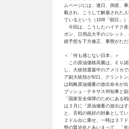
ムページには、連日、倒産、事
載され、こうして解雇された人
ているという（10/8「朝日」）
今回は、こうしたハイテク産
ポン、日用品大手のジレット、
績予想を下方修正、事態がただ
＜「何も感じない日本」＞
この原油価格高騰は、ＥＵ諸
し、大統領選最中のアメリカで
ア副大統領が9/21、クリント
は戦略原油備蓄の放出命令が出
ブッシュ・テキサス州知事と副
「国家安全保障のためにある戦
は２月に『原油備蓄の放出はす
と、舌戦の格好の対象としてい
２ドル台に乗せ、一時は３７ド
勢の緊迫化とあいまって、「年