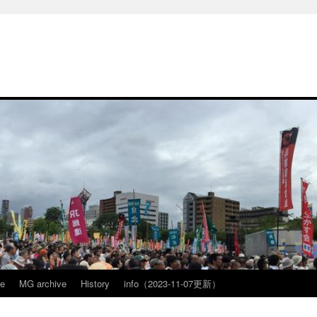
ve
MG archive
History
info（2023-11-07更新）