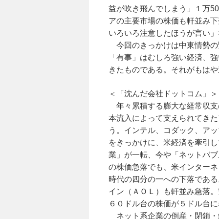
益が吹き飛んでしまう」１万5
アの主要市場の株価も軒並み下落
いろいろ注意したほうが言い」
今回のきっかけは中東情勢の
「有事」はむしろ強い経済、強
きたものである。それがもはや
＜「沈んだ会社ドットコム」＞
年々累積する膨大な経常収支
本流入によって支えられてきた
う。インテル、コダック、アッ
をきっかけに、米経済を牽引し
業」が一転、今や「ネットバブ
の株価急落でも、米インターネ
時代の四分の一への下落である
イン（ＡＯＬ）も軒並み急落。
６０ドル台の株価が５ドル台に
ネット系企業の倒産・閉鎖・