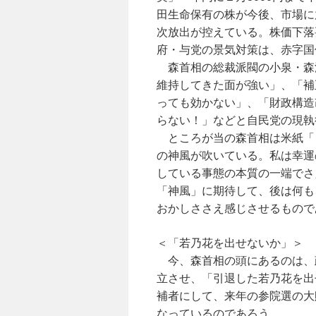
田生命保有の株が今後、市場に
次放出が控えている。株価下落
府・与党の景気対策は、赤字国
森首相の総裁派閥の小泉・森
維持してきた面が強い」、「補
っても効かない」、「財政構造
らない！」などと自民党の現執
ところが当の森首相は米紙「
の神風が吹いている。私は幸運
している事態の本質の一端でさ
「神風」に期待して、後は何も
おかしささえ感じさせるもので
＜「若乃花を出せないか」＞
今、森首相の頭にあるのは、
立させ、「引退した若乃花を出
補者にして、来年の参院選の大
なっているのであろう。