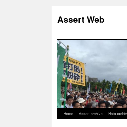
コ
ン
Assert Web
テ
ン
ツ
へ
ス
キ
ッ
プ
Home
Assert-archive
Hata archi