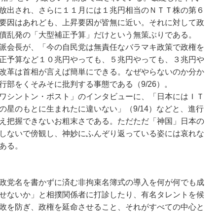
放出され、さらに１１月には１兆円相当のＮＴＴ株の第６
要因はあれども、上昇要因が皆無に近い。それに対して政
債乱発の「大型補正予算」だけという無策ぶりである。
派会長が、「今の自民党は無責任なバラマキ政策で政権を
正予算など１０兆円やっても、５兆円やっても、３兆円や
改革は首相が言えば簡単にできる。なぜやらないのか分か
行部をくそみそに批判する事態である（9/26）。
ワシントン・ポスト」のインタビューに、「日本にはＩＴ
の星のもとに生まれたに違いない」（9/14）などと、進行
え把握できないお粗末さである。ただただ「神国」日本の
しないで傍観し、神妙にふんぞり返っている姿には哀れな
ある。
政党名を書かずに済む非拘束名簿式の導入を何が何でも成
せないか」と相撲関係者に打診したり、有名タレントを候
敗を防ぎ、政権を延命させること、それがすべての中心と