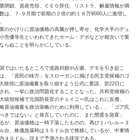
業閉鎖、資産売却、ＣＥＯ辞任、リストラ、解雇情報が満
数は、７-９月期で前期の２倍の約１６万9000人に激増し
。
業のかげりに原油価格の高騰が押し寄せ、化学大手のデュ
小売優等生といわれてきたホーム・デポなどが相次いで業
ならぬことを明らかにしている。
国ではいたるところで道路封鎖や占拠、デモを引き起こ
は、「庶民の味方」をスローガンに掲げる民主党候補のゴ
ン大統領に原油備蓄を取り崩すよう公式に要請、翌22日に
され、一挙に政治問題化することとなった。共和党候補の
大統領候補で元国防長官のチェイニー氏はこれに反撥、
略原油備蓄を政治策略のために利用している」、「ゴア氏
べきではない』と発言していたのに、また態度を急変」
るが、原油価格は一時下落したものの、再び１バレル＝３
ル台、株価急落時は３５ドル台で推移しているが、中東情
内４０ドル」説まで予測される状況である。