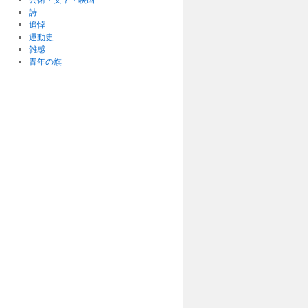
詩
追悼
運動史
雑感
青年の旗