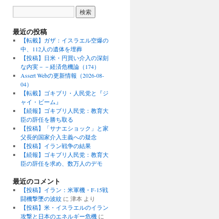
最近の投稿
【転載】ガザ：イスラエル空爆の
中、112人の遺体を埋葬
【投稿】日米・円買い介入の深刻
な内実－－経済危機論（174）
Assert Webの更新情報（2026-08-
04）
【転載】ゴキブリ・人民党と『ジ
ャイ・ビーム』
【続報】ゴキブリ人民党：教育大
臣の辞任を勝ち取る
【投稿】「サナエショック」と家
父長的国家介入主義への疑念
【投稿】イラン戦争の結果
【続報】ゴキブリ人民党：教育大
臣の辞任を求め、数万人のデモ
最近のコメント
【投稿】イラン：米軍機・F-15戦
闘機撃墜の波紋
に
津本
より
【投稿】米・イスラエルのイラン
攻撃と日本のエネルギー危機
に