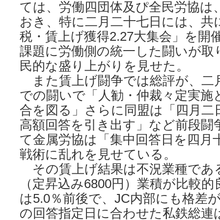
ては、労働四団体及ぴ全民労協は
おき、特に二月二十七日には、共
税・賃上げ獲得2.27大集会」を
課題に労働側の統一した闘いが取
民的な盛り上がりを見せた。
また賃上げ闘争では総評が、二
での闘いで「人勧・仲裁々定実施
合を図る」さらに同盟は「四月二
高額回答を引き出す」など前段闘
て金属労協は「集中回答日を四月
戦術に乱れを見せている。
その賃上げ結果は不況業種である鉄
（定昇込み6800円）業積が比較
は5.0％前後で、JC内部にも格差
の回答指定日に合わせた私鉄総連