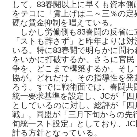
して、83春闘以上に早くも資本側
をテコに「賃上げはニ～三％の定
硬な賃金抑制を唱えている。
しかし労働側も83春闘の反省に
「ストも辞さず」と昨年よりは対
いる。特に83春闘で明らかに問わ
をいかに打破するか、さらに官民
争を、どこまで構築するか、そし
協が、どれだけ、その指導性を発
ろう。すでに戦術面では、春闘共
統一要求基準を設定し、JCが「四
としているのに対し、総評が「四
戦」、同盟が「三月下旬からの先
旬統一スト設定」としており、J
計る方針となっている。