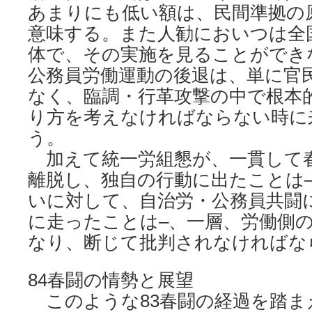
あまりにも低い額は、民間準拠の
意味する。また人勧においつは全
体で、その実施を見ることができ
公務員労働運動の後退は、単に官
なく、臨調・行革攻撃の中で根本
り方を考えなければならない時に
う。
加えて統一労組懇が、一貫して
離脱し、独自の行動に出たことは
いに対して、自治労・公務員共闘
に走ったことは–、一層、労働側
なり、断じて批判されなければな
84春闘の情勢と展望
このような83春闘の経過を踏ま