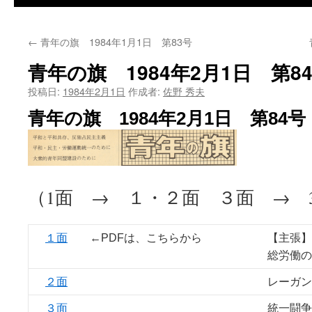
←
青年の旗 1984年1月1日 第83号
青年の旗 1984年2月1日 第8
投稿日:
1984年2月1日
作成者:
佐野 秀夫
青年の旗 1984年2月1日 第84号
（1面 → １・２面 ３面 → 
１面
←PDFは、こちらから
【主張】
総労働の
２面
レーガン
３面
統一闘争