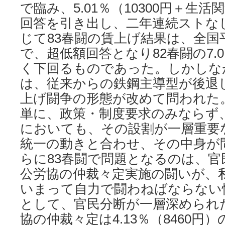
で臨み、5.01％（10300円＋生活
回答を引き出し、二年連続ストな
じて83春闘の賃上げ結果は、全国平均
で、超低額回答となり82春闘の7.
く下回るものであった。しかしな
は、従来からの鉄鋼主導型が後退
上げ闘争の形態が改めて問われた
単に、政策・制度要求のみならず
においても、その設割が一層重要
統一の動きと合わせ、その中身が
らに83春闘で問題となるのは、官
公労協の仲裁々定実施の闘いが、
いまって自力で闘わねばならない
として、官民分断が一層深められ
協の仲裁々定は4.13％（8460円