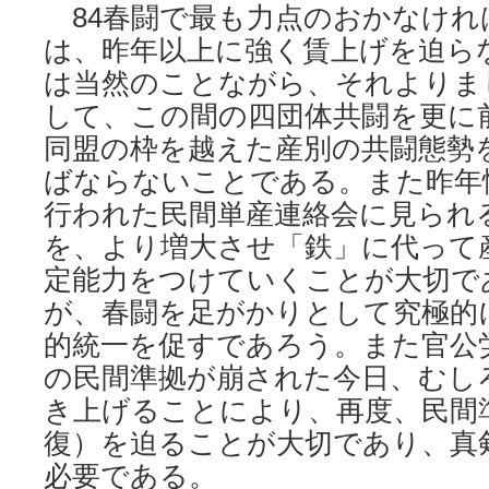
84春闘で最も力点のおかなけれ
は、昨年以上に強く賃上げを迫ら
は当然のことながら、それよりま
して、この間の四団体共闘を更に
同盟の枠を越えた産別の共闘態勢
ばならないことである。また昨年
行われた民間単産連絡会に見られ
を、より増大させ「鉄」に代って
定能力をつけていくことが大切で
が、春闘を足がかりとして究極的
的統一を促すであろう。また官公
の民間準拠が崩された今日、むし
き上げることにより、再度、民間
復）を迫ることが大切であり、真
必要である。