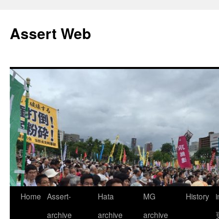
コ
ン
Assert Web
テ
ン
ツ
へ
ス
キ
ッ
プ
Home
Assert-
Hata
MG
History
archive
archive
archive