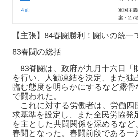
４面
軍国主義
案・2.
【主張】84春闘勝利！闘いの統一
83春闘の総括
83脊闘は、政府が九月十六日「
を行い、人勧凍結を決定、また独
臨む態度を明らかにするなど露骨
で闘われた。
これに対する労働者は、労働四
求基準を設定し、また全民労協発
を主とした共闘関係を深めるなど
春闘となった。春闘前段である一