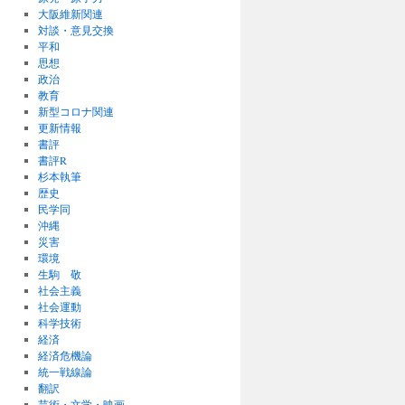
大阪維新関連
対談・意見交換
平和
思想
政治
教育
新型コロナ関連
更新情報
書評
書評R
杉本執筆
歴史
民学同
沖縄
災害
環境
生駒 敬
社会主義
社会運動
科学技術
経済
経済危機論
統一戦線論
翻訳
芸術・文学・映画