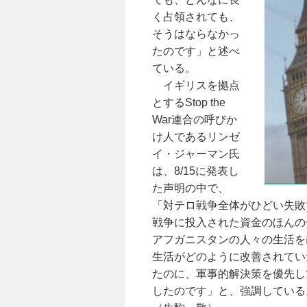
く占領されても、
そうはならなかっ
たのです」と述べ
ている。
イギリスを拠点
とするStop the
War連合の呼びか
け人であるリンゼ
イ・ジャーマン氏
は、8/15に発表し
た声明の中で、
「対テロ戦争全体がひどい失敗
戦争に投入された資金のほんの
アフガニスタンの人々の生活を
生活がどのように改善されてい
たのに、軍事的解決策を優先し
したのです」と、強調している