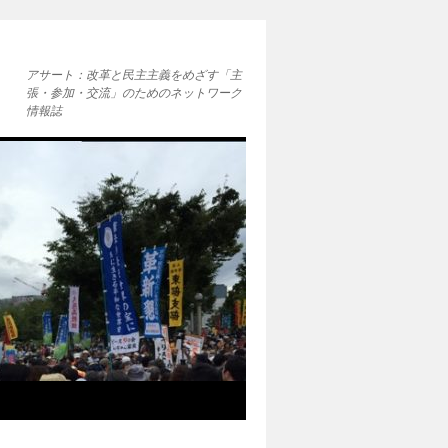
アサート：改革と民主主義をめざす「主
張・参加・交流」のためのネットワーク
情報誌