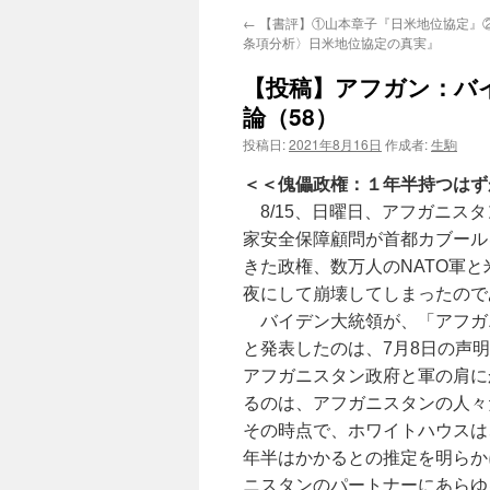
←
【書評】①山本章子『日米地位協定』
条項分析〉日米地位協定の真実』
【投稿】アフガン：バ
論（58）
投稿日:
2021年8月16日
作成者:
生駒
＜＜傀儡政権：１年半持つはず
8/15、日曜日、アフガニス
家安全保障顧問が首都カブール
きた政権、数万人のNATO軍
夜にして崩壊してしまったので
バイデン大統領が、「アフガニ
と発表したのは、7月8日の声
アフガニスタン政府と軍の肩に
るのは、アフガニスタンの人々
その時点で、ホワイトハウスは
年半はかかるとの推定を明らか
ニスタンのパートナーにあらゆ