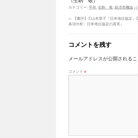
（生駒 敬）
カテゴリー:
平和
,
生駒 敬
,
経済危機論
パ
←
【書評】①山本章子『日米地位協定』
条項分析〉日米地位協定の真実』
コメントを残す
メールアドレスが公開されるこ
コメント
※