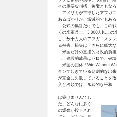
その重要な指標、象徴ともなろ
アメリカが主導したアフガニ
あるばかりか、壊滅的でもある
公式の集計だけでも、この戦争中
くの米軍兵士、3,800人以上の
し、数十万人のアフガニスタン
る被害、損失は、さらに膨大な
米国だけの直接的財政的負担は
し、建設的成果はゼロで、破壊
米国の団体「Win Withou
タンで起きている悲劇的な出来
が完全に失敗していることを改
入と占領では、永続的な平和
は築けませんでし
た。どんなに多く
の爆弾が投下され
ても、どんなに長