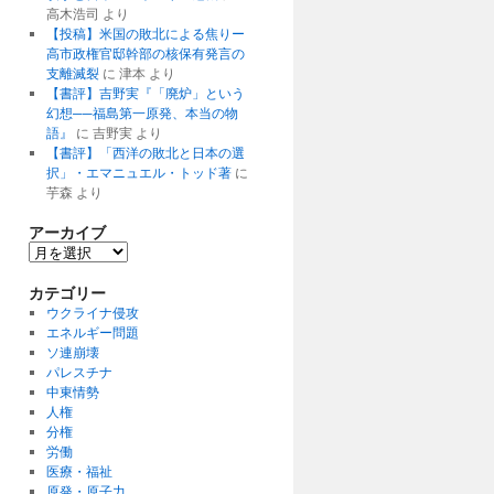
高木浩司
より
【投稿】米国の敗北による焦りー
高市政権官邸幹部の核保有発言の
支離滅裂
に
津本
より
【書評】吉野実『「廃炉」という
幻想──福島第一原発、本当の物
語』
に
吉野実
より
【書評】「西洋の敗北と日本の選
択」・エマニュエル・トッド著
に
芋森
より
アーカイブ
ア
ー
カ
カテゴリー
イ
ウクライナ侵攻
ブ
エネルギー問題
ソ連崩壊
パレスチナ
中東情勢
人権
分権
労働
医療・福祉
原発・原子力