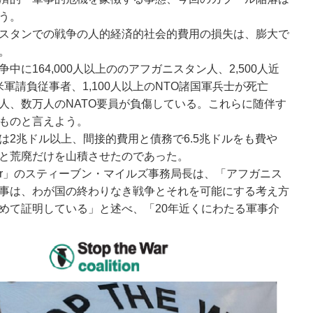
う。
スタンでの戦争の人的経済的社会的費用の損失は、膨大で
。
に164,000人以上ののアフガニスタン人、2,500人近
米軍請負従事者、1,100人以上のNTO諸国軍兵士が死亡
人、数万人のNATO要員が負傷している。これらに随伴す
ものと言えよう。
2兆ドル以上、間接的費用と債務で6.5兆ドルをも費や
と荒廃だけを山積させたのであった。
t War」のスティーブン・マイルズ事務局長は、「アフガニス
事は、わが国の終わりなき戦争とそれを可能にする考え方
めて証明している」と述べ、「20年近くにわたる軍事介