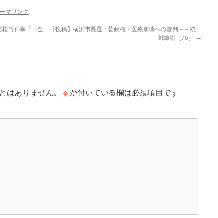
ーマリンク
②松竹伸幸『〈全
【投稿】横浜市長選：菅政権・医療崩壊への審判－－統一
戦線論（75）
→
※
とはありません。
が付いている欄は必須項目です