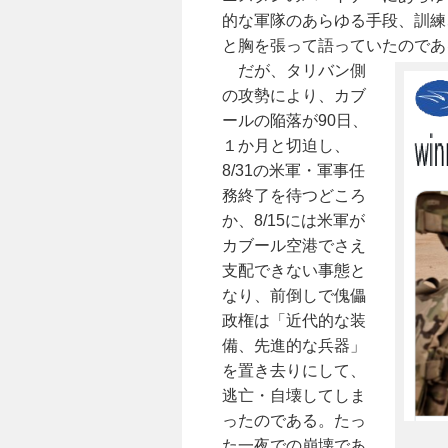
的な軍隊のあらゆる手段、訓練
と胸を張って語っていたのであ
だが、タリバン側
の攻勢により、カブ
ールの陥落が90日、
１か月と切迫し、
8/31の米軍・軍事任
務終了を待つどころ
か、8/15には米軍が
カブール空港でさえ
支配できない事態と
なり、前倒しで傀儡
政権は「近代的な装
備、先進的な兵器」
を置き去りにして、
逃亡・自壊してしま
ったのである。たっ
た一夜での崩壊であ