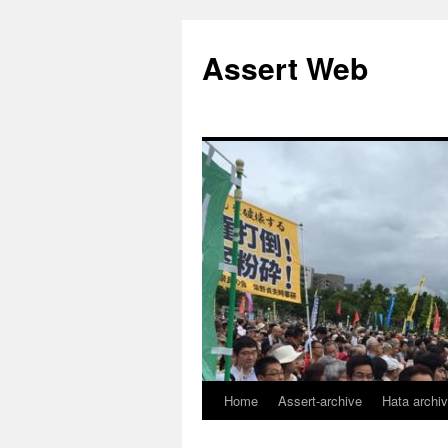
コ
ン
Assert Web
テ
ン
ツ
へ
ス
キ
ッ
プ
Home
Assert-archive
Hata archi