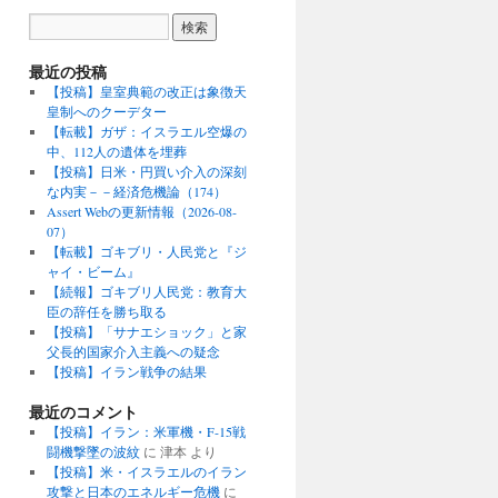
最近の投稿
【投稿】皇室典範の改正は象徴天
皇制へのクーデター
【転載】ガザ：イスラエル空爆の
中、112人の遺体を埋葬
【投稿】日米・円買い介入の深刻
な内実－－経済危機論（174）
Assert Webの更新情報（2026-08-
07）
【転載】ゴキブリ・人民党と『ジ
ャイ・ビーム』
【続報】ゴキブリ人民党：教育大
臣の辞任を勝ち取る
【投稿】「サナエショック」と家
父長的国家介入主義への疑念
【投稿】イラン戦争の結果
最近のコメント
【投稿】イラン：米軍機・F-15戦
闘機撃墜の波紋
に
津本
より
【投稿】米・イスラエルのイラン
攻撃と日本のエネルギー危機
に