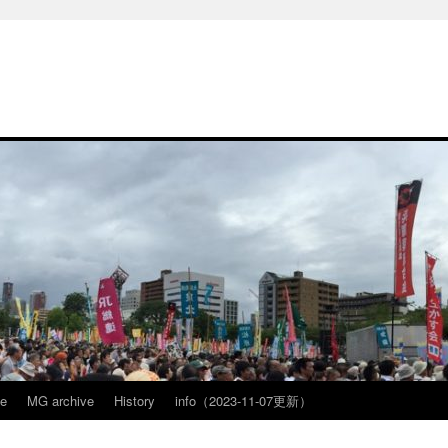
ve
MG archive
History
info（2023-11-07更新）