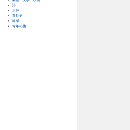
詩
追悼
運動史
雑感
青年の旗