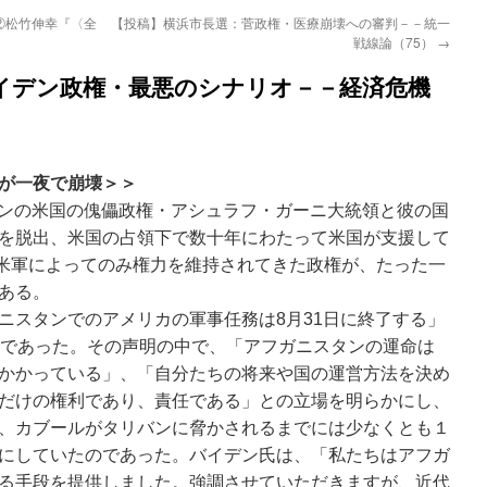
②松竹伸幸『〈全
【投稿】横浜市長選：菅政権・医療崩壊への審判－－統一
戦線論（75）
→
イデン政権・最悪のシナリオ－－経済危機
が一夜で崩壊＞＞
タンの米国の傀儡政権・アシュラフ・ガーニ大統領と彼の国
を脱出、米国の占領下で数十年にわたって米国が支援して
と米軍によってのみ権力を維持されてきた政権が、たった一
ある。
スタンでのアメリカの軍事任務は8月31日に終了する」
明であった。その声明の中で、「アフガニスタンの運命は
かかっている」、「自分たちの将来や国の運営方法を決め
だけの権利であり、責任である」との立場を明らかにし、
、カブールがタリバンに脅かされるまでには少なくとも１
にしていたのであった。バイデン氏は、「私たちはアフガ
る手段を提供しました。強調させていただきますが、近代