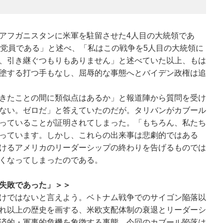
アフガニスタンに米軍を駐留させた4人目の大統領であ
主党員である」と述べ、「私はこの戦争を5人目の大統領に
、引き継ぐつもりもありません」と述べていた以上、もは
塗する打つ手もなし、屈辱的な事態へとバイデン政権は追
きたことの間に類似点はあるか」と報道陣から質問を受け
ない。ゼロだ」と答えていたのだが。タリバンがカブール
っていることが証明されてしまった。「もちろん、私たち
っています。しかし、これらの出来事は悲劇的ではある
けるアメリカのリーダーシップの終わりを告げるものでは
くなってしまったのである。
失敗であった」＞＞
けではないと言えよう。ベトナム戦争でのサイゴン陥落以
れ以上の歴史を画する、米欧支配体制の衰退とリーダーシ
済的・軍事的危機を象徴する事態、今回のカブール陥落は