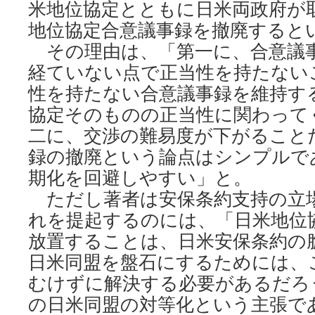
米地位協定とともに日米両政府が
地位協定合意議事録を撤廃すると
その理由は、「第一に、合意議
経ていない点で正当性を持たない
性を持たない合意議事録を維持す
協定そのものの正当性に関わって
二に、交渉の難易度が下がること
録の撤廃という論点はシンプルで
期化を回避しやすい」と。
ただし著者は安保条約支持の立
れを提起するのには、「日米地位
放置することは、日米安保条約の
日米同盟を盤石にするためには、
むけずに解決する必要があるだろ
の日米同盟の対等化という主張で