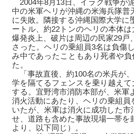
2004年8月13日、イラク戦争が
中の米軍ヘリが沖縄の米海兵隊普
に失敗。隣接する沖縄国際大学に墜
ートル、約22トンのヘリの本体
爆発炎上、破片は周辺の民家29戸
さった。ヘリの乗組員3名は負傷
み中であったこともあり死者や負
た。
「事故直後、約100名の米兵が
学を隔てるフェンスを乗り越えて
する。宜野湾市消防本部が、米軍
消火活動にあたり、ヘリの乗組員
いたが、米軍は消火に成功した市
せ、道路も含めた事故現場一帯を
より、以下同じ）。