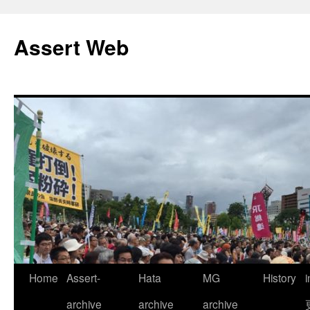
コ
ン
Assert Web
テ
ン
ツ
へ
ス
キ
ッ
プ
Home
Assert-
Hata
MG
History
archive
archive
archive