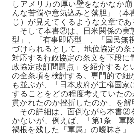
しアメリカの厚い壁をなかなか崩
んな苦悩や意気込みと落胆」（本
じ）が見えてくるような文章であ
そして本書②は、日米関係の実
型」、「有事即応型」、「国民無
づけられるとして、地位協定の条
対応する行政協定の条文を下段に
政協定改訂問題点」を紹介すると
の全条項を検討する。専門的で細
も並ぶが、「日本政府が主権国家
することをどの程度考えていたの
貫かれたのか挫折したのか」を解
その詳細は、面倒ながら本書②
かないが、例えば、「第1条 軍隊
禍根を残した『軍属』の曖昧さ」