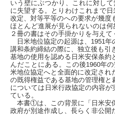
いう壁にぶつかり、これに対して
に失望する。とりわけこれまで日
改定、対等平等のへの要求が幾度
ほとんど進展が見られないのは何
２冊の書はその手掛かりを与えて
日米地位協定の起源は、1951
講和条約締結の際に、独立後も引
基地の使用を認める日米安保条約
んだことにある。この後1960年
米地位協定へと全面的に改定され
の既得権益である基地の管理権と
については日米行政協定の内容が
ている。
本書①は、この背景に「日米安
政府が別途作成し、長らく非公開