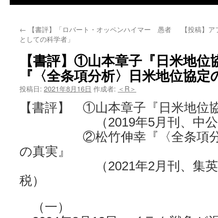
←
【書評】「ロバート・オッペンハイマー 愚者
【投稿】ア
としての科学者」
【書評】①山本章子『日米地位
『〈全条項分析〉日米地位協定
投稿日:
2021年8月16日
作成者:
＜R＞
【書評】 ①山本章子『日米地位
（2019年5月刊、中公新書
②松竹伸幸『〈全条項分析
の真実』
（2021年2月刊、集英社新
税）
（一）