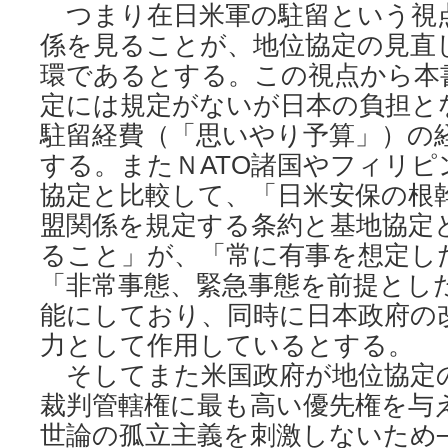
つまり在日米軍の駐留という視
係を見ることが、地位協定の見直
環であるとする。この視点から本
定には規定がないが日本の負担と
駐留経費（「思いやり予算」）の
する。またＮATO諸国やフィリ
協定と比較して、「日米安保の根
盟関係を規定する条約と基地協定
ること」が、「常に有事を想定し
「非常事態、緊急事態を前提とし
能にしており、同時に日本政府の
力として作用しているとする。
そしてまた米国政府が地位協定
裁判管轄権に最も高い優先権を与
世論の孤立主義を刺激しないため