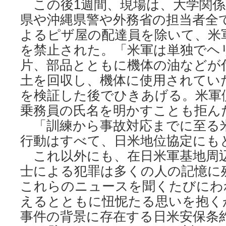
この後1週間、現場は、大学関係
県や沖縄県警や外務省の担当者全
よるピザ屋の配達員を除いて、米
を禁止された。「米軍は単独でヘ
片、部品とともに機体の油などが
土を回収し、機体に使用されてい
を検証した後でひきあげる。米軍
乗務員の氏名を明かすことも拒ん
「訓練から事故対応までに至る
行動はすべて、日米地位協定にも
これ以外にも、在日米軍基地周
士による犯罪は多くの人の記憶に
これらのニュースを聞くたびにわ
えるとともに忸怩たる思いを抱く
事件の背景に存在する日米安保条