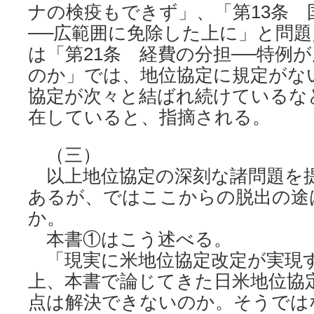
ナの検疫もできず」、「第13条 
──広範囲に免除した上に」と問
は「第21条 経費の分担──特例
のか」では、地位協定に規定がな
協定が次々と結ばれ続けているな
在していると、指摘される。
（三）
以上地位協定の深刻な諸問題を
あるが、ではここからの脱出の途
か。
本書①はこう述べる。
「現実に米地位協定改定が実現
上、本書で論じてきた日米地位協
点は解決できないのか。そうではな